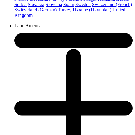
Serbia
Slovakia
Slovenia
Spain
Sweden
Switzerland (French)
Switzerland (German)
Turkey
Ukraine (Ukrainian)
United
Kingdom
Latin America