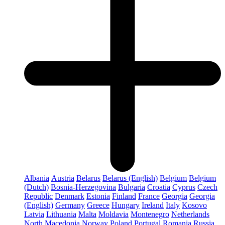
Albania
Austria
Belarus
Belarus (English)
Belgium
Belgium
(Dutch)
Bosnia-Herzegovina
Bulgaria
Croatia
Cyprus
Czech
Republic
Denmark
Estonia
Finland
France
Georgia
Georgia
(English)
Germany
Greece
Hungary
Ireland
Italy
Kosovo
Latvia
Lithuania
Malta
Moldavia
Montenegro
Netherlands
North Macedonia
Norway
Poland
Portugal
Romania
Russia