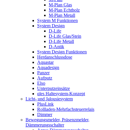
M-Plan Glas
M-Plan Echtholz
M-Plan Metall
System M Funktionen
System Design
D-Life
D-Life Glas/Stein
D-Life Metall
D-Antik
System Design Funktionen
Herdanschlussdose
Aquastar
Aquadesign
Panzer
Aufputz
Elso
Unterputzeinsätze
qles Haltesystem-Konzept
Licht- und Jalousiesystem
PlusLink
Rollladen-Mehrfachsteuerrelais
Dimmer
Bewegungsmelder, Präsenzmelder,
Dämmerungsschalter