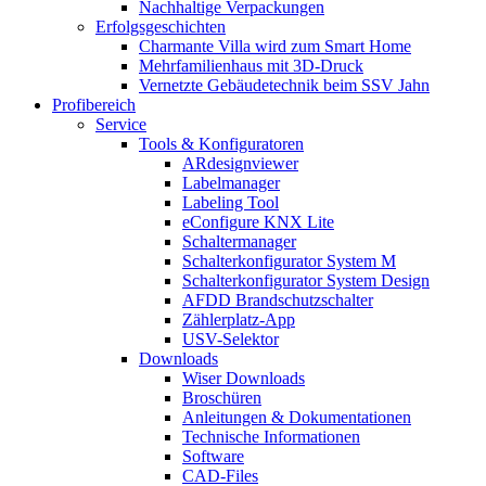
Nachhaltige Verpackungen
Erfolgsgeschichten
Charmante Villa wird zum Smart Home
Mehrfamilienhaus mit 3D-Druck
Vernetzte Gebäudetechnik beim SSV Jahn
Profibereich
Service
Tools & Konfiguratoren
ARdesignviewer
Labelmanager
Labeling Tool
eConfigure KNX Lite
Schaltermanager
Schalterkonfigurator System M
Schalterkonfigurator System Design
AFDD Brandschutzschalter
Zählerplatz-App
USV-Selektor
Downloads
Wiser Downloads
Broschüren
Anleitungen & Dokumentationen
Technische Informationen
Software
CAD-Files