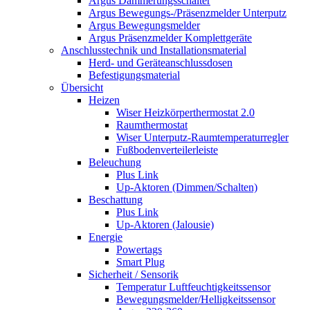
Argus Dämmerungsschalter
Argus Bewegungs-/Präsenzmelder Unterputz
Argus Bewegungsmelder
Argus Präsenzmelder Komplettgeräte
Anschlusstechnik und Installationsmaterial
Herd- und Geräteanschlussdosen
Befestigungsmaterial
Übersicht
Heizen
Wiser Heizkörperthermostat 2.0
Raumthermostat
Wiser Unterputz-Raumtemperaturregler
Fußbodenverteilerleiste
Beleuchung
Plus Link
Up-Aktoren (Dimmen/Schalten)
Beschattung
Plus Link
Up-Aktoren (Jalousie)
Energie
Powertags
Smart Plug
Sicherheit / Sensorik
Temperatur Luftfeuchtigkeitssensor
Bewegungsmelder/Helligkeitssensor