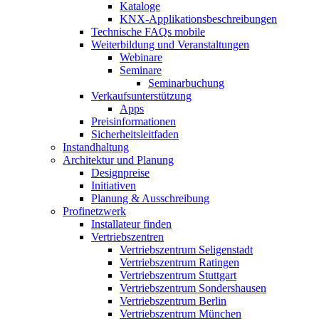
Kataloge
KNX-Applikationsbeschreibungen
Technische FAQs mobile
Weiterbildung und Veranstaltungen
Webinare
Seminare
Seminarbuchung
Verkaufsunterstützung
Apps
Preisinformationen
Sicherheitsleitfaden
Instandhaltung
Architektur und Planung
Designpreise
Initiativen
Planung & Ausschreibung
Profinetzwerk
Installateur finden
Vertriebszentren
Vertriebszentrum Seligenstadt
Vertriebszentrum Ratingen
Vertriebszentrum Stuttgart
Vertriebszentrum Sondershausen
Vertriebszentrum Berlin
Vertriebszentrum München