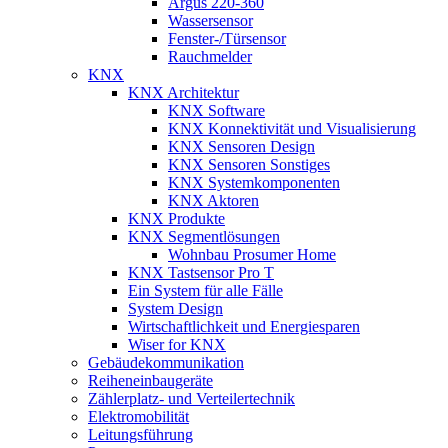
Argus 220-360
Wassersensor
Fenster-/Türsensor
Rauchmelder
KNX
KNX Architektur
KNX Software
KNX Konnektivität und Visualisierung
KNX Sensoren Design
KNX Sensoren Sonstiges
KNX Systemkomponenten
KNX Aktoren
KNX Produkte
KNX Segmentlösungen
Wohnbau Prosumer Home
KNX Tastsensor Pro T
Ein System für alle Fälle
System Design
Wirtschaftlichkeit und Energiesparen
Wiser for KNX
Gebäudekommunikation
Reiheneinbaugeräte
Zählerplatz- und Verteilertechnik
Elektromobilität
Leitungsführung