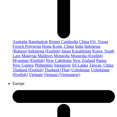
Australia
Bangladesh
Brunei
Cambodia
China
Fiji, Tonga
French Polynesia
Hong Kong, China
India
Indonesia
(Bahasa)
Indonesia (English)
Japan
Kazakhstan
Korea, South
Laos
Malaysia
Maldives
Mongolia
Mongolia (English)
Myanmar (English)
New Caledonia
New Zealand
Papua
New Guinea
Philippines
Singapore
Sri Lanka
Taiwan, China
Thailand (English)
Thailand (Thai)
Uzbekistan
Uzbekistan
(English)
Vietnam
Vietnam (Vietnamese)
Europe