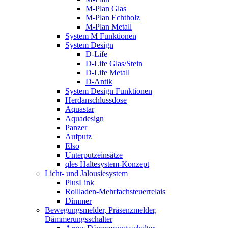
M-Plan Glas
M-Plan Echtholz
M-Plan Metall
System M Funktionen
System Design
D-Life
D-Life Glas/Stein
D-Life Metall
D-Antik
System Design Funktionen
Herdanschlussdose
Aquastar
Aquadesign
Panzer
Aufputz
Elso
Unterputzeinsätze
qles Haltesystem-Konzept
Licht- und Jalousiesystem
PlusLink
Rollladen-Mehrfachsteuerrelais
Dimmer
Bewegungsmelder, Präsenzmelder,
Dämmerungsschalter