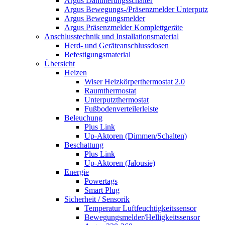
Argus Dämmerungsschalter
Argus Bewegungs-/Präsenzmelder Unterputz
Argus Bewegungsmelder
Argus Präsenzmelder Komplettgeräte
Anschlusstechnik und Installationsmaterial
Herd- und Geräteanschlussdosen
Befestigungsmaterial
Übersicht
Heizen
Wiser Heizkörperthermostat 2.0
Raumthermostat
Unterputzthermostat
Fußbodenverteilerleiste
Beleuchung
Plus Link
Up-Aktoren (Dimmen/Schalten)
Beschattung
Plus Link
Up-Aktoren (Jalousie)
Energie
Powertags
Smart Plug
Sicherheit / Sensorik
Temperatur Luftfeuchtigkeitssensor
Bewegungsmelder/Helligkeitssensor