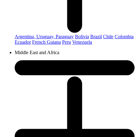
Argentina, Uruguay, Paraguay
Bolivia
Brazil
Chile
Colombia
Ecuador
French Guiana
Peru
Venezuela
Middle East and Africa