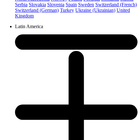
Serbia
Slovakia
Slovenia
Spain
Sweden
Switzerland (French)
Switzerland (German)
Turkey
Ukraine (Ukrainian)
United
Kingdom
Latin America