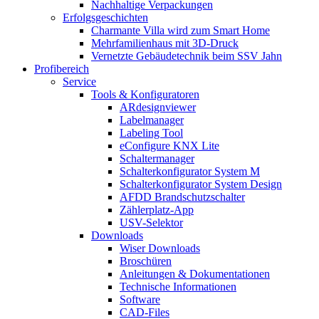
Nachhaltige Verpackungen
Erfolgsgeschichten
Charmante Villa wird zum Smart Home
Mehrfamilienhaus mit 3D-Druck
Vernetzte Gebäudetechnik beim SSV Jahn
Profibereich
Service
Tools & Konfiguratoren
ARdesignviewer
Labelmanager
Labeling Tool
eConfigure KNX Lite
Schaltermanager
Schalterkonfigurator System M
Schalterkonfigurator System Design
AFDD Brandschutzschalter
Zählerplatz-App
USV-Selektor
Downloads
Wiser Downloads
Broschüren
Anleitungen & Dokumentationen
Technische Informationen
Software
CAD-Files