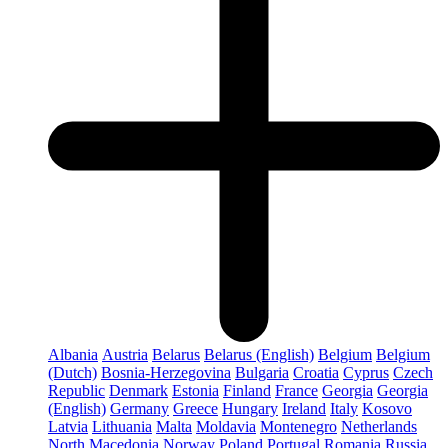
Albania
Austria
Belarus
Belarus (English)
Belgium
Belgium
(Dutch)
Bosnia-Herzegovina
Bulgaria
Croatia
Cyprus
Czech
Republic
Denmark
Estonia
Finland
France
Georgia
Georgia
(English)
Germany
Greece
Hungary
Ireland
Italy
Kosovo
Latvia
Lithuania
Malta
Moldavia
Montenegro
Netherlands
North Macedonia
Norway
Poland
Portugal
Romania
Russia