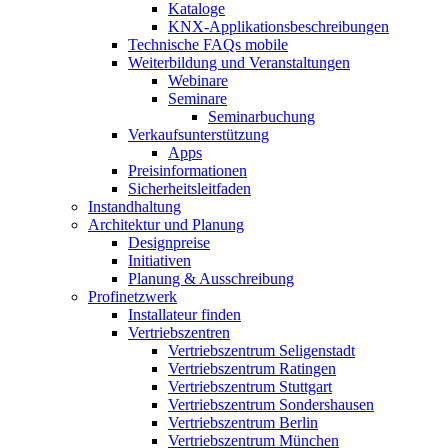
Kataloge
KNX-Applikationsbeschreibungen
Technische FAQs mobile
Weiterbildung und Veranstaltungen
Webinare
Seminare
Seminarbuchung
Verkaufsunterstützung
Apps
Preisinformationen
Sicherheitsleitfaden
Instandhaltung
Architektur und Planung
Designpreise
Initiativen
Planung & Ausschreibung
Profinetzwerk
Installateur finden
Vertriebszentren
Vertriebszentrum Seligenstadt
Vertriebszentrum Ratingen
Vertriebszentrum Stuttgart
Vertriebszentrum Sondershausen
Vertriebszentrum Berlin
Vertriebszentrum München