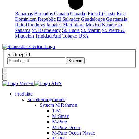
Bahamas
Barbados
Canada
Canada (French)
Costa Rica
Dominican Republic
El Salvador
Guadeloupe
Guatemala
Haiti
Honduras
Jamaica
Martinique
Mexico
Nicaragua
Panama
St. Barthelemy
St. Lucia
St. Martin
St. Pierre &
Miquelon
Trinidad And Tobago
USA
Suchbegriff
Produkte
Schalterprogramme
System M Rahmen
1-M
M-Smart
M-Pure
M-Pure Decor
M-Pure Ocean Plastic
M-Plan