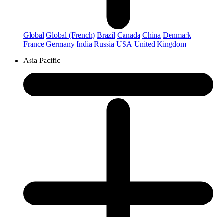
Global
Global (French)
Brazil
Canada
China
Denmark
France
Germany
India
Russia
USA
United Kingdom
Asia Pacific