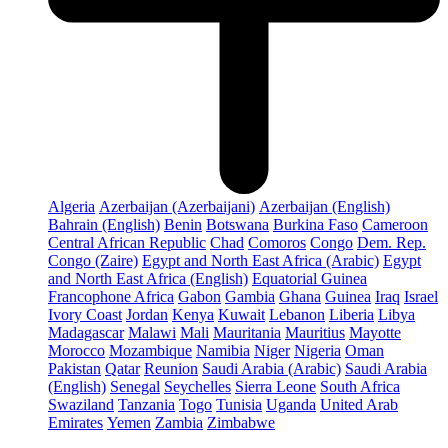
Algeria
Azerbaijan (Azerbaijani)
Azerbaijan (English)
Bahrain (English)
Benin
Botswana
Burkina Faso
Cameroon
Central African Republic
Chad
Comoros
Congo
Dem. Rep.
Congo (Zaire)
Egypt and North East Africa (Arabic)
Egypt
and North East Africa (English)
Equatorial Guinea
Francophone Africa
Gabon
Gambia
Ghana
Guinea
Iraq
Israel
Ivory Coast
Jordan
Kenya
Kuwait
Lebanon
Liberia
Libya
Madagascar
Malawi
Mali
Mauritania
Mauritius
Mayotte
Morocco
Mozambique
Namibia
Niger
Nigeria
Oman
Pakistan
Qatar
Reunion
Saudi Arabia (Arabic)
Saudi Arabia
(English)
Senegal
Seychelles
Sierra Leone
South Africa
Swaziland
Tanzania
Togo
Tunisia
Uganda
United Arab
Emirates
Yemen
Zambia
Zimbabwe