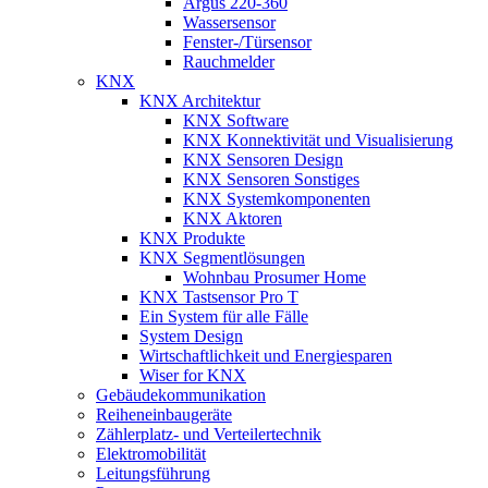
Argus 220-360
Wassersensor
Fenster-/Türsensor
Rauchmelder
KNX
KNX Architektur
KNX Software
KNX Konnektivität und Visualisierung
KNX Sensoren Design
KNX Sensoren Sonstiges
KNX Systemkomponenten
KNX Aktoren
KNX Produkte
KNX Segmentlösungen
Wohnbau Prosumer Home
KNX Tastsensor Pro T
Ein System für alle Fälle
System Design
Wirtschaftlichkeit und Energiesparen
Wiser for KNX
Gebäudekommunikation
Reiheneinbaugeräte
Zählerplatz- und Verteilertechnik
Elektromobilität
Leitungsführung