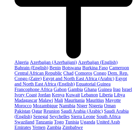
Algeria
Azerbaijan (Azerbaijani)
Azerbaijan (English)
Bahrain (English)
Benin
Botswana
Burkina Faso
Cameroon
Central African Republic
Chad
Comoros
Congo
Dem. Rep.
Congo (Zaire)
Egypt and North East Africa (Arabic)
Egypt
and North East Africa (English)
Equatorial Guinea
Francophone Africa
Gabon
Gambia
Ghana
Guinea
Iraq
Israel
Ivory Coast
Jordan
Kenya
Kuwait
Lebanon
Liberia
Libya
Madagascar
Malawi
Mali
Mauritania
Mauritius
Mayotte
Morocco
Mozambique
Namibia
Niger
Nigeria
Oman
Pakistan
Qatar
Reunion
Saudi Arabia (Arabic)
Saudi Arabia
(English)
Senegal
Seychelles
Sierra Leone
South Africa
Swaziland
Tanzania
Togo
Tunisia
Uganda
United Arab
Emirates
Yemen
Zambia
Zimbabwe