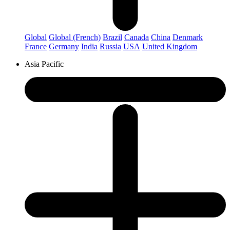
Global
Global (French)
Brazil
Canada
China
Denmark
France
Germany
India
Russia
USA
United Kingdom
Asia Pacific