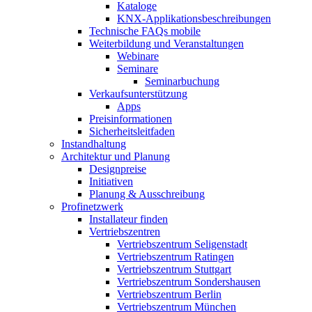
Kataloge
KNX-Applikationsbeschreibungen
Technische FAQs mobile
Weiterbildung und Veranstaltungen
Webinare
Seminare
Seminarbuchung
Verkaufsunterstützung
Apps
Preisinformationen
Sicherheitsleitfaden
Instandhaltung
Architektur und Planung
Designpreise
Initiativen
Planung & Ausschreibung
Profinetzwerk
Installateur finden
Vertriebszentren
Vertriebszentrum Seligenstadt
Vertriebszentrum Ratingen
Vertriebszentrum Stuttgart
Vertriebszentrum Sondershausen
Vertriebszentrum Berlin
Vertriebszentrum München