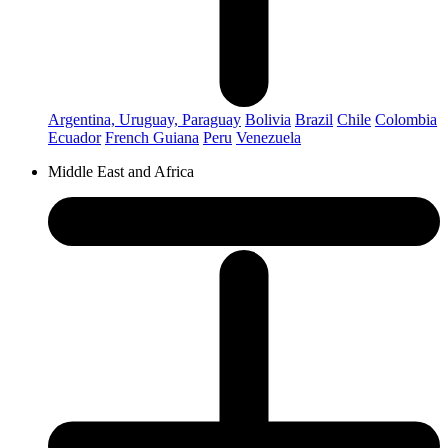
Argentina, Uruguay, Paraguay
Bolivia
Brazil
Chile
Colombia
Ecuador
French Guiana
Peru
Venezuela
Middle East and Africa