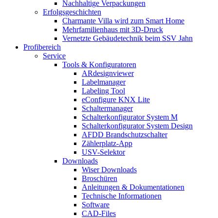
Nachhaltige Verpackungen
Erfolgsgeschichten
Charmante Villa wird zum Smart Home
Mehrfamilienhaus mit 3D-Druck
Vernetzte Gebäudetechnik beim SSV Jahn
Profibereich
Service
Tools & Konfiguratoren
ARdesignviewer
Labelmanager
Labeling Tool
eConfigure KNX Lite
Schaltermanager
Schalterkonfigurator System M
Schalterkonfigurator System Design
AFDD Brandschutzschalter
Zählerplatz-App
USV-Selektor
Downloads
Wiser Downloads
Broschüren
Anleitungen & Dokumentationen
Technische Informationen
Software
CAD-Files