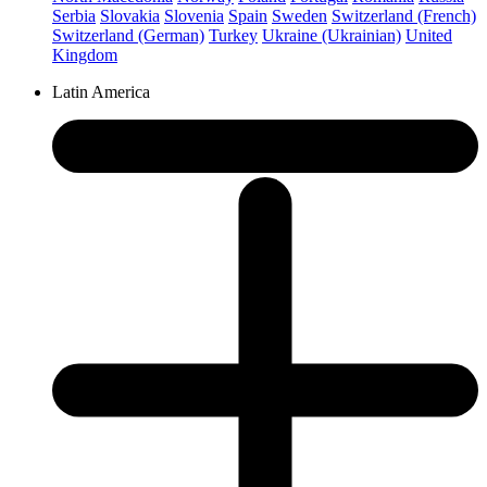
Serbia
Slovakia
Slovenia
Spain
Sweden
Switzerland (French)
Switzerland (German)
Turkey
Ukraine (Ukrainian)
United
Kingdom
Latin America