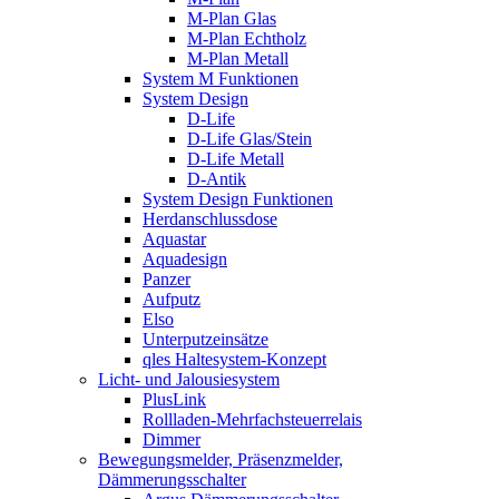
M-Plan Glas
M-Plan Echtholz
M-Plan Metall
System M Funktionen
System Design
D-Life
D-Life Glas/Stein
D-Life Metall
D-Antik
System Design Funktionen
Herdanschlussdose
Aquastar
Aquadesign
Panzer
Aufputz
Elso
Unterputzeinsätze
qles Haltesystem-Konzept
Licht- und Jalousiesystem
PlusLink
Rollladen-Mehrfachsteuerrelais
Dimmer
Bewegungsmelder, Präsenzmelder,
Dämmerungsschalter