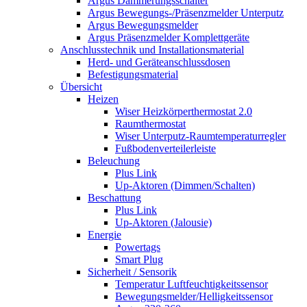
Argus Dämmerungsschalter
Argus Bewegungs-/Präsenzmelder Unterputz
Argus Bewegungsmelder
Argus Präsenzmelder Komplettgeräte
Anschlusstechnik und Installationsmaterial
Herd- und Geräteanschlussdosen
Befestigungsmaterial
Übersicht
Heizen
Wiser Heizkörperthermostat 2.0
Raumthermostat
Wiser Unterputz-Raumtemperaturregler
Fußbodenverteilerleiste
Beleuchung
Plus Link
Up-Aktoren (Dimmen/Schalten)
Beschattung
Plus Link
Up-Aktoren (Jalousie)
Energie
Powertags
Smart Plug
Sicherheit / Sensorik
Temperatur Luftfeuchtigkeitssensor
Bewegungsmelder/Helligkeitssensor