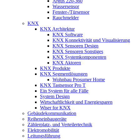
Argus 220-360
Wassersensor
Fenster-/Türsensor
Rauchmelder
KNX
KNX Architektur
KNX Software
KNX Konnektivität und Visualisierung
KNX Sensoren Design
KNX Sensoren Sonstiges
KNX Systemkomponenten
KNX Aktoren
KNX Produkte
KNX Segmentlösungen
Wohnbau Prosumer Home
KNX Tastsensor Pro T
Ein System für alle Fälle
System Design
Wirtschaftlichkeit und Energiesparen
Wiser for KNX
Gebäudekommunikation
Reiheneinbaugeräte
Zählerplatz- und Verteilertechnik
Elektromobilität
Leitungsführung