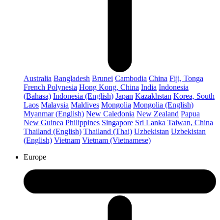
Australia
Bangladesh
Brunei
Cambodia
China
Fiji, Tonga
French Polynesia
Hong Kong, China
India
Indonesia
(Bahasa)
Indonesia (English)
Japan
Kazakhstan
Korea, South
Laos
Malaysia
Maldives
Mongolia
Mongolia (English)
Myanmar (English)
New Caledonia
New Zealand
Papua
New Guinea
Philippines
Singapore
Sri Lanka
Taiwan, China
Thailand (English)
Thailand (Thai)
Uzbekistan
Uzbekistan
(English)
Vietnam
Vietnam (Vietnamese)
Europe