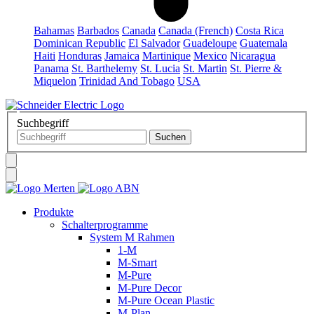
Bahamas
Barbados
Canada
Canada (French)
Costa Rica
Dominican Republic
El Salvador
Guadeloupe
Guatemala
Haiti
Honduras
Jamaica
Martinique
Mexico
Nicaragua
Panama
St. Barthelemy
St. Lucia
St. Martin
St. Pierre &
Miquelon
Trinidad And Tobago
USA
Suchbegriff
Produkte
Schalterprogramme
System M Rahmen
1-M
M-Smart
M-Pure
M-Pure Decor
M-Pure Ocean Plastic
M-Plan