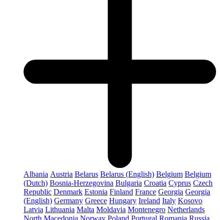
Albania
Austria
Belarus
Belarus (English)
Belgium
Belgium
(Dutch)
Bosnia-Herzegovina
Bulgaria
Croatia
Cyprus
Czech
Republic
Denmark
Estonia
Finland
France
Georgia
Georgia
(English)
Germany
Greece
Hungary
Ireland
Italy
Kosovo
Latvia
Lithuania
Malta
Moldavia
Montenegro
Netherlands
North Macedonia
Norway
Poland
Portugal
Romania
Russia