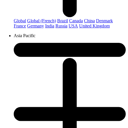
Global
Global (French)
Brazil
Canada
China
Denmark
France
Germany
India
Russia
USA
United Kingdom
Asia Pacific