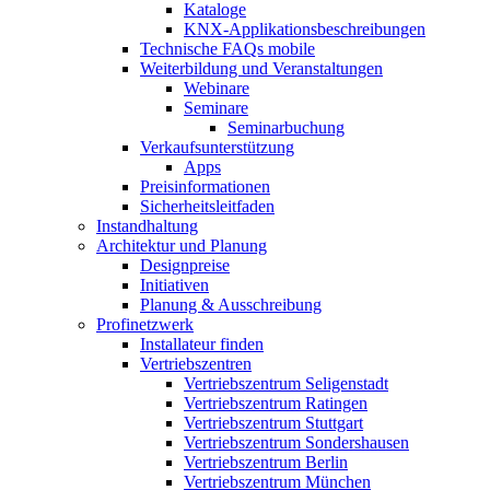
Kataloge
KNX-Applikationsbeschreibungen
Technische FAQs mobile
Weiterbildung und Veranstaltungen
Webinare
Seminare
Seminarbuchung
Verkaufsunterstützung
Apps
Preisinformationen
Sicherheitsleitfaden
Instandhaltung
Architektur und Planung
Designpreise
Initiativen
Planung & Ausschreibung
Profinetzwerk
Installateur finden
Vertriebszentren
Vertriebszentrum Seligenstadt
Vertriebszentrum Ratingen
Vertriebszentrum Stuttgart
Vertriebszentrum Sondershausen
Vertriebszentrum Berlin
Vertriebszentrum München