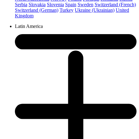
Serbia
Slovakia
Slovenia
Spain
Sweden
Switzerland (French)
Switzerland (German)
Turkey
Ukraine (Ukrainian)
United
Kingdom
Latin America