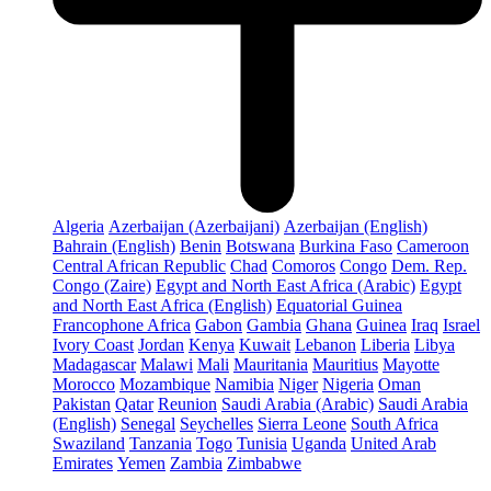
Algeria
Azerbaijan (Azerbaijani)
Azerbaijan (English)
Bahrain (English)
Benin
Botswana
Burkina Faso
Cameroon
Central African Republic
Chad
Comoros
Congo
Dem. Rep.
Congo (Zaire)
Egypt and North East Africa (Arabic)
Egypt
and North East Africa (English)
Equatorial Guinea
Francophone Africa
Gabon
Gambia
Ghana
Guinea
Iraq
Israel
Ivory Coast
Jordan
Kenya
Kuwait
Lebanon
Liberia
Libya
Madagascar
Malawi
Mali
Mauritania
Mauritius
Mayotte
Morocco
Mozambique
Namibia
Niger
Nigeria
Oman
Pakistan
Qatar
Reunion
Saudi Arabia (Arabic)
Saudi Arabia
(English)
Senegal
Seychelles
Sierra Leone
South Africa
Swaziland
Tanzania
Togo
Tunisia
Uganda
United Arab
Emirates
Yemen
Zambia
Zimbabwe