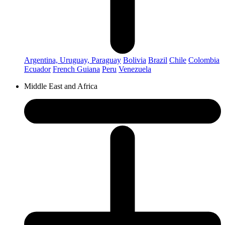
Argentina, Uruguay, Paraguay
Bolivia
Brazil
Chile
Colombia
Ecuador
French Guiana
Peru
Venezuela
Middle East and Africa