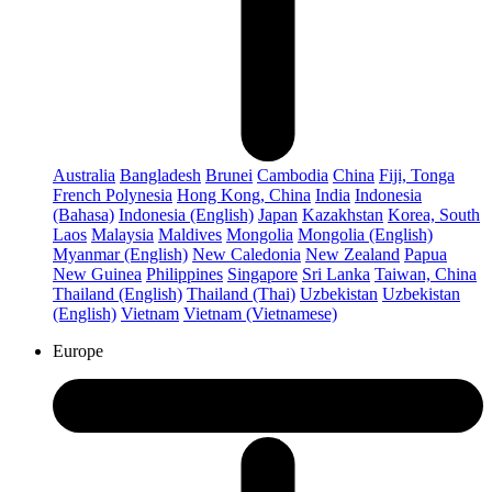
Australia
Bangladesh
Brunei
Cambodia
China
Fiji, Tonga
French Polynesia
Hong Kong, China
India
Indonesia
(Bahasa)
Indonesia (English)
Japan
Kazakhstan
Korea, South
Laos
Malaysia
Maldives
Mongolia
Mongolia (English)
Myanmar (English)
New Caledonia
New Zealand
Papua
New Guinea
Philippines
Singapore
Sri Lanka
Taiwan, China
Thailand (English)
Thailand (Thai)
Uzbekistan
Uzbekistan
(English)
Vietnam
Vietnam (Vietnamese)
Europe