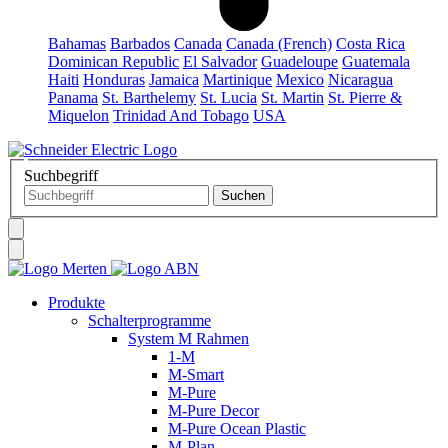
Bahamas
Barbados
Canada
Canada (French)
Costa Rica
Dominican Republic
El Salvador
Guadeloupe
Guatemala
Haiti
Honduras
Jamaica
Martinique
Mexico
Nicaragua
Panama
St. Barthelemy
St. Lucia
St. Martin
St. Pierre &
Miquelon
Trinidad And Tobago
USA
Suchbegriff
Produkte
Schalterprogramme
System M Rahmen
1-M
M-Smart
M-Pure
M-Pure Decor
M-Pure Ocean Plastic
M-Plan