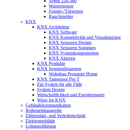
Argus 220-360
Wassersensor
Fenster-/Türsensor
Rauchmelder
KNX
KNX Architektur
KNX Software
KNX Konnektivität und Visualisierung
KNX Sensoren Design
KNX Sensoren Sonstiges
KNX Systemkomponenten
KNX Aktoren
KNX Produkte
KNX Segmentlösungen
Wohnbau Prosumer Home
KNX Tastsensor Pro T
Ein System für alle Fälle
System Design
Wirtschaftlichkeit und Energiesparen
Wiser for KNX
Gebäudekommunikation
Reiheneinbaugeräte
Zählerplatz- und Verteilertechnik
Elektromobilität
Leitungsführung