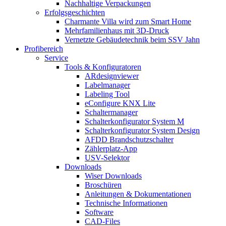
Nachhaltige Verpackungen
Erfolgsgeschichten
Charmante Villa wird zum Smart Home
Mehrfamilienhaus mit 3D-Druck
Vernetzte Gebäudetechnik beim SSV Jahn
Profibereich
Service
Tools & Konfiguratoren
ARdesignviewer
Labelmanager
Labeling Tool
eConfigure KNX Lite
Schaltermanager
Schalterkonfigurator System M
Schalterkonfigurator System Design
AFDD Brandschutzschalter
Zählerplatz-App
USV-Selektor
Downloads
Wiser Downloads
Broschüren
Anleitungen & Dokumentationen
Technische Informationen
Software
CAD-Files