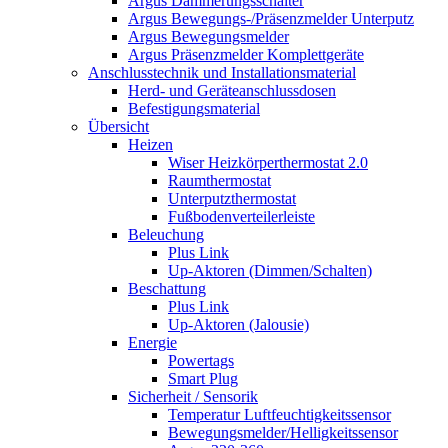
Argus Dämmerungsschalter
Argus Bewegungs-/Präsenzmelder Unterputz
Argus Bewegungsmelder
Argus Präsenzmelder Komplettgeräte
Anschlusstechnik und Installationsmaterial
Herd- und Geräteanschlussdosen
Befestigungsmaterial
Übersicht
Heizen
Wiser Heizkörperthermostat 2.0
Raumthermostat
Unterputzthermostat
Fußbodenverteilerleiste
Beleuchung
Plus Link
Up-Aktoren (Dimmen/Schalten)
Beschattung
Plus Link
Up-Aktoren (Jalousie)
Energie
Powertags
Smart Plug
Sicherheit / Sensorik
Temperatur Luftfeuchtigkeitssensor
Bewegungsmelder/Helligkeitssensor