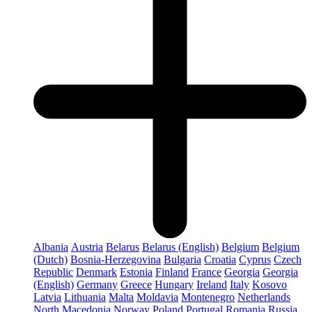
Albania
Austria
Belarus
Belarus (English)
Belgium
Belgium
(Dutch)
Bosnia-Herzegovina
Bulgaria
Croatia
Cyprus
Czech
Republic
Denmark
Estonia
Finland
France
Georgia
Georgia
(English)
Germany
Greece
Hungary
Ireland
Italy
Kosovo
Latvia
Lithuania
Malta
Moldavia
Montenegro
Netherlands
North Macedonia
Norway
Poland
Portugal
Romania
Russia