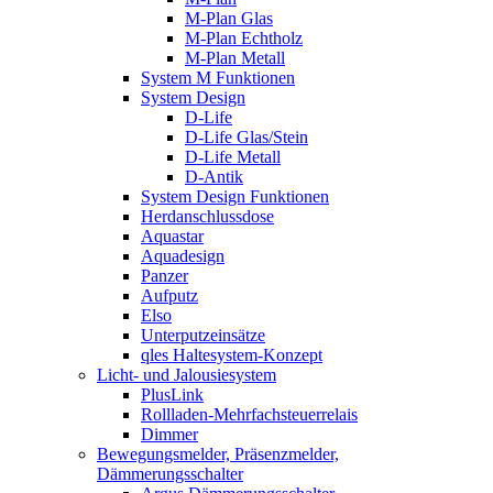
M-Plan Glas
M-Plan Echtholz
M-Plan Metall
System M Funktionen
System Design
D-Life
D-Life Glas/Stein
D-Life Metall
D-Antik
System Design Funktionen
Herdanschlussdose
Aquastar
Aquadesign
Panzer
Aufputz
Elso
Unterputzeinsätze
qles Haltesystem-Konzept
Licht- und Jalousiesystem
PlusLink
Rollladen-Mehrfachsteuerrelais
Dimmer
Bewegungsmelder, Präsenzmelder,
Dämmerungsschalter