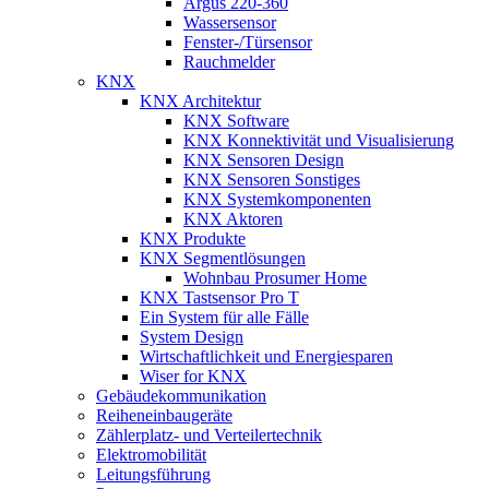
Argus 220-360
Wassersensor
Fenster-/Türsensor
Rauchmelder
KNX
KNX Architektur
KNX Software
KNX Konnektivität und Visualisierung
KNX Sensoren Design
KNX Sensoren Sonstiges
KNX Systemkomponenten
KNX Aktoren
KNX Produkte
KNX Segmentlösungen
Wohnbau Prosumer Home
KNX Tastsensor Pro T
Ein System für alle Fälle
System Design
Wirtschaftlichkeit und Energiesparen
Wiser for KNX
Gebäudekommunikation
Reiheneinbaugeräte
Zählerplatz- und Verteilertechnik
Elektromobilität
Leitungsführung