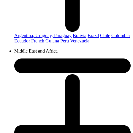
Argentina, Uruguay, Paraguay
Bolivia
Brazil
Chile
Colombia
Ecuador
French Guiana
Peru
Venezuela
Middle East and Africa