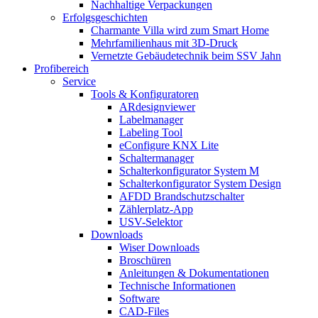
Nachhaltige Verpackungen
Erfolgsgeschichten
Charmante Villa wird zum Smart Home
Mehrfamilienhaus mit 3D-Druck
Vernetzte Gebäudetechnik beim SSV Jahn
Profibereich
Service
Tools & Konfiguratoren
ARdesignviewer
Labelmanager
Labeling Tool
eConfigure KNX Lite
Schaltermanager
Schalterkonfigurator System M
Schalterkonfigurator System Design
AFDD Brandschutzschalter
Zählerplatz-App
USV-Selektor
Downloads
Wiser Downloads
Broschüren
Anleitungen & Dokumentationen
Technische Informationen
Software
CAD-Files