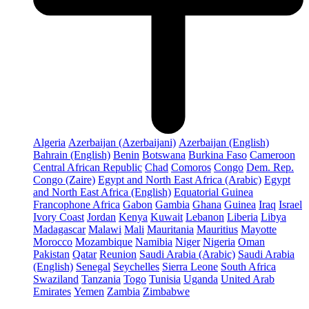
Algeria
Azerbaijan (Azerbaijani)
Azerbaijan (English)
Bahrain (English)
Benin
Botswana
Burkina Faso
Cameroon
Central African Republic
Chad
Comoros
Congo
Dem. Rep.
Congo (Zaire)
Egypt and North East Africa (Arabic)
Egypt
and North East Africa (English)
Equatorial Guinea
Francophone Africa
Gabon
Gambia
Ghana
Guinea
Iraq
Israel
Ivory Coast
Jordan
Kenya
Kuwait
Lebanon
Liberia
Libya
Madagascar
Malawi
Mali
Mauritania
Mauritius
Mayotte
Morocco
Mozambique
Namibia
Niger
Nigeria
Oman
Pakistan
Qatar
Reunion
Saudi Arabia (Arabic)
Saudi Arabia
(English)
Senegal
Seychelles
Sierra Leone
South Africa
Swaziland
Tanzania
Togo
Tunisia
Uganda
United Arab
Emirates
Yemen
Zambia
Zimbabwe