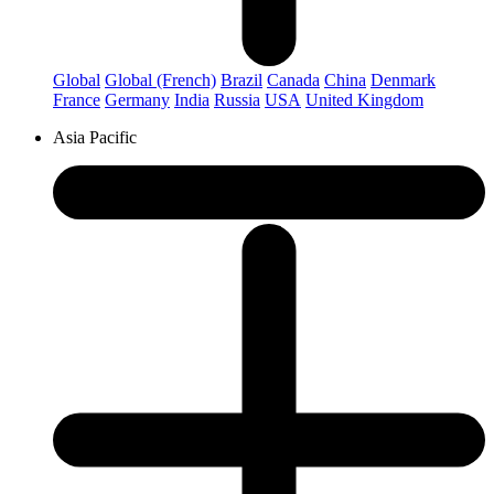
Global
Global (French)
Brazil
Canada
China
Denmark
France
Germany
India
Russia
USA
United Kingdom
Asia Pacific