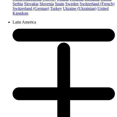
Serbia
Slovakia
Slovenia
Spain
Sweden
Switzerland (French)
Switzerland (German)
Turkey
Ukraine (Ukrainian)
United
Kingdom
Latin America