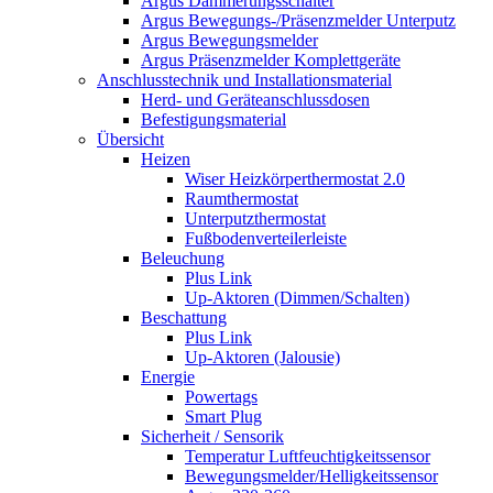
Argus Dämmerungsschalter
Argus Bewegungs-/Präsenzmelder Unterputz
Argus Bewegungsmelder
Argus Präsenzmelder Komplettgeräte
Anschlusstechnik und Installationsmaterial
Herd- und Geräteanschlussdosen
Befestigungsmaterial
Übersicht
Heizen
Wiser Heizkörperthermostat 2.0
Raumthermostat
Unterputzthermostat
Fußbodenverteilerleiste
Beleuchung
Plus Link
Up-Aktoren (Dimmen/Schalten)
Beschattung
Plus Link
Up-Aktoren (Jalousie)
Energie
Powertags
Smart Plug
Sicherheit / Sensorik
Temperatur Luftfeuchtigkeitssensor
Bewegungsmelder/Helligkeitssensor