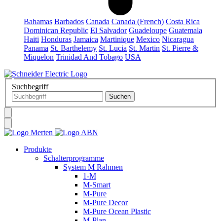
Bahamas
Barbados
Canada
Canada (French)
Costa Rica
Dominican Republic
El Salvador
Guadeloupe
Guatemala
Haiti
Honduras
Jamaica
Martinique
Mexico
Nicaragua
Panama
St. Barthelemy
St. Lucia
St. Martin
St. Pierre &
Miquelon
Trinidad And Tobago
USA
Suchbegriff
Produkte
Schalterprogramme
System M Rahmen
1-M
M-Smart
M-Pure
M-Pure Decor
M-Pure Ocean Plastic
M-Plan