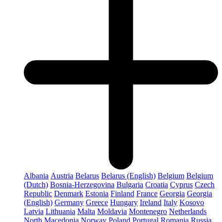
Albania
Austria
Belarus
Belarus (English)
Belgium
Belgium
(Dutch)
Bosnia-Herzegovina
Bulgaria
Croatia
Cyprus
Czech
Republic
Denmark
Estonia
Finland
France
Georgia
Georgia
(English)
Germany
Greece
Hungary
Ireland
Italy
Kosovo
Latvia
Lithuania
Malta
Moldavia
Montenegro
Netherlands
North Macedonia
Norway
Poland
Portugal
Romania
Russia