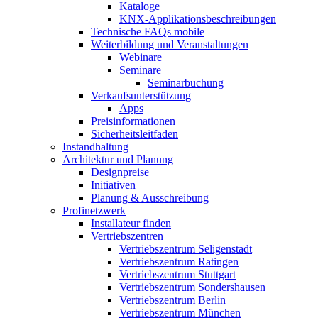
Kataloge
KNX-Applikationsbeschreibungen
Technische FAQs mobile
Weiterbildung und Veranstaltungen
Webinare
Seminare
Seminarbuchung
Verkaufsunterstützung
Apps
Preisinformationen
Sicherheitsleitfaden
Instandhaltung
Architektur und Planung
Designpreise
Initiativen
Planung & Ausschreibung
Profinetzwerk
Installateur finden
Vertriebszentren
Vertriebszentrum Seligenstadt
Vertriebszentrum Ratingen
Vertriebszentrum Stuttgart
Vertriebszentrum Sondershausen
Vertriebszentrum Berlin
Vertriebszentrum München