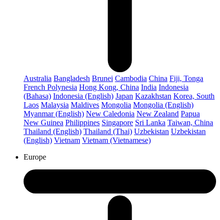
Australia
Bangladesh
Brunei
Cambodia
China
Fiji, Tonga
French Polynesia
Hong Kong, China
India
Indonesia
(Bahasa)
Indonesia (English)
Japan
Kazakhstan
Korea, South
Laos
Malaysia
Maldives
Mongolia
Mongolia (English)
Myanmar (English)
New Caledonia
New Zealand
Papua
New Guinea
Philippines
Singapore
Sri Lanka
Taiwan, China
Thailand (English)
Thailand (Thai)
Uzbekistan
Uzbekistan
(English)
Vietnam
Vietnam (Vietnamese)
Europe