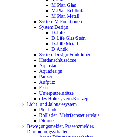
M-Plan Glas
M-Plan Echtholz
M-Plan Metall
System M Funktionen
System Design
D-Life
D-Life Glas/Stein
D-Life Metall
D-Antik
System Design Funktionen
Herdanschlussdose
Aquastar
Aquadesign
Panzer
Aufputz
Elso
Unterputzeinsätze
qles Haltesystem-Konzept
Licht- und Jalousiesystem
PlusLink
Rollladen-Mehrfachsteuerrelais
Dimmer
Bewegungsmelder, Präsenzmelder,
Dämmerungsschalter