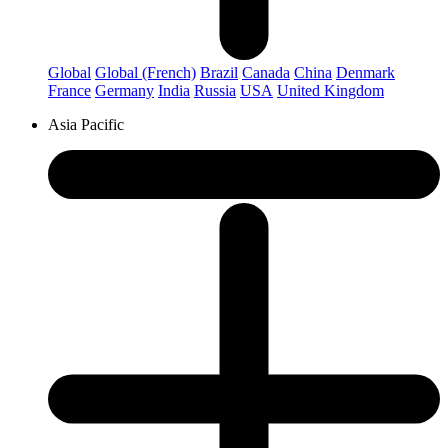
Global
Global (French)
Brazil
Canada
China
Denmark
France
Germany
India
Russia
USA
United Kingdom
Asia Pacific