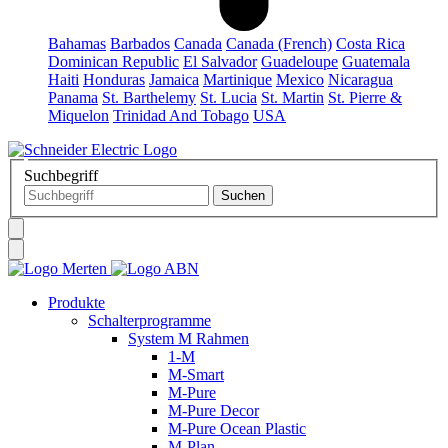
Bahamas
Barbados
Canada
Canada (French)
Costa Rica
Dominican Republic
El Salvador
Guadeloupe
Guatemala
Haiti
Honduras
Jamaica
Martinique
Mexico
Nicaragua
Panama
St. Barthelemy
St. Lucia
St. Martin
St. Pierre &
Miquelon
Trinidad And Tobago
USA
Suchbegriff
Produkte
Schalterprogramme
System M Rahmen
1-M
M-Smart
M-Pure
M-Pure Decor
M-Pure Ocean Plastic
M-Plan