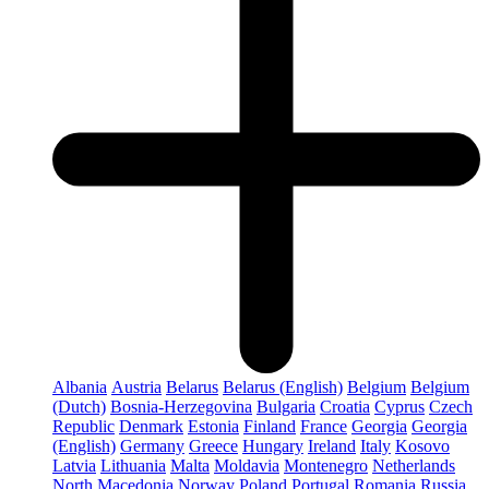
Albania
Austria
Belarus
Belarus (English)
Belgium
Belgium
(Dutch)
Bosnia-Herzegovina
Bulgaria
Croatia
Cyprus
Czech
Republic
Denmark
Estonia
Finland
France
Georgia
Georgia
(English)
Germany
Greece
Hungary
Ireland
Italy
Kosovo
Latvia
Lithuania
Malta
Moldavia
Montenegro
Netherlands
North Macedonia
Norway
Poland
Portugal
Romania
Russia