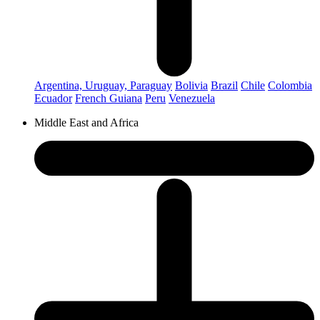
Argentina, Uruguay, Paraguay
Bolivia
Brazil
Chile
Colombia
Ecuador
French Guiana
Peru
Venezuela
Middle East and Africa