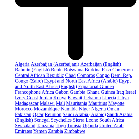
Algeria
Azerbaijan (Azerbaijani)
Azerbaijan (English)
Bahrain (English)
Benin
Botswana
Burkina Faso
Cameroon
Central African Republic
Chad
Comoros
Congo
Dem. Rep.
Congo (Zaire)
Egypt and North East Africa (Arabic)
Egypt
and North East Africa (English)
Equatorial Guinea
Francophone Africa
Gabon
Gambia
Ghana
Guinea
Iraq
Israel
Ivory Coast
Jordan
Kenya
Kuwait
Lebanon
Liberia
Libya
Madagascar
Malawi
Mali
Mauritania
Mauritius
Mayotte
Morocco
Mozambique
Namibia
Niger
Nigeria
Oman
Pakistan
Qatar
Reunion
Saudi Arabia (Arabic)
Saudi Arabia
(English)
Senegal
Seychelles
Sierra Leone
South Africa
Swaziland
Tanzania
Togo
Tunisia
Uganda
United Arab
Emirates
Yemen
Zambia
Zimbabwe