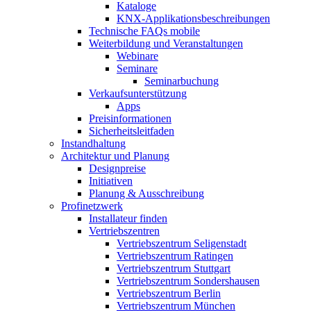
Kataloge
KNX-Applikationsbeschreibungen
Technische FAQs mobile
Weiterbildung und Veranstaltungen
Webinare
Seminare
Seminarbuchung
Verkaufsunterstützung
Apps
Preisinformationen
Sicherheitsleitfaden
Instandhaltung
Architektur und Planung
Designpreise
Initiativen
Planung & Ausschreibung
Profinetzwerk
Installateur finden
Vertriebszentren
Vertriebszentrum Seligenstadt
Vertriebszentrum Ratingen
Vertriebszentrum Stuttgart
Vertriebszentrum Sondershausen
Vertriebszentrum Berlin
Vertriebszentrum München