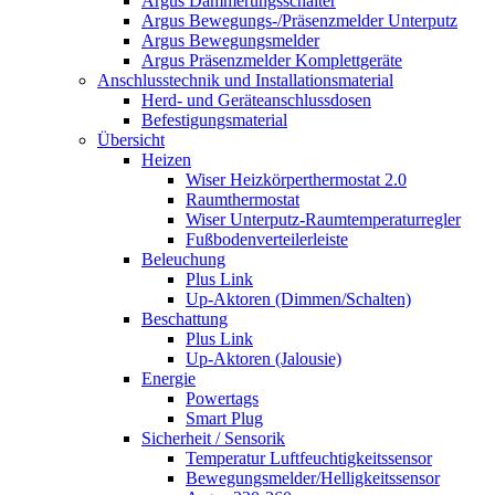
Argus Dämmerungsschalter
Argus Bewegungs-/Präsenzmelder Unterputz
Argus Bewegungsmelder
Argus Präsenzmelder Komplettgeräte
Anschlusstechnik und Installationsmaterial
Herd- und Geräteanschlussdosen
Befestigungsmaterial
Übersicht
Heizen
Wiser Heizkörperthermostat 2.0
Raumthermostat
Wiser Unterputz-Raumtemperaturregler
Fußbodenverteilerleiste
Beleuchung
Plus Link
Up-Aktoren (Dimmen/Schalten)
Beschattung
Plus Link
Up-Aktoren (Jalousie)
Energie
Powertags
Smart Plug
Sicherheit / Sensorik
Temperatur Luftfeuchtigkeitssensor
Bewegungsmelder/Helligkeitssensor