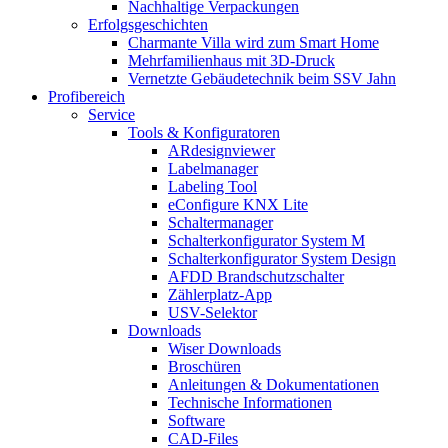
Nachhaltige Verpackungen
Erfolgsgeschichten
Charmante Villa wird zum Smart Home
Mehrfamilienhaus mit 3D-Druck
Vernetzte Gebäudetechnik beim SSV Jahn
Profibereich
Service
Tools & Konfiguratoren
ARdesignviewer
Labelmanager
Labeling Tool
eConfigure KNX Lite
Schaltermanager
Schalterkonfigurator System M
Schalterkonfigurator System Design
AFDD Brandschutzschalter
Zählerplatz-App
USV-Selektor
Downloads
Wiser Downloads
Broschüren
Anleitungen & Dokumentationen
Technische Informationen
Software
CAD-Files