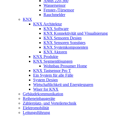
Argus 220-360
Wassersensor
Fenster-/Türsensor
Rauchmelder
KNX
KNX Architektur
KNX Software
KNX Konnektivität und Visualisierung
KNX Sensoren Design
KNX Sensoren Sonstiges
KNX Systemkomponenten
KNX Aktoren
KNX Produkte
KNX Segmentlösungen
Wohnbau Prosumer Home
KNX Tastsensor Pro T
Ein System für alle Fälle
System Design
Wirtschaftlichkeit und Energiesparen
Wiser for KNX
Gebäudekommunikation
Reiheneinbaugeräte
Zählerplatz- und Verteilertechnik
Elektromobilität
Leitungsführung