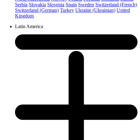
Serbia
Slovakia
Slovenia
Spain
Sweden
Switzerland (French)
Switzerland (German)
Turkey
Ukraine (Ukrainian)
United
Kingdom
Latin America