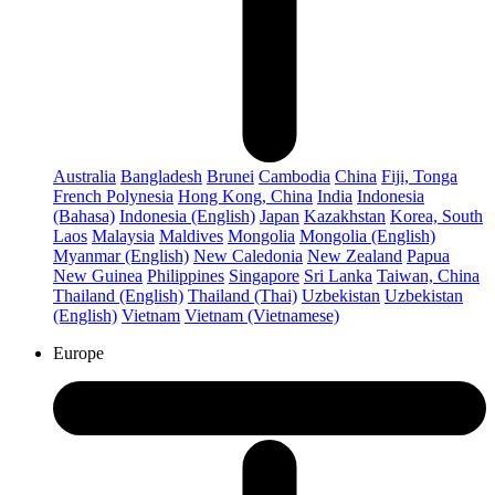
Australia
Bangladesh
Brunei
Cambodia
China
Fiji, Tonga
French Polynesia
Hong Kong, China
India
Indonesia
(Bahasa)
Indonesia (English)
Japan
Kazakhstan
Korea, South
Laos
Malaysia
Maldives
Mongolia
Mongolia (English)
Myanmar (English)
New Caledonia
New Zealand
Papua
New Guinea
Philippines
Singapore
Sri Lanka
Taiwan, China
Thailand (English)
Thailand (Thai)
Uzbekistan
Uzbekistan
(English)
Vietnam
Vietnam (Vietnamese)
Europe