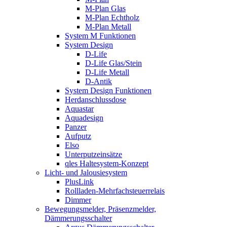
M-Plan Glas
M-Plan Echtholz
M-Plan Metall
System M Funktionen
System Design
D-Life
D-Life Glas/Stein
D-Life Metall
D-Antik
System Design Funktionen
Herdanschlussdose
Aquastar
Aquadesign
Panzer
Aufputz
Elso
Unterputzeinsätze
qles Haltesystem-Konzept
Licht- und Jalousiesystem
PlusLink
Rollladen-Mehrfachsteuerrelais
Dimmer
Bewegungsmelder, Präsenzmelder,
Dämmerungsschalter