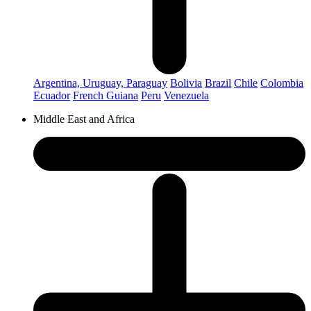
Argentina, Uruguay, Paraguay
Bolivia
Brazil
Chile
Colombia
Ecuador
French Guiana
Peru
Venezuela
Middle East and Africa