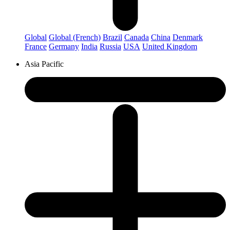
Global
Global (French)
Brazil
Canada
China
Denmark
France
Germany
India
Russia
USA
United Kingdom
Asia Pacific