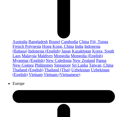
Australia
Bangladesh
Brunei
Cambodia
China
Fiji, Tonga
French Polynesia
Hong Kong, China
India
Indonesia
(Bahasa)
Indonesia (English)
Japan
Kazakhstan
Korea, South
Laos
Malaysia
Maldives
Mongolia
Mongolia (English)
Myanmar (English)
New Caledonia
New Zealand
Papua
New Guinea
Philippines
Singapore
Sri Lanka
Taiwan, China
Thailand (English)
Thailand (Thai)
Uzbekistan
Uzbekistan
(English)
Vietnam
Vietnam (Vietnamese)
Europe