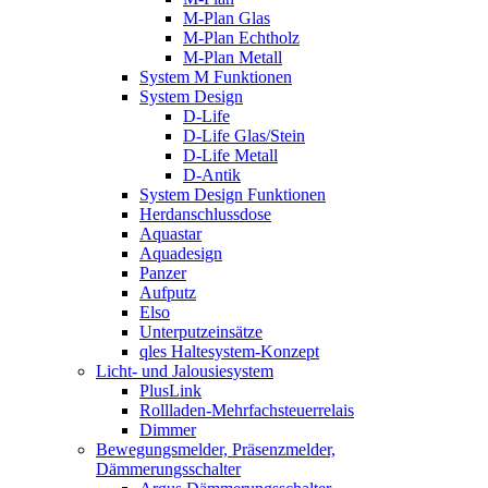
M-Plan Glas
M-Plan Echtholz
M-Plan Metall
System M Funktionen
System Design
D-Life
D-Life Glas/Stein
D-Life Metall
D-Antik
System Design Funktionen
Herdanschlussdose
Aquastar
Aquadesign
Panzer
Aufputz
Elso
Unterputzeinsätze
qles Haltesystem-Konzept
Licht- und Jalousiesystem
PlusLink
Rollladen-Mehrfachsteuerrelais
Dimmer
Bewegungsmelder, Präsenzmelder,
Dämmerungsschalter