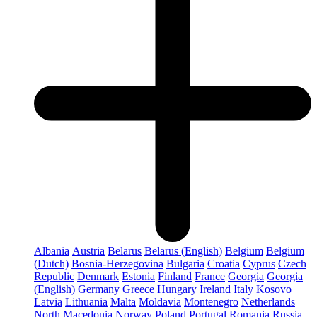
Albania
Austria
Belarus
Belarus (English)
Belgium
Belgium
(Dutch)
Bosnia-Herzegovina
Bulgaria
Croatia
Cyprus
Czech
Republic
Denmark
Estonia
Finland
France
Georgia
Georgia
(English)
Germany
Greece
Hungary
Ireland
Italy
Kosovo
Latvia
Lithuania
Malta
Moldavia
Montenegro
Netherlands
North Macedonia
Norway
Poland
Portugal
Romania
Russia