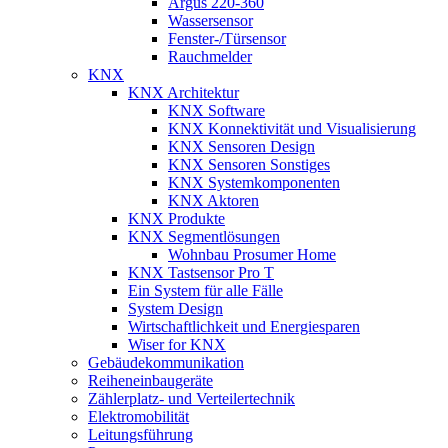
Argus 220-360
Wassersensor
Fenster-/Türsensor
Rauchmelder
KNX
KNX Architektur
KNX Software
KNX Konnektivität und Visualisierung
KNX Sensoren Design
KNX Sensoren Sonstiges
KNX Systemkomponenten
KNX Aktoren
KNX Produkte
KNX Segmentlösungen
Wohnbau Prosumer Home
KNX Tastsensor Pro T
Ein System für alle Fälle
System Design
Wirtschaftlichkeit und Energiesparen
Wiser for KNX
Gebäudekommunikation
Reiheneinbaugeräte
Zählerplatz- und Verteilertechnik
Elektromobilität
Leitungsführung