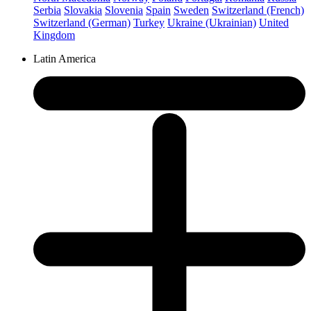
Serbia
Slovakia
Slovenia
Spain
Sweden
Switzerland (French)
Switzerland (German)
Turkey
Ukraine (Ukrainian)
United
Kingdom
Latin America