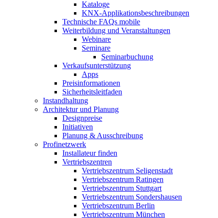
Kataloge
KNX-Applikationsbeschreibungen
Technische FAQs mobile
Weiterbildung und Veranstaltungen
Webinare
Seminare
Seminarbuchung
Verkaufsunterstützung
Apps
Preisinformationen
Sicherheitsleitfaden
Instandhaltung
Architektur und Planung
Designpreise
Initiativen
Planung & Ausschreibung
Profinetzwerk
Installateur finden
Vertriebszentren
Vertriebszentrum Seligenstadt
Vertriebszentrum Ratingen
Vertriebszentrum Stuttgart
Vertriebszentrum Sondershausen
Vertriebszentrum Berlin
Vertriebszentrum München