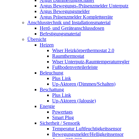
Argus Dämmerungsschalter
Argus Bewegungs-/Präsenzmelder Unterputz
Argus Bewegungsmelder
Argus Präsenzmelder Komplettgeräte
Anschlusstechnik und Installationsmaterial
Herd- und Geräteanschlussdosen
Befestigungsmaterial
Übersicht
Heizen
Wiser Heizkörperthermostat 2.0
Raumthermostat
Wiser Unterputz-Raumtemperaturregler
Fußbodenverteilerleiste
Beleuchung
Plus Link
Up-Aktoren (Dimmen/Schalten)
Beschattung
Plus Link
Up-Aktoren (Jalousie)
Energie
Powertags
Smart Plug
Sicherheit / Sensorik
Temperatur Luftfeuchtigkeitssensor
Bewegungsmelder/Helligkeitssensor