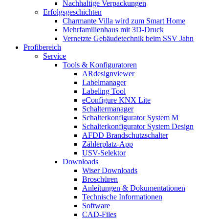
Nachhaltige Verpackungen
Erfolgsgeschichten
Charmante Villa wird zum Smart Home
Mehrfamilienhaus mit 3D-Druck
Vernetzte Gebäudetechnik beim SSV Jahn
Profibereich
Service
Tools & Konfiguratoren
ARdesignviewer
Labelmanager
Labeling Tool
eConfigure KNX Lite
Schaltermanager
Schalterkonfigurator System M
Schalterkonfigurator System Design
AFDD Brandschutzschalter
Zählerplatz-App
USV-Selektor
Downloads
Wiser Downloads
Broschüren
Anleitungen & Dokumentationen
Technische Informationen
Software
CAD-Files