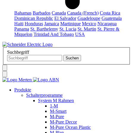
Bahamas
Barbados
Canada
Canada (French)
Costa Rica
Dominican Republic
El Salvador
Guadeloupe
Guatemala
Haiti
Honduras
Jamaica
Martinique
Mexico
Nicaragua
Panama
St. Barthelemy
St. Lucia
St. Martin
St. Pierre &
Miquelon
Trinidad And Tobago
USA
Suchbegriff
Produkte
Schalterprogramme
System M Rahmen
1-M
M-Smart
M-Pure
M-Pure Decor
M-Pure Ocean Plastic
M-Plan