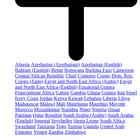
Algeria
Azerbaijan (Azerbaijani)
Azerbaijan (English)
Bahrain (English)
Benin
Botswana
Burkina Faso
Cameroon
Central African Republic
Chad
Comoros
Congo
Dem. Rep.
Congo (Zaire)
Egypt and North East Africa (Arabic)
Egypt
and North East Africa (English)
Equatorial Guinea
Francophone Africa
Gabon
Gambia
Ghana
Guinea
Iraq
Israel
Ivory Coast
Jordan
Kenya
Kuwait
Lebanon
Liberia
Libya
Madagascar
Malawi
Mali
Mauritania
Mauritius
Mayotte
Morocco
Mozambique
Namibia
Niger
Nigeria
Oman
Pakistan
Qatar
Reunion
Saudi Arabia (Arabic)
Saudi Arabia
(English)
Senegal
Seychelles
Sierra Leone
South Africa
Swaziland
Tanzania
Togo
Tunisia
Uganda
United Arab
Emirates
Yemen
Zambia
Zimbabwe