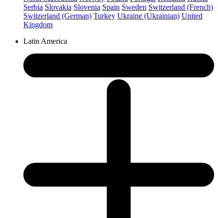
Serbia
Slovakia
Slovenia
Spain
Sweden
Switzerland (French)
Switzerland (German)
Turkey
Ukraine (Ukrainian)
United
Kingdom
Latin America