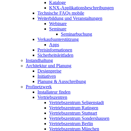
Kataloge
KNX-Applikationsbeschreibungen
Technische FAQs mobile
Weiterbildung und Veranstaltungen
Webinare
Seminare
Seminarbuchung
Verkaufsunterstützung
Apps
Preisinformationen
Sicherheitsleitfaden
Instandhaltung
Architektur und Planung
Designpreise
Initiativen
Planung & Ausschreibung
Profinetzwerk
Installateur finden
Vertriebszentren
Vertriebszentrum Seligenstadt
Vertriebszentrum Ratingen
Vertriebszentrum Stuttgart
Vertriebszentrum Sondershausen
Vertriebszentrum Berlin
Vertriebszentrum München