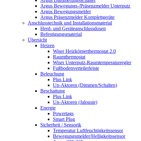
Argus Dämmerungsschalter
Argus Bewegungs-/Präsenzmelder Unterputz
Argus Bewegungsmelder
Argus Präsenzmelder Komplettgeräte
Anschlusstechnik und Installationsmaterial
Herd- und Geräteanschlussdosen
Befestigungsmaterial
Übersicht
Heizen
Wiser Heizkörperthermostat 2.0
Raumthermostat
Wiser Unterputz-Raumtemperaturregler
Fußbodenverteilerleiste
Beleuchung
Plus Link
Up-Aktoren (Dimmen/Schalten)
Beschattung
Plus Link
Up-Aktoren (Jalousie)
Energie
Powertags
Smart Plug
Sicherheit / Sensorik
Temperatur Luftfeuchtigkeitssensor
Bewegungsmelder/Helligkeitssensor