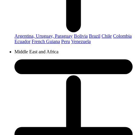
Argentina, Uruguay, Paraguay
Bolivia
Brazil
Chile
Colombia
Ecuador
French Guiana
Peru
Venezuela
Middle East and Africa