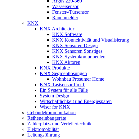
Argus 220-360
Wassersensor
Fenster-/Türsensor
Rauchmelder
KNX
KNX Architektur
KNX Software
KNX Konnektivität und Visualisierung
KNX Sensoren Design
KNX Sensoren Sonstiges
KNX Systemkomponenten
KNX Aktoren
KNX Produkte
KNX Segmentlösungen
Wohnbau Prosumer Home
KNX Tastsensor Pro T
Ein System für alle Fälle
System Design
Wirtschaftlichkeit und Energiesparen
Wiser for KNX
Gebäudekommunikation
Reiheneinbaugeräte
Zählerplatz- und Verteilertechnik
Elektromobilität
Leitungsführung