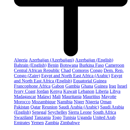
Algeria
Azerbaijan (Azerbaijani)
Azerbaijan (English)
Bahrain (English)
Benin
Botswana
Burkina Faso
Cameroon
Central African Republic
Chad
Comoros
Congo
Dem. Rep.
Congo (Zaire)
Egypt and North East Africa (Arabic)
Egypt
and North East Africa (English)
Equatorial Guinea
Francophone Africa
Gabon
Gambia
Ghana
Guinea
Iraq
Israel
Ivory Coast
Jordan
Kenya
Kuwait
Lebanon
Liberia
Libya
Madagascar
Malawi
Mali
Mauritania
Mauritius
Mayotte
Morocco
Mozambique
Namibia
Niger
Nigeria
Oman
Pakistan
Qatar
Reunion
Saudi Arabia (Arabic)
Saudi Arabia
(English)
Senegal
Seychelles
Sierra Leone
South Africa
Swaziland
Tanzania
Togo
Tunisia
Uganda
United Arab
Emirates
Yemen
Zambia
Zimbabwe