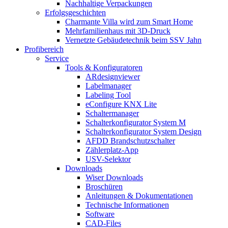
Nachhaltige Verpackungen
Erfolgsgeschichten
Charmante Villa wird zum Smart Home
Mehrfamilienhaus mit 3D-Druck
Vernetzte Gebäudetechnik beim SSV Jahn
Profibereich
Service
Tools & Konfiguratoren
ARdesignviewer
Labelmanager
Labeling Tool
eConfigure KNX Lite
Schaltermanager
Schalterkonfigurator System M
Schalterkonfigurator System Design
AFDD Brandschutzschalter
Zählerplatz-App
USV-Selektor
Downloads
Wiser Downloads
Broschüren
Anleitungen & Dokumentationen
Technische Informationen
Software
CAD-Files