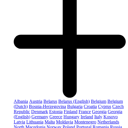
Albania
Austria
Belarus
Belarus (English)
Belgium
Belgium
(Dutch)
Bosnia-Herzegovina
Bulgaria
Croatia
Cyprus
Czech
Republic
Denmark
Estonia
Finland
France
Georgia
Georgia
(English)
Germany
Greece
Hungary
Ireland
Italy
Kosovo
Latvia
Lithuania
Malta
Moldavia
Montenegro
Netherlands
North Macedonia
Norway
Poland
Portugal
Romania
Russia