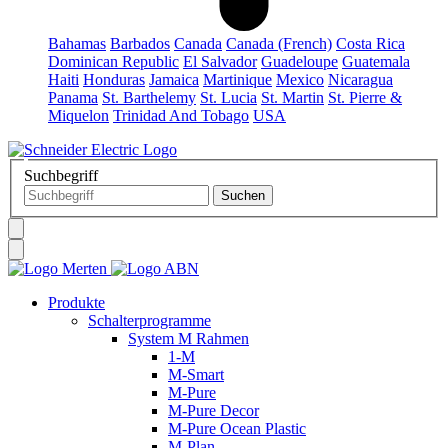
Bahamas
Barbados
Canada
Canada (French)
Costa Rica
Dominican Republic
El Salvador
Guadeloupe
Guatemala
Haiti
Honduras
Jamaica
Martinique
Mexico
Nicaragua
Panama
St. Barthelemy
St. Lucia
St. Martin
St. Pierre &
Miquelon
Trinidad And Tobago
USA
Suchbegriff
Produkte
Schalterprogramme
System M Rahmen
1-M
M-Smart
M-Pure
M-Pure Decor
M-Pure Ocean Plastic
M-Plan