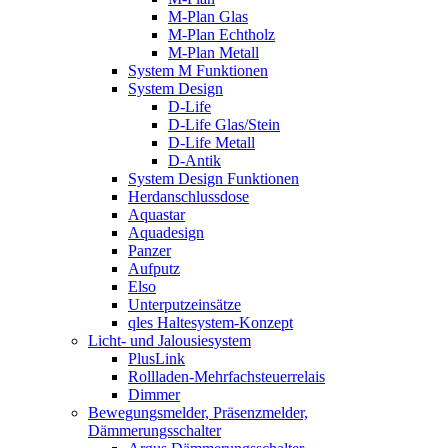
M-Plan Glas
M-Plan Echtholz
M-Plan Metall
System M Funktionen
System Design
D-Life
D-Life Glas/Stein
D-Life Metall
D-Antik
System Design Funktionen
Herdanschlussdose
Aquastar
Aquadesign
Panzer
Aufputz
Elso
Unterputzeinsätze
qles Haltesystem-Konzept
Licht- und Jalousiesystem
PlusLink
Rollladen-Mehrfachsteuerrelais
Dimmer
Bewegungsmelder, Präsenzmelder,
Dämmerungsschalter