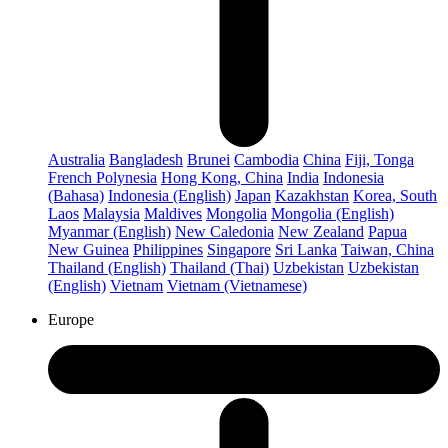
Australia
Bangladesh
Brunei
Cambodia
China
Fiji, Tonga
French Polynesia
Hong Kong, China
India
Indonesia
(Bahasa)
Indonesia (English)
Japan
Kazakhstan
Korea, South
Laos
Malaysia
Maldives
Mongolia
Mongolia (English)
Myanmar (English)
New Caledonia
New Zealand
Papua
New Guinea
Philippines
Singapore
Sri Lanka
Taiwan, China
Thailand (English)
Thailand (Thai)
Uzbekistan
Uzbekistan
(English)
Vietnam
Vietnam (Vietnamese)
Europe