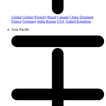
Global
Global (French)
Brazil
Canada
China
Denmark
France
Germany
India
Russia
USA
United Kingdom
Asia Pacific