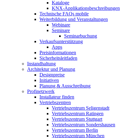
Kataloge
KNX-Applikationsbeschreibungen
Technische FAQs mobile
Weiterbildung und Veranstaltungen
Webinare
Seminare
Seminarbuchung
Verkaufsunterstützung
Apps
Preisinformationen
Sicherheitsleitfaden
Instandhaltung
Architektur und Planung
Designpreise
Initiativen
Planung & Ausschreibung
Profinetzwerk
Installateur finden
Vertriebszentren
Vertriebszentrum Seligenstadt
Vertriebszentrum Ratingen
Vertriebszentrum Stuttgart
Vertriebszentrum Sondershausen
Vertriebszentrum Berlin
Vertriebszentrum München