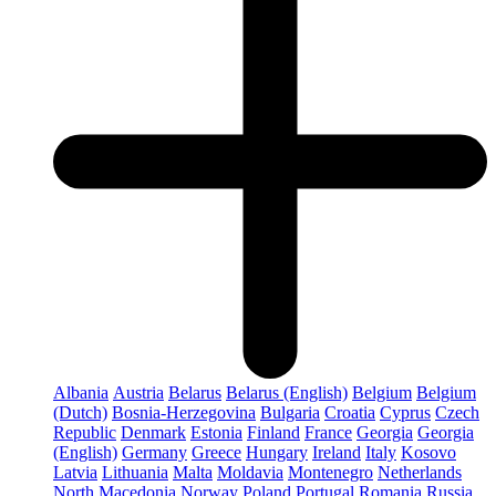
Albania
Austria
Belarus
Belarus (English)
Belgium
Belgium
(Dutch)
Bosnia-Herzegovina
Bulgaria
Croatia
Cyprus
Czech
Republic
Denmark
Estonia
Finland
France
Georgia
Georgia
(English)
Germany
Greece
Hungary
Ireland
Italy
Kosovo
Latvia
Lithuania
Malta
Moldavia
Montenegro
Netherlands
North Macedonia
Norway
Poland
Portugal
Romania
Russia