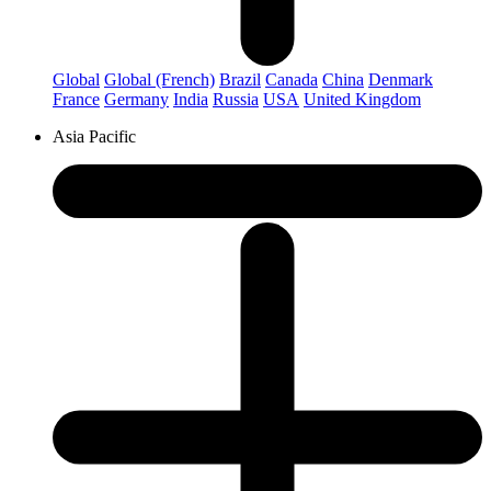
Global
Global (French)
Brazil
Canada
China
Denmark
France
Germany
India
Russia
USA
United Kingdom
Asia Pacific