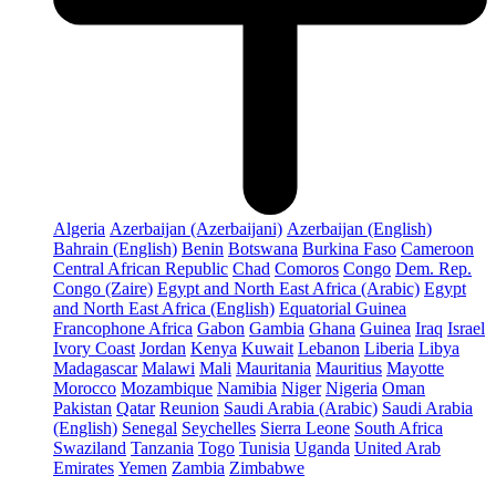
Algeria
Azerbaijan (Azerbaijani)
Azerbaijan (English)
Bahrain (English)
Benin
Botswana
Burkina Faso
Cameroon
Central African Republic
Chad
Comoros
Congo
Dem. Rep.
Congo (Zaire)
Egypt and North East Africa (Arabic)
Egypt
and North East Africa (English)
Equatorial Guinea
Francophone Africa
Gabon
Gambia
Ghana
Guinea
Iraq
Israel
Ivory Coast
Jordan
Kenya
Kuwait
Lebanon
Liberia
Libya
Madagascar
Malawi
Mali
Mauritania
Mauritius
Mayotte
Morocco
Mozambique
Namibia
Niger
Nigeria
Oman
Pakistan
Qatar
Reunion
Saudi Arabia (Arabic)
Saudi Arabia
(English)
Senegal
Seychelles
Sierra Leone
South Africa
Swaziland
Tanzania
Togo
Tunisia
Uganda
United Arab
Emirates
Yemen
Zambia
Zimbabwe