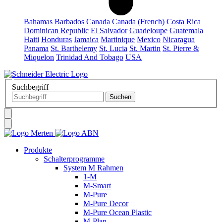
Bahamas
Barbados
Canada
Canada (French)
Costa Rica
Dominican Republic
El Salvador
Guadeloupe
Guatemala
Haiti
Honduras
Jamaica
Martinique
Mexico
Nicaragua
Panama
St. Barthelemy
St. Lucia
St. Martin
St. Pierre &
Miquelon
Trinidad And Tobago
USA
Suchbegriff
Produkte
Schalterprogramme
System M Rahmen
1-M
M-Smart
M-Pure
M-Pure Decor
M-Pure Ocean Plastic
M-Plan