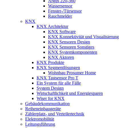
Argus 220-360
Wassersensor
Fenster-/Türsensor
Rauchmelder
KNX
KNX Architektur
KNX Software
KNX Konnektivität und Visualisierung
KNX Sensoren Design
KNX Sensoren Sonstiges
KNX Systemkomponenten
KNX Aktoren
KNX Produkte
KNX Segmentlösungen
Wohnbau Prosumer Home
KNX Tastsensor Pro T
Ein System für alle Fälle
System Design
Wirtschaftlichkeit und Energiesparen
Wiser for KNX
Gebäudekommunikation
Reiheneinbaugeräte
Zählerplatz- und Verteilertechnik
Elektromobilität
Leitungsführung