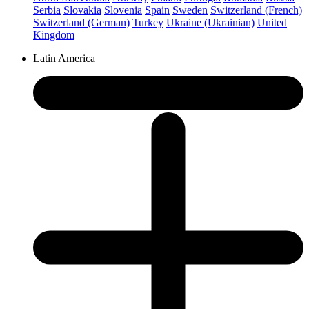
Serbia
Slovakia
Slovenia
Spain
Sweden
Switzerland (French)
Switzerland (German)
Turkey
Ukraine (Ukrainian)
United
Kingdom
Latin America