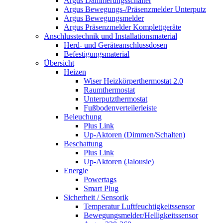
Argus Dämmerungsschalter
Argus Bewegungs-/Präsenzmelder Unterputz
Argus Bewegungsmelder
Argus Präsenzmelder Komplettgeräte
Anschlusstechnik und Installationsmaterial
Herd- und Geräteanschlussdosen
Befestigungsmaterial
Übersicht
Heizen
Wiser Heizkörperthermostat 2.0
Raumthermostat
Unterputzthermostat
Fußbodenverteilerleiste
Beleuchung
Plus Link
Up-Aktoren (Dimmen/Schalten)
Beschattung
Plus Link
Up-Aktoren (Jalousie)
Energie
Powertags
Smart Plug
Sicherheit / Sensorik
Temperatur Luftfeuchtigkeitssensor
Bewegungsmelder/Helligkeitssensor