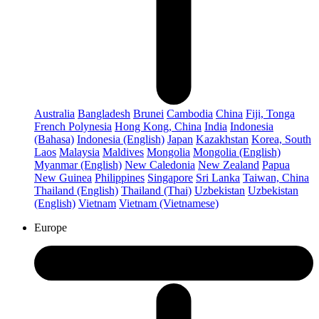
Australia
Bangladesh
Brunei
Cambodia
China
Fiji, Tonga
French Polynesia
Hong Kong, China
India
Indonesia
(Bahasa)
Indonesia (English)
Japan
Kazakhstan
Korea, South
Laos
Malaysia
Maldives
Mongolia
Mongolia (English)
Myanmar (English)
New Caledonia
New Zealand
Papua
New Guinea
Philippines
Singapore
Sri Lanka
Taiwan, China
Thailand (English)
Thailand (Thai)
Uzbekistan
Uzbekistan
(English)
Vietnam
Vietnam (Vietnamese)
Europe