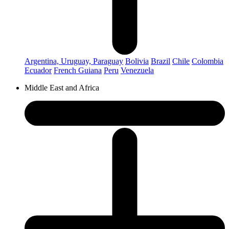
Argentina, Uruguay, Paraguay
Bolivia
Brazil
Chile
Colombia
Ecuador
French Guiana
Peru
Venezuela
Middle East and Africa