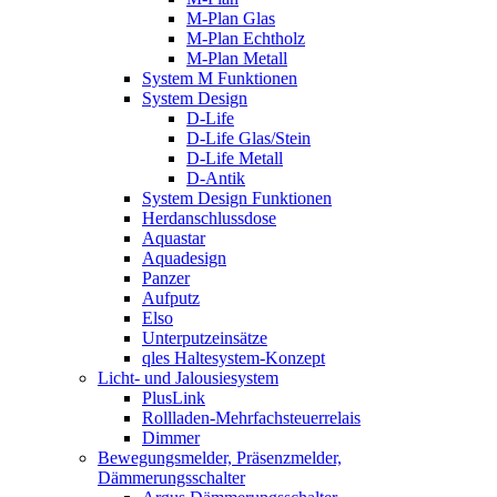
M-Plan Glas
M-Plan Echtholz
M-Plan Metall
System M Funktionen
System Design
D-Life
D-Life Glas/Stein
D-Life Metall
D-Antik
System Design Funktionen
Herdanschlussdose
Aquastar
Aquadesign
Panzer
Aufputz
Elso
Unterputzeinsätze
qles Haltesystem-Konzept
Licht- und Jalousiesystem
PlusLink
Rollladen-Mehrfachsteuerrelais
Dimmer
Bewegungsmelder, Präsenzmelder,
Dämmerungsschalter