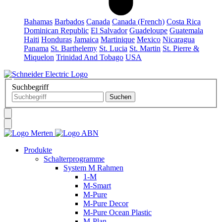
Bahamas
Barbados
Canada
Canada (French)
Costa Rica
Dominican Republic
El Salvador
Guadeloupe
Guatemala
Haiti
Honduras
Jamaica
Martinique
Mexico
Nicaragua
Panama
St. Barthelemy
St. Lucia
St. Martin
St. Pierre &
Miquelon
Trinidad And Tobago
USA
Suchbegriff
Produkte
Schalterprogramme
System M Rahmen
1-M
M-Smart
M-Pure
M-Pure Decor
M-Pure Ocean Plastic
M-Plan