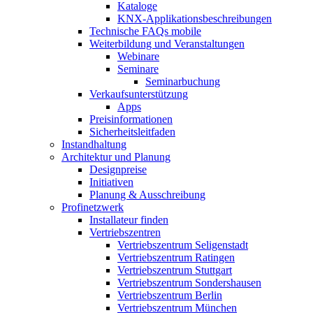
Kataloge
KNX-Applikationsbeschreibungen
Technische FAQs mobile
Weiterbildung und Veranstaltungen
Webinare
Seminare
Seminarbuchung
Verkaufsunterstützung
Apps
Preisinformationen
Sicherheitsleitfaden
Instandhaltung
Architektur und Planung
Designpreise
Initiativen
Planung & Ausschreibung
Profinetzwerk
Installateur finden
Vertriebszentren
Vertriebszentrum Seligenstadt
Vertriebszentrum Ratingen
Vertriebszentrum Stuttgart
Vertriebszentrum Sondershausen
Vertriebszentrum Berlin
Vertriebszentrum München