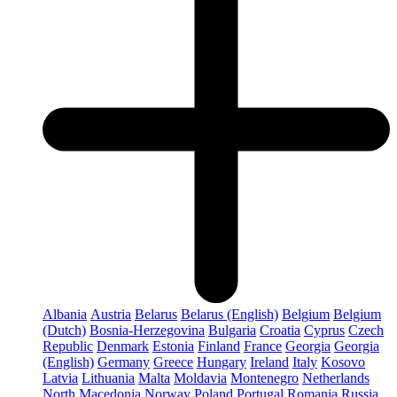
Albania
Austria
Belarus
Belarus (English)
Belgium
Belgium
(Dutch)
Bosnia-Herzegovina
Bulgaria
Croatia
Cyprus
Czech
Republic
Denmark
Estonia
Finland
France
Georgia
Georgia
(English)
Germany
Greece
Hungary
Ireland
Italy
Kosovo
Latvia
Lithuania
Malta
Moldavia
Montenegro
Netherlands
North Macedonia
Norway
Poland
Portugal
Romania
Russia