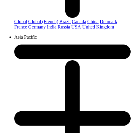
Global
Global (French)
Brazil
Canada
China
Denmark
France
Germany
India
Russia
USA
United Kingdom
Asia Pacific