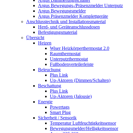
Argus Dämmerungsschalter
Argus Bewegungs-/Präsenzmelder Unterputz
Argus Bewegungsmelder
Argus Präsenzmelder Komplettgeräte
Anschlusstechnik und Installationsmaterial
Herd- und Geräteanschlussdosen
Befestigungsmaterial
Übersicht
Heizen
Wiser Heizkörperthermostat 2.0
Raumthermostat
Unterputzthermostat
Fußbodenverteilerleiste
Beleuchung
Plus Link
Up-Aktoren (Dimmen/Schalten)
Beschattung
Plus Link
Up-Aktoren (Jalousie)
Energie
Powertags
Smart Plug
Sicherheit / Sensorik
Temperatur Luftfeuchtigkeitssensor
Bewegungsmelder/Helligkeitssensor