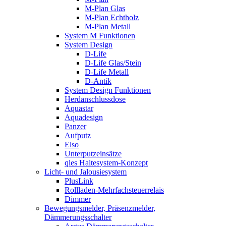
M-Plan Glas
M-Plan Echtholz
M-Plan Metall
System M Funktionen
System Design
D-Life
D-Life Glas/Stein
D-Life Metall
D-Antik
System Design Funktionen
Herdanschlussdose
Aquastar
Aquadesign
Panzer
Aufputz
Elso
Unterputzeinsätze
qles Haltesystem-Konzept
Licht- und Jalousiesystem
PlusLink
Rollladen-Mehrfachsteuerrelais
Dimmer
Bewegungsmelder, Präsenzmelder,
Dämmerungsschalter