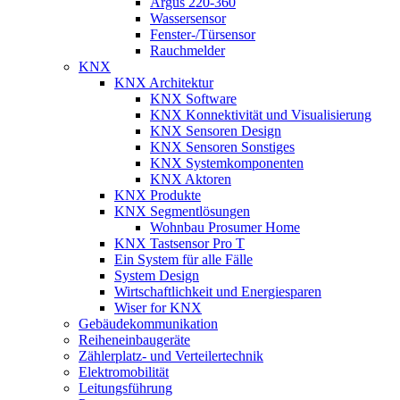
Argus 220-360
Wassersensor
Fenster-/Türsensor
Rauchmelder
KNX
KNX Architektur
KNX Software
KNX Konnektivität und Visualisierung
KNX Sensoren Design
KNX Sensoren Sonstiges
KNX Systemkomponenten
KNX Aktoren
KNX Produkte
KNX Segmentlösungen
Wohnbau Prosumer Home
KNX Tastsensor Pro T
Ein System für alle Fälle
System Design
Wirtschaftlichkeit und Energiesparen
Wiser for KNX
Gebäudekommunikation
Reiheneinbaugeräte
Zählerplatz- und Verteilertechnik
Elektromobilität
Leitungsführung