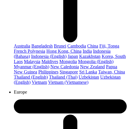
Australia
Bangladesh
Brunei
Cambodia
China
Fiji, Tonga
French Polynesia
Hong Kong, China
India
Indonesia
(Bahasa)
Indonesia (English)
Japan
Kazakhstan
Korea, South
Laos
Malaysia
Maldives
Mongolia
Mongolia (English)
Myanmar (English)
New Caledonia
New Zealand
Papua
New Guinea
Philippines
Singapore
Sri Lanka
Taiwan, China
Thailand (English)
Thailand (Thai)
Uzbekistan
Uzbekistan
(English)
Vietnam
Vietnam (Vietnamese)
Europe