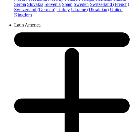
Serbia
Slovakia
Slovenia
Spain
Sweden
Switzerland (French)
Switzerland (German)
Turkey
Ukraine (Ukrainian)
United
Kingdom
Latin America