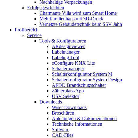
Nachhaltige Verpackungen
Erfolgsgeschichten
Charmante Villa wird zum Smart Home
Mehrfamilienhaus mit 3D-Druck
Vernetzte Gebäudetechnik beim SSV Jahn
Profibereich
Service
Tools & Konfiguratoren
ARdesignviewer
Labelmanager
Labeling Tool
eConfigure KNX Lite
Schaltermanager
Schalterkonfigurator System M
Schalterkonfigurator System Design
AFDD Brandschutzschalter
Zählerplatz-App
USV-Selektor
Downloads
Wiser Downloads
Broschüren
Anleitungen & Dokumentationen
Technische Informationen
Software
CAD-Files