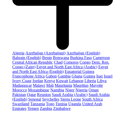
Algeria
Azerbaijan (Azerbaijani)
Azerbaijan (English)
Bahrain (English)
Benin
Botswana
Burkina Faso
Cameroon
Central African Republic
Chad
Comoros
Congo
Dem. Rep.
Congo (Zaire)
Egypt and North East Africa (Arabic)
Egypt
and North East Africa (English)
Equatorial Guinea
Francophone Africa
Gabon
Gambia
Ghana
Guinea
Iraq
Israel
Ivory Coast
Jordan
Kenya
Kuwait
Lebanon
Liberia
Libya
Madagascar
Malawi
Mali
Mauritania
Mauritius
Mayotte
Morocco
Mozambique
Namibia
Niger
Nigeria
Oman
Pakistan
Qatar
Reunion
Saudi Arabia (Arabic)
Saudi Arabia
(English)
Senegal
Seychelles
Sierra Leone
South Africa
Swaziland
Tanzania
Togo
Tunisia
Uganda
United Arab
Emirates
Yemen
Zambia
Zimbabwe