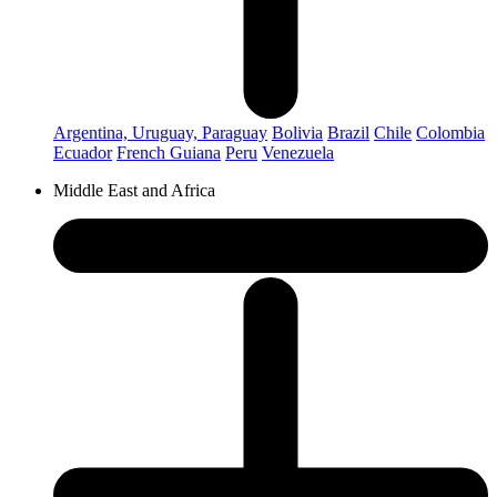
Argentina, Uruguay, Paraguay
Bolivia
Brazil
Chile
Colombia
Ecuador
French Guiana
Peru
Venezuela
Middle East and Africa