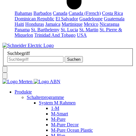
Bahamas
Barbados
Canada
Canada (French)
Costa Rica
Dominican Republic
El Salvador
Guadeloupe
Guatemala
Haiti
Honduras
Jamaica
Martinique
Mexico
Nicaragua
Panama
St. Barthelemy
St. Lucia
St. Martin
St. Pierre &
Miquelon
Trinidad And Tobago
USA
Suchbegriff
Produkte
Schalterprogramme
System M Rahmen
1-M
M-Smart
M-Pure
M-Pure Decor
M-Pure Ocean Plastic
M-Plan