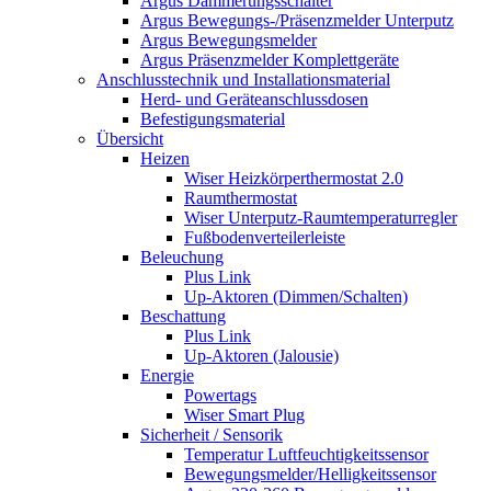
Argus Dämmerungsschalter
Argus Bewegungs-/Präsenzmelder Unterputz
Argus Bewegungsmelder
Argus Präsenzmelder Komplettgeräte
Anschlusstechnik und Installationsmaterial
Herd- und Geräteanschlussdosen
Befestigungsmaterial
Übersicht
Heizen
Wiser Heizkörperthermostat 2.0
Raumthermostat
Wiser Unterputz-Raumtemperaturregler
Fußbodenverteilerleiste
Beleuchung
Plus Link
Up-Aktoren (Dimmen/Schalten)
Beschattung
Plus Link
Up-Aktoren (Jalousie)
Energie
Powertags
Wiser Smart Plug
Sicherheit / Sensorik
Temperatur Luftfeuchtigkeitssensor
Bewegungsmelder/Helligkeitssensor