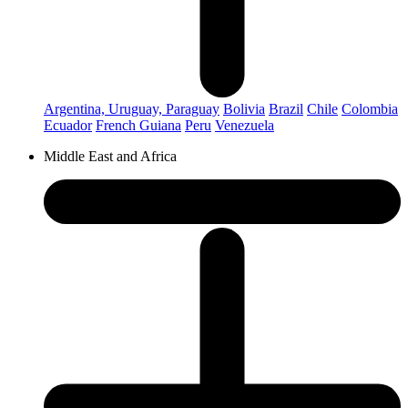
Argentina, Uruguay, Paraguay
Bolivia
Brazil
Chile
Colombia
Ecuador
French Guiana
Peru
Venezuela
Middle East and Africa