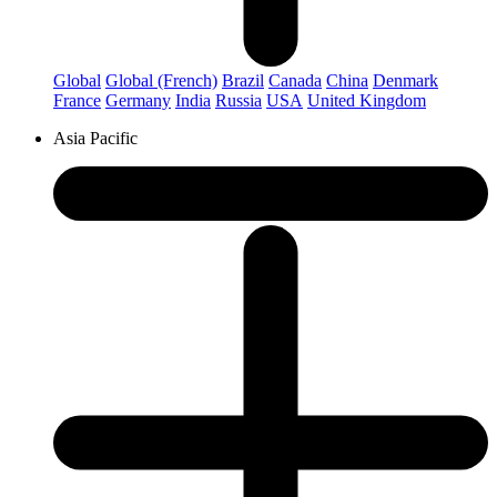
Global
Global (French)
Brazil
Canada
China
Denmark
France
Germany
India
Russia
USA
United Kingdom
Asia Pacific