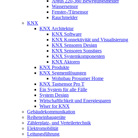
Argus 220-360 Bewegungsmelder
Wassersensor
Fenster-/Türsensor
Rauchmelder
KNX
KNX Architektur
KNX Software
KNX Konnektivität und Visualisierung
KNX Sensoren Design
KNX Sensoren Sonstiges
KNX Systemkomponenten
KNX Aktoren
KNX Produkte
KNX Segmentlösungen
Wohnbau Prosumer Home
KNX Tastsensor Pro T
Ein System für alle Fälle
System Design
Wirtschaftlichkeit und Energiesparen
Wiser for KNX
Gebäudekommunikation
Reiheneinbaugeräte
Zählerplatz- und Verteilertechnik
Elektromobilität
Leitungsführung