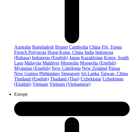
Australia
Bangladesh
Brunei
Cambodia
China
Fiji, Tonga
French Polynesia
Hong Kong, China
India
Indonesia
(Bahasa)
Indonesia (English)
Japan
Kazakhstan
Korea, South
Laos
Malaysia
Maldives
Mongolia
Mongolia (English)
Myanmar (English)
New Caledonia
New Zealand
Papua
New Guinea
Philippines
Singapore
Sri Lanka
Taiwan, China
Thailand (English)
Thailand (Thai)
Uzbekistan
Uzbekistan
(English)
Vietnam
Vietnam (Vietnamese)
Europe