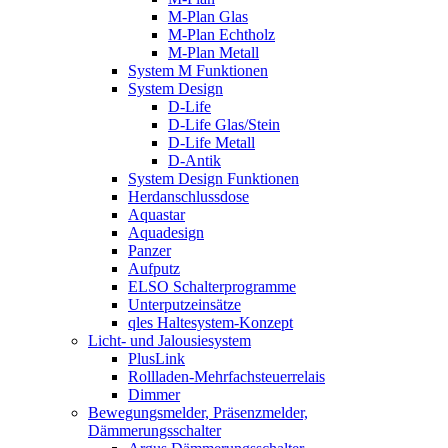
M-Plan Glas
M-Plan Echtholz
M-Plan Metall
System M Funktionen
System Design
D-Life
D-Life Glas/Stein
D-Life Metall
D-Antik
System Design Funktionen
Herdanschlussdose
Aquastar
Aquadesign
Panzer
Aufputz
ELSO Schalterprogramme
Unterputzeinsätze
qles Haltesystem-Konzept
Licht- und Jalousiesystem
PlusLink
Rollladen-Mehrfachsteuerrelais
Dimmer
Bewegungsmelder, Präsenzmelder,
Dämmerungsschalter