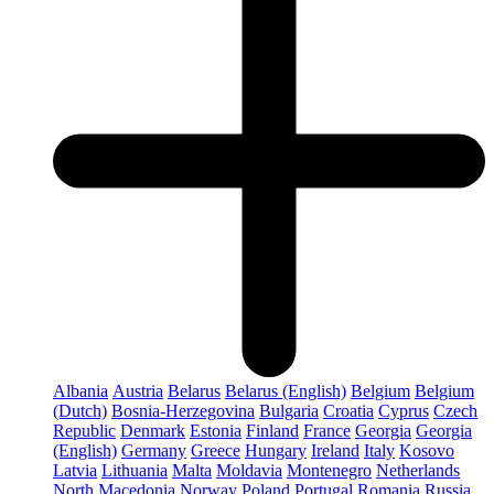
Albania
Austria
Belarus
Belarus (English)
Belgium
Belgium
(Dutch)
Bosnia-Herzegovina
Bulgaria
Croatia
Cyprus
Czech
Republic
Denmark
Estonia
Finland
France
Georgia
Georgia
(English)
Germany
Greece
Hungary
Ireland
Italy
Kosovo
Latvia
Lithuania
Malta
Moldavia
Montenegro
Netherlands
North Macedonia
Norway
Poland
Portugal
Romania
Russia