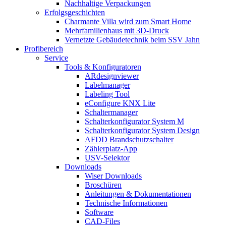
Nachhaltige Verpackungen
Erfolgsgeschichten
Charmante Villa wird zum Smart Home
Mehrfamilienhaus mit 3D-Druck
Vernetzte Gebäudetechnik beim SSV Jahn
Profibereich
Service
Tools & Konfiguratoren
ARdesignviewer
Labelmanager
Labeling Tool
eConfigure KNX Lite
Schaltermanager
Schalterkonfigurator System M
Schalterkonfigurator System Design
AFDD Brandschutzschalter
Zählerplatz-App
USV-Selektor
Downloads
Wiser Downloads
Broschüren
Anleitungen & Dokumentationen
Technische Informationen
Software
CAD-Files