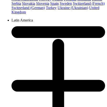
Serbia
Slovakia
Slovenia
Spain
Sweden
Switzerland (French)
Switzerland (German)
Turkey
Ukraine (Ukrainian)
United
Kingdom
Latin America