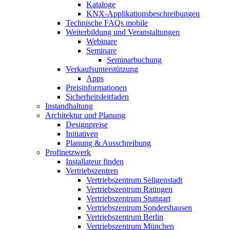
Kataloge
KNX-Applikationsbeschreibungen
Technische FAQs mobile
Weiterbildung und Veranstaltungen
Webinare
Seminare
Seminarbuchung
Verkaufsunterstützung
Apps
Preisinformationen
Sicherheitsleitfaden
Instandhaltung
Architektur und Planung
Designpreise
Initiativen
Planung & Ausschreibung
Profinetzwerk
Installateur finden
Vertriebszentren
Vertriebszentrum Seligenstadt
Vertriebszentrum Ratingen
Vertriebszentrum Stuttgart
Vertriebszentrum Sondershausen
Vertriebszentrum Berlin
Vertriebszentrum München