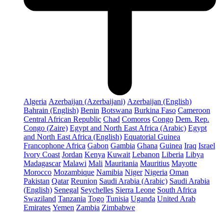
Algeria
Azerbaijan (Azerbaijani)
Azerbaijan (English)
Bahrain (English)
Benin
Botswana
Burkina Faso
Cameroon
Central African Republic
Chad
Comoros
Congo
Dem. Rep.
Congo (Zaire)
Egypt and North East Africa (Arabic)
Egypt
and North East Africa (English)
Equatorial Guinea
Francophone Africa
Gabon
Gambia
Ghana
Guinea
Iraq
Israel
Ivory Coast
Jordan
Kenya
Kuwait
Lebanon
Liberia
Libya
Madagascar
Malawi
Mali
Mauritania
Mauritius
Mayotte
Morocco
Mozambique
Namibia
Niger
Nigeria
Oman
Pakistan
Qatar
Reunion
Saudi Arabia (Arabic)
Saudi Arabia
(English)
Senegal
Seychelles
Sierra Leone
South Africa
Swaziland
Tanzania
Togo
Tunisia
Uganda
United Arab
Emirates
Yemen
Zambia
Zimbabwe