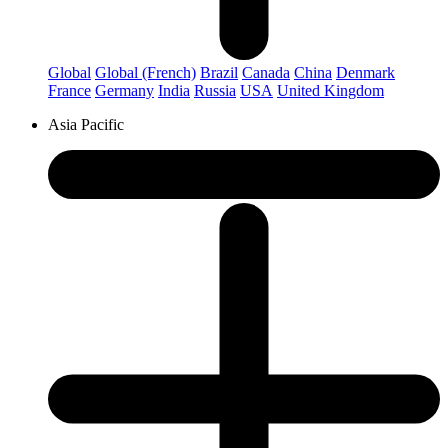
Global
Global (French)
Brazil
Canada
China
Denmark
France
Germany
India
Russia
USA
United Kingdom
Asia Pacific