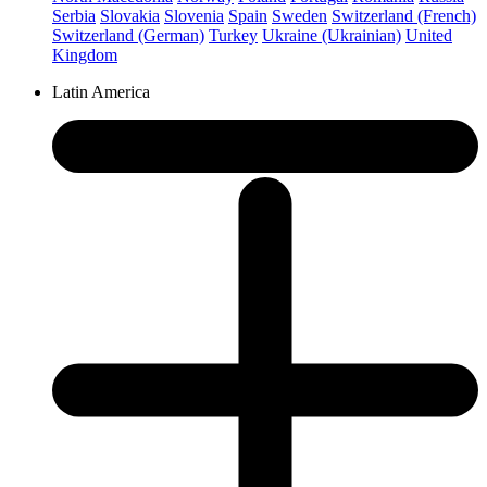
Serbia
Slovakia
Slovenia
Spain
Sweden
Switzerland (French)
Switzerland (German)
Turkey
Ukraine (Ukrainian)
United
Kingdom
Latin America