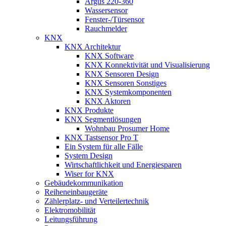
Argus 220-360
Wassersensor
Fenster-/Türsensor
Rauchmelder
KNX
KNX Architektur
KNX Software
KNX Konnektivität und Visualisierung
KNX Sensoren Design
KNX Sensoren Sonstiges
KNX Systemkomponenten
KNX Aktoren
KNX Produkte
KNX Segmentlösungen
Wohnbau Prosumer Home
KNX Tastsensor Pro T
Ein System für alle Fälle
System Design
Wirtschaftlichkeit und Energiesparen
Wiser for KNX
Gebäudekommunikation
Reiheneinbaugeräte
Zählerplatz- und Verteilertechnik
Elektromobilität
Leitungsführung