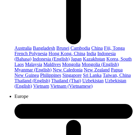
Australia
Bangladesh
Brunei
Cambodia
China
Fiji, Tonga
French Polynesia
Hong Kong, China
India
Indonesia
(Bahasa)
Indonesia (English)
Japan
Kazakhstan
Korea, South
Laos
Malaysia
Maldives
Mongolia
Mongolia (English)
Myanmar (English)
New Caledonia
New Zealand
Papua
New Guinea
Philippines
Singapore
Sri Lanka
Taiwan, China
Thailand (English)
Thailand (Thai)
Uzbekistan
Uzbekistan
(English)
Vietnam
Vietnam (Vietnamese)
Europe