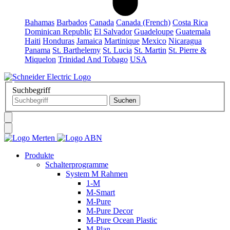
Bahamas
Barbados
Canada
Canada (French)
Costa Rica
Dominican Republic
El Salvador
Guadeloupe
Guatemala
Haiti
Honduras
Jamaica
Martinique
Mexico
Nicaragua
Panama
St. Barthelemy
St. Lucia
St. Martin
St. Pierre &
Miquelon
Trinidad And Tobago
USA
Suchbegriff
Produkte
Schalterprogramme
System M Rahmen
1-M
M-Smart
M-Pure
M-Pure Decor
M-Pure Ocean Plastic
M-Plan