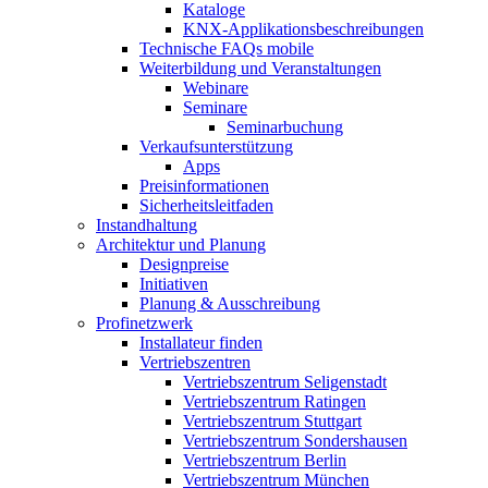
Kataloge
KNX-Applikationsbeschreibungen
Technische FAQs mobile
Weiterbildung und Veranstaltungen
Webinare
Seminare
Seminarbuchung
Verkaufsunterstützung
Apps
Preisinformationen
Sicherheitsleitfaden
Instandhaltung
Architektur und Planung
Designpreise
Initiativen
Planung & Ausschreibung
Profinetzwerk
Installateur finden
Vertriebszentren
Vertriebszentrum Seligenstadt
Vertriebszentrum Ratingen
Vertriebszentrum Stuttgart
Vertriebszentrum Sondershausen
Vertriebszentrum Berlin
Vertriebszentrum München