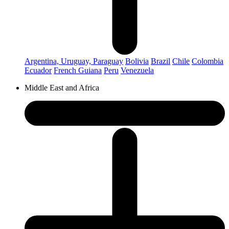
Argentina, Uruguay, Paraguay
Bolivia
Brazil
Chile
Colombia
Ecuador
French Guiana
Peru
Venezuela
Middle East and Africa