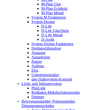
M-Plan Glas
M-Plan Echtholz
M-Plan Metall
System M Funktionen
System Design
D-Life
D-Life Glas/Stein
D-Life Metall
D-Antik
System Design Funktionen
Herdanschlussdose
Aquastar
Aquadesign
Panzer
Aufputz
Elso
Unterputzeinsätze
qles Haltesystem-Konzept
Licht- und Jalousiesystem
PlusLink
Rollladen-Mehrfachsteuerrelais
Dimmer
Bewegungsmelder, Präsenzmelder,
Dämmerungsschalter