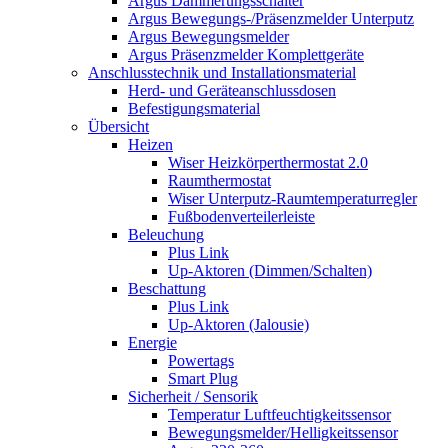
Argus Dämmerungsschalter
Argus Bewegungs-/Präsenzmelder Unterputz
Argus Bewegungsmelder
Argus Präsenzmelder Komplettgeräte
Anschlusstechnik und Installationsmaterial
Herd- und Geräteanschlussdosen
Befestigungsmaterial
Übersicht
Heizen
Wiser Heizkörperthermostat 2.0
Raumthermostat
Wiser Unterputz-Raumtemperaturregler
Fußbodenverteilerleiste
Beleuchung
Plus Link
Up-Aktoren (Dimmen/Schalten)
Beschattung
Plus Link
Up-Aktoren (Jalousie)
Energie
Powertags
Smart Plug
Sicherheit / Sensorik
Temperatur Luftfeuchtigkeitssensor
Bewegungsmelder/Helligkeitssensor