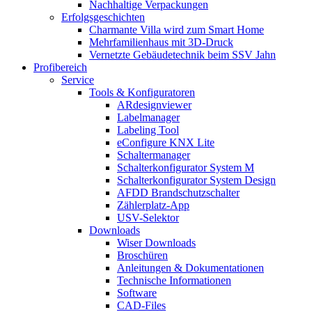
Nachhaltige Verpackungen
Erfolgsgeschichten
Charmante Villa wird zum Smart Home
Mehrfamilienhaus mit 3D-Druck
Vernetzte Gebäudetechnik beim SSV Jahn
Profibereich
Service
Tools & Konfiguratoren
ARdesignviewer
Labelmanager
Labeling Tool
eConfigure KNX Lite
Schaltermanager
Schalterkonfigurator System M
Schalterkonfigurator System Design
AFDD Brandschutzschalter
Zählerplatz-App
USV-Selektor
Downloads
Wiser Downloads
Broschüren
Anleitungen & Dokumentationen
Technische Informationen
Software
CAD-Files