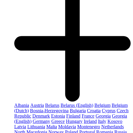
Albania
Austria
Belarus
Belarus (English)
Belgium
Belgium
(Dutch)
Bosnia-Herzegovina
Bulgaria
Croatia
Cyprus
Czech
Republic
Denmark
Estonia
Finland
France
Georgia
Georgia
(English)
Germany
Greece
Hungary
Ireland
Italy
Kosovo
Latvia
Lithuania
Malta
Moldavia
Montenegro
Netherlands
North Macedonia
Norway
Poland
Portugal
Romania
Russia