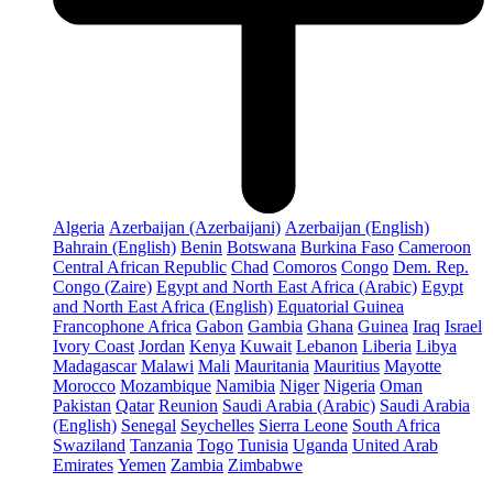
Algeria
Azerbaijan (Azerbaijani)
Azerbaijan (English)
Bahrain (English)
Benin
Botswana
Burkina Faso
Cameroon
Central African Republic
Chad
Comoros
Congo
Dem. Rep.
Congo (Zaire)
Egypt and North East Africa (Arabic)
Egypt
and North East Africa (English)
Equatorial Guinea
Francophone Africa
Gabon
Gambia
Ghana
Guinea
Iraq
Israel
Ivory Coast
Jordan
Kenya
Kuwait
Lebanon
Liberia
Libya
Madagascar
Malawi
Mali
Mauritania
Mauritius
Mayotte
Morocco
Mozambique
Namibia
Niger
Nigeria
Oman
Pakistan
Qatar
Reunion
Saudi Arabia (Arabic)
Saudi Arabia
(English)
Senegal
Seychelles
Sierra Leone
South Africa
Swaziland
Tanzania
Togo
Tunisia
Uganda
United Arab
Emirates
Yemen
Zambia
Zimbabwe