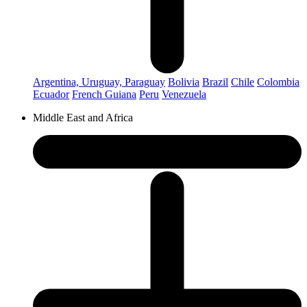
Argentina, Uruguay, Paraguay
Bolivia
Brazil
Chile
Colombia
Ecuador
French Guiana
Peru
Venezuela
Middle East and Africa