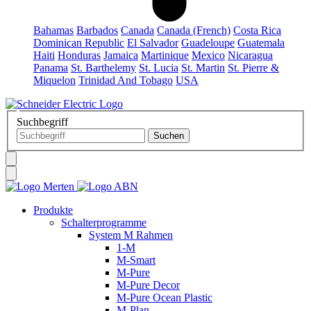
Bahamas
Barbados
Canada
Canada (French)
Costa Rica
Dominican Republic
El Salvador
Guadeloupe
Guatemala
Haiti
Honduras
Jamaica
Martinique
Mexico
Nicaragua
Panama
St. Barthelemy
St. Lucia
St. Martin
St. Pierre &
Miquelon
Trinidad And Tobago
USA
Suchbegriff
Produkte
Schalterprogramme
System M Rahmen
1-M
M-Smart
M-Pure
M-Pure Decor
M-Pure Ocean Plastic
M-Plan