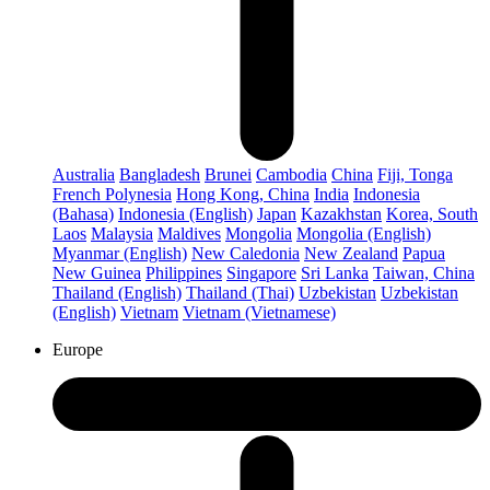
Australia
Bangladesh
Brunei
Cambodia
China
Fiji, Tonga
French Polynesia
Hong Kong, China
India
Indonesia
(Bahasa)
Indonesia (English)
Japan
Kazakhstan
Korea, South
Laos
Malaysia
Maldives
Mongolia
Mongolia (English)
Myanmar (English)
New Caledonia
New Zealand
Papua
New Guinea
Philippines
Singapore
Sri Lanka
Taiwan, China
Thailand (English)
Thailand (Thai)
Uzbekistan
Uzbekistan
(English)
Vietnam
Vietnam (Vietnamese)
Europe