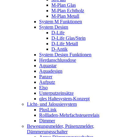
M-Plan Glas
M-Plan Echtholz
M-Plan Metall
System M Funktionen
System Design
D-Life
D-Life Glas/Stein
D-Life Metall
D-Antik
System Design Funktionen
Herdanschlussdose
Aquastar
Aquadesign
Panzer
Aufputz
Elso
Unterputzeinsätze
qles Haltesystem-Konzept
Licht- und Jalousiesystem
PlusLink
Rollladen-Mehrfachsteuerrelais
Dimmer
Bewegungsmelder, Präsenzmelder,
Dämmerungsschalter