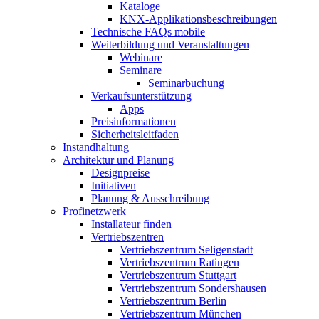
Kataloge
KNX-Applikationsbeschreibungen
Technische FAQs mobile
Weiterbildung und Veranstaltungen
Webinare
Seminare
Seminarbuchung
Verkaufsunterstützung
Apps
Preisinformationen
Sicherheitsleitfaden
Instandhaltung
Architektur und Planung
Designpreise
Initiativen
Planung & Ausschreibung
Profinetzwerk
Installateur finden
Vertriebszentren
Vertriebszentrum Seligenstadt
Vertriebszentrum Ratingen
Vertriebszentrum Stuttgart
Vertriebszentrum Sondershausen
Vertriebszentrum Berlin
Vertriebszentrum München