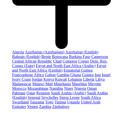
Algeria
Azerbaijan (Azerbaijani)
Azerbaijan (English)
Bahrain (English)
Benin
Botswana
Burkina Faso
Cameroon
Central African Republic
Chad
Comoros
Congo
Dem. Rep.
Congo (Zaire)
Egypt and North East Africa (Arabic)
Egypt
and North East Africa (English)
Equatorial Guinea
Francophone Africa
Gabon
Gambia
Ghana
Guinea
Iraq
Israel
Ivory Coast
Jordan
Kenya
Kuwait
Lebanon
Liberia
Libya
Madagascar
Malawi
Mali
Mauritania
Mauritius
Mayotte
Morocco
Mozambique
Namibia
Niger
Nigeria
Oman
Pakistan
Qatar
Reunion
Saudi Arabia (Arabic)
Saudi Arabia
(English)
Senegal
Seychelles
Sierra Leone
South Africa
Swaziland
Tanzania
Togo
Tunisia
Uganda
United Arab
Emirates
Yemen
Zambia
Zimbabwe