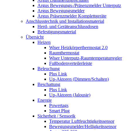
Argus Dämmerungsschalter
Argus Bewegungs-/Präsenzmelder Unterputz
Argus Bewegungsmelder
Argus Präsenzmelder Komplettgeräte
Anschlusstechnik und Installationsmaterial
Herd- und Geräteanschlussdosen
Befestigungsmaterial
Übersicht
Heizen
Wiser Heizkörperthermostat 2.0
Raumthermostat
Wiser Unterputz-Raumtemperaturregler
Fußbodenverteilerleiste
Beleuchung
Plus Link
Up-Aktoren (Dimmen/Schalten)
Beschattung
Plus Link
Up-Aktoren (Jalousie)
Energie
Powertags
Smart Plug
Sicherheit / Sensorik
Temperatur Luftfeuchtigkeitssensor
Bewegungsmelder/Helligkeitssensor