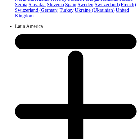
Serbia
Slovakia
Slovenia
Spain
Sweden
Switzerland (French)
Switzerland (German)
Turkey
Ukraine (Ukrainian)
United
Kingdom
Latin America