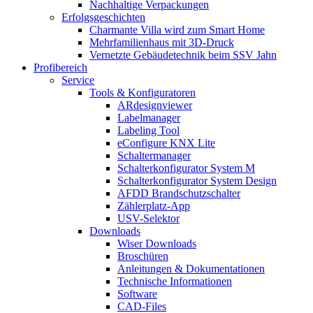
Nachhaltige Verpackungen
Erfolgsgeschichten
Charmante Villa wird zum Smart Home
Mehrfamilienhaus mit 3D-Druck
Vernetzte Gebäudetechnik beim SSV Jahn
Profibereich
Service
Tools & Konfiguratoren
ARdesignviewer
Labelmanager
Labeling Tool
eConfigure KNX Lite
Schaltermanager
Schalterkonfigurator System M
Schalterkonfigurator System Design
AFDD Brandschutzschalter
Zählerplatz-App
USV-Selektor
Downloads
Wiser Downloads
Broschüren
Anleitungen & Dokumentationen
Technische Informationen
Software
CAD-Files