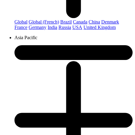
Global
Global (French)
Brazil
Canada
China
Denmark
France
Germany
India
Russia
USA
United Kingdom
Asia Pacific