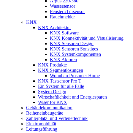
Argus 220-360
Wassersensor
Fenster-/Türsensor
Rauchmelder
KNX
KNX Architektur
KNX Software
KNX Konnektivität und Visualisierung
KNX Sensoren Design
KNX Sensoren Sonstiges
KNX Systemkomponenten
KNX Aktoren
KNX Produkte
KNX Segmentlösungen
Wohnbau Prosumer Home
KNX Tastsensor Pro T
Ein System für alle Fälle
System Design
Wirtschaftlichkeit und Energiesparen
Wiser for KNX
Gebäudekommunikation
Reiheneinbaugeräte
Zählerplatz- und Verteilertechnik
Elektromobilität
Leitungsführung