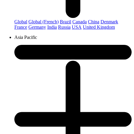
Global
Global (French)
Brazil
Canada
China
Denmark
France
Germany
India
Russia
USA
United Kingdom
Asia Pacific