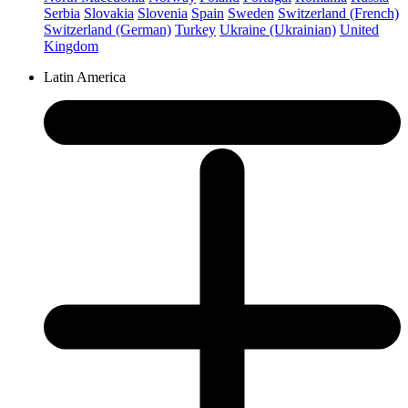
Serbia
Slovakia
Slovenia
Spain
Sweden
Switzerland (French)
Switzerland (German)
Turkey
Ukraine (Ukrainian)
United
Kingdom
Latin America