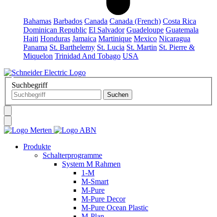
Bahamas
Barbados
Canada
Canada (French)
Costa Rica
Dominican Republic
El Salvador
Guadeloupe
Guatemala
Haiti
Honduras
Jamaica
Martinique
Mexico
Nicaragua
Panama
St. Barthelemy
St. Lucia
St. Martin
St. Pierre &
Miquelon
Trinidad And Tobago
USA
Suchbegriff
Produkte
Schalterprogramme
System M Rahmen
1-M
M-Smart
M-Pure
M-Pure Decor
M-Pure Ocean Plastic
M-Plan