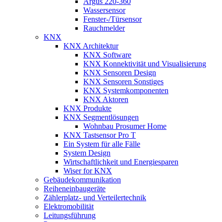
Argus 220-360
Wassersensor
Fenster-/Türsensor
Rauchmelder
KNX
KNX Architektur
KNX Software
KNX Konnektivität und Visualisierung
KNX Sensoren Design
KNX Sensoren Sonstiges
KNX Systemkomponenten
KNX Aktoren
KNX Produkte
KNX Segmentlösungen
Wohnbau Prosumer Home
KNX Tastsensor Pro T
Ein System für alle Fälle
System Design
Wirtschaftlichkeit und Energiesparen
Wiser for KNX
Gebäudekommunikation
Reiheneinbaugeräte
Zählerplatz- und Verteilertechnik
Elektromobilität
Leitungsführung