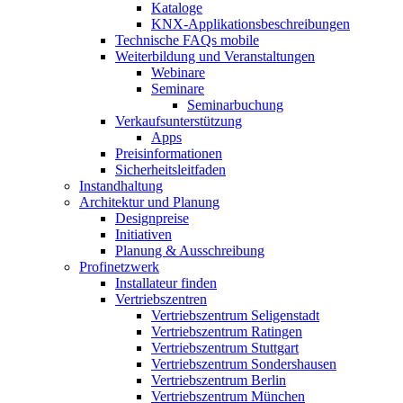
Kataloge
KNX-Applikationsbeschreibungen
Technische FAQs mobile
Weiterbildung und Veranstaltungen
Webinare
Seminare
Seminarbuchung
Verkaufsunterstützung
Apps
Preisinformationen
Sicherheitsleitfaden
Instandhaltung
Architektur und Planung
Designpreise
Initiativen
Planung & Ausschreibung
Profinetzwerk
Installateur finden
Vertriebszentren
Vertriebszentrum Seligenstadt
Vertriebszentrum Ratingen
Vertriebszentrum Stuttgart
Vertriebszentrum Sondershausen
Vertriebszentrum Berlin
Vertriebszentrum München