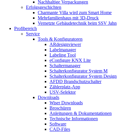
Nachhaltige Verpackungen
Erfolgsgeschichten
Charmante Villa wird zum Smart Home
Mehrfamilienhaus mit 3D-Druck
Vernetzte Gebäudetechnik beim SSV Jahn
Profibereich
Service
Tools & Konfiguratoren
ARdesignviewer
Labelmanager
Labeling Tool
eConfigure KNX Lite
Schaltermanager
Schalterkonfigurator System M
Schalterkonfigurator System Design
AFDD Brandschutzschalter
Zählerplatz-App
USV-Selektor
Downloads
Wiser Downloads
Broschüren
Anleitungen & Dokumentationen
Technische Informationen
Software
CAD-Files