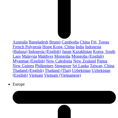
Australia
Bangladesh
Brunei
Cambodia
China
Fiji, Tonga
French Polynesia
Hong Kong, China
India
Indonesia
(Bahasa)
Indonesia (English)
Japan
Kazakhstan
Korea, South
Laos
Malaysia
Maldives
Mongolia
Mongolia (English)
Myanmar (English)
New Caledonia
New Zealand
Papua
New Guinea
Philippines
Singapore
Sri Lanka
Taiwan, China
Thailand (English)
Thailand (Thai)
Uzbekistan
Uzbekistan
(English)
Vietnam
Vietnam (Vietnamese)
Europe