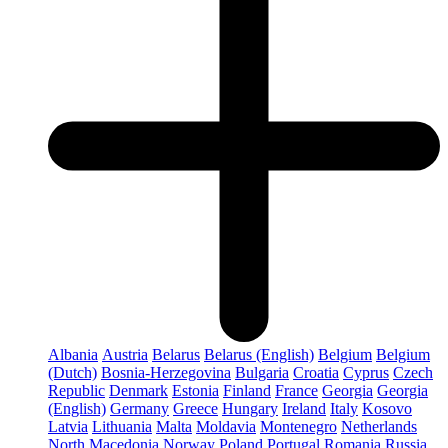
Albania
Austria
Belarus
Belarus (English)
Belgium
Belgium
(Dutch)
Bosnia-Herzegovina
Bulgaria
Croatia
Cyprus
Czech
Republic
Denmark
Estonia
Finland
France
Georgia
Georgia
(English)
Germany
Greece
Hungary
Ireland
Italy
Kosovo
Latvia
Lithuania
Malta
Moldavia
Montenegro
Netherlands
North Macedonia
Norway
Poland
Portugal
Romania
Russia