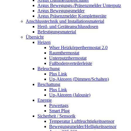
Argus Dämmerungsschalter
Argus Bewegungs-/Präsenzmelder Unterputz
Argus Bewegungsmelder
Argus Präsenzmelder Komplettgeräte
Anschlusstechnik und Installationsmaterial
Herd- und Geräteanschlussdosen
Befestigungsmaterial
Übersicht
Heizen
Wiser Heizkörperthermostat 2.0
Raumthermostat
Unterputzthermostat
Fußbodenverteilerleiste
Beleuchung
Plus Link
Up-Aktoren (Dimmen/Schalten)
Beschattung
Plus Link
Up-Aktoren (Jalousie)
Energie
Powertags
Smart Plug
Sicherheit / Sensorik
Temperatur Luftfeuchtigkeitssensor
Bewegungsmelder/Helligkeitssensor