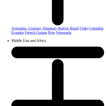
Argentina, Uruguay, Paraguay
Bolivia
Brazil
Chile
Colombia
Ecuador
French Guiana
Peru
Venezuela
Middle East and Africa