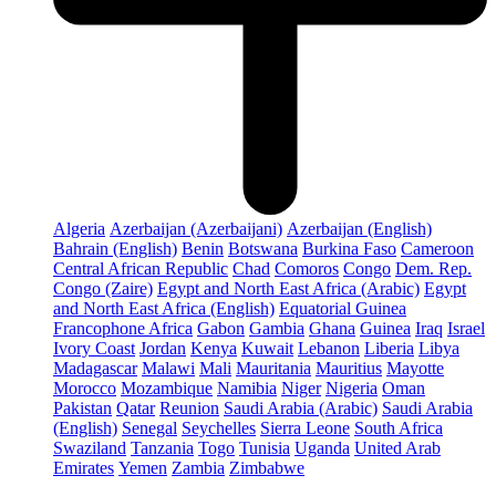
Algeria
Azerbaijan (Azerbaijani)
Azerbaijan (English)
Bahrain (English)
Benin
Botswana
Burkina Faso
Cameroon
Central African Republic
Chad
Comoros
Congo
Dem. Rep.
Congo (Zaire)
Egypt and North East Africa (Arabic)
Egypt
and North East Africa (English)
Equatorial Guinea
Francophone Africa
Gabon
Gambia
Ghana
Guinea
Iraq
Israel
Ivory Coast
Jordan
Kenya
Kuwait
Lebanon
Liberia
Libya
Madagascar
Malawi
Mali
Mauritania
Mauritius
Mayotte
Morocco
Mozambique
Namibia
Niger
Nigeria
Oman
Pakistan
Qatar
Reunion
Saudi Arabia (Arabic)
Saudi Arabia
(English)
Senegal
Seychelles
Sierra Leone
South Africa
Swaziland
Tanzania
Togo
Tunisia
Uganda
United Arab
Emirates
Yemen
Zambia
Zimbabwe