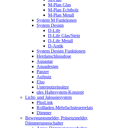
M-Plan Glas
M-Plan Echtholz
M-Plan Metall
System M Funktionen
System Design
D-Life
D-Life Glas/Stein
D-Life Metall
D-Antik
System Design Funktionen
Herdanschlussdose
Aquastar
Aquadesign
Panzer
Aufputz
Elso
Unterputzeinsätze
qles Haltesystem-Konzept
Licht- und Jalousiesystem
PlusLink
Rollladen-Mehrfachsteuerrelais
Dimmer
Bewegungsmelder, Präsenzmelder,
Dämmerungsschalter