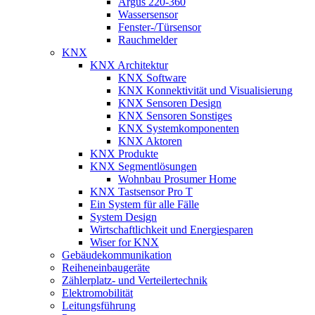
Argus 220-360
Wassersensor
Fenster-/Türsensor
Rauchmelder
KNX
KNX Architektur
KNX Software
KNX Konnektivität und Visualisierung
KNX Sensoren Design
KNX Sensoren Sonstiges
KNX Systemkomponenten
KNX Aktoren
KNX Produkte
KNX Segmentlösungen
Wohnbau Prosumer Home
KNX Tastsensor Pro T
Ein System für alle Fälle
System Design
Wirtschaftlichkeit und Energiesparen
Wiser for KNX
Gebäudekommunikation
Reiheneinbaugeräte
Zählerplatz- und Verteilertechnik
Elektromobilität
Leitungsführung