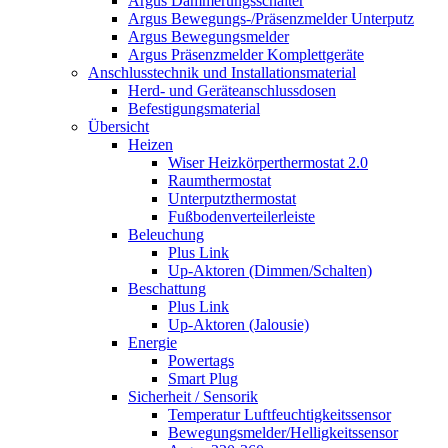
Argus Dämmerungsschalter
Argus Bewegungs-/Präsenzmelder Unterputz
Argus Bewegungsmelder
Argus Präsenzmelder Komplettgeräte
Anschlusstechnik und Installationsmaterial
Herd- und Geräteanschlussdosen
Befestigungsmaterial
Übersicht
Heizen
Wiser Heizkörperthermostat 2.0
Raumthermostat
Unterputzthermostat
Fußbodenverteilerleiste
Beleuchung
Plus Link
Up-Aktoren (Dimmen/Schalten)
Beschattung
Plus Link
Up-Aktoren (Jalousie)
Energie
Powertags
Smart Plug
Sicherheit / Sensorik
Temperatur Luftfeuchtigkeitssensor
Bewegungsmelder/Helligkeitssensor