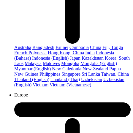
Australia
Bangladesh
Brunei
Cambodia
China
Fiji, Tonga
French Polynesia
Hong Kong, China
India
Indonesia
(Bahasa)
Indonesia (English)
Japan
Kazakhstan
Korea, South
Laos
Malaysia
Maldives
Mongolia
Mongolia (English)
Myanmar (English)
New Caledonia
New Zealand
Papua
New Guinea
Philippines
Singapore
Sri Lanka
Taiwan, China
Thailand (English)
Thailand (Thai)
Uzbekistan
Uzbekistan
(English)
Vietnam
Vietnam (Vietnamese)
Europe