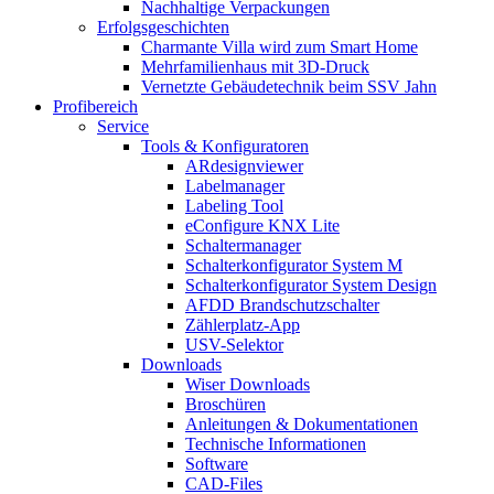
Nachhaltige Verpackungen
Erfolgsgeschichten
Charmante Villa wird zum Smart Home
Mehrfamilienhaus mit 3D-Druck
Vernetzte Gebäudetechnik beim SSV Jahn
Profibereich
Service
Tools & Konfiguratoren
ARdesignviewer
Labelmanager
Labeling Tool
eConfigure KNX Lite
Schaltermanager
Schalterkonfigurator System M
Schalterkonfigurator System Design
AFDD Brandschutzschalter
Zählerplatz-App
USV-Selektor
Downloads
Wiser Downloads
Broschüren
Anleitungen & Dokumentationen
Technische Informationen
Software
CAD-Files