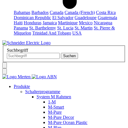
Bahamas
Barbados
Canada
Canada (French)
Costa Rica
Dominican Republic
El Salvador
Guadeloupe
Guatemala
Haiti
Honduras
Jamaica
Martinique
Mexico
Nicaragua
Panama
St. Barthelemy
St. Lucia
St. Martin
St. Pierre &
Miquelon
Trinidad And Tobago
USA
Suchbegriff
Produkte
Schalterprogramme
System M Rahmen
1-M
M-Smart
M-Pure
M-Pure Decor
M-Pure Ocean Plastic
M-Plan