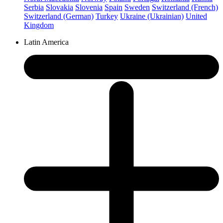
Serbia
Slovakia
Slovenia
Spain
Sweden
Switzerland (French)
Switzerland (German)
Turkey
Ukraine (Ukrainian)
United
Kingdom
Latin America