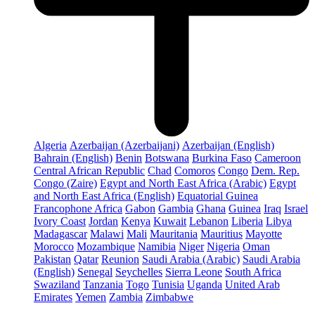
Algeria
Azerbaijan (Azerbaijani)
Azerbaijan (English)
Bahrain (English)
Benin
Botswana
Burkina Faso
Cameroon
Central African Republic
Chad
Comoros
Congo
Dem. Rep.
Congo (Zaire)
Egypt and North East Africa (Arabic)
Egypt
and North East Africa (English)
Equatorial Guinea
Francophone Africa
Gabon
Gambia
Ghana
Guinea
Iraq
Israel
Ivory Coast
Jordan
Kenya
Kuwait
Lebanon
Liberia
Libya
Madagascar
Malawi
Mali
Mauritania
Mauritius
Mayotte
Morocco
Mozambique
Namibia
Niger
Nigeria
Oman
Pakistan
Qatar
Reunion
Saudi Arabia (Arabic)
Saudi Arabia
(English)
Senegal
Seychelles
Sierra Leone
South Africa
Swaziland
Tanzania
Togo
Tunisia
Uganda
United Arab
Emirates
Yemen
Zambia
Zimbabwe