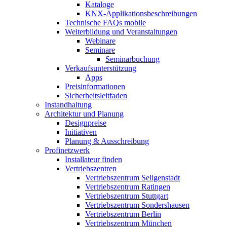
Kataloge
KNX-Applikationsbeschreibungen
Technische FAQs mobile
Weiterbildung und Veranstaltungen
Webinare
Seminare
Seminarbuchung
Verkaufsunterstützung
Apps
Preisinformationen
Sicherheitsleitfaden
Instandhaltung
Architektur und Planung
Designpreise
Initiativen
Planung & Ausschreibung
Profinetzwerk
Installateur finden
Vertriebszentren
Vertriebszentrum Seligenstadt
Vertriebszentrum Ratingen
Vertriebszentrum Stuttgart
Vertriebszentrum Sondershausen
Vertriebszentrum Berlin
Vertriebszentrum München