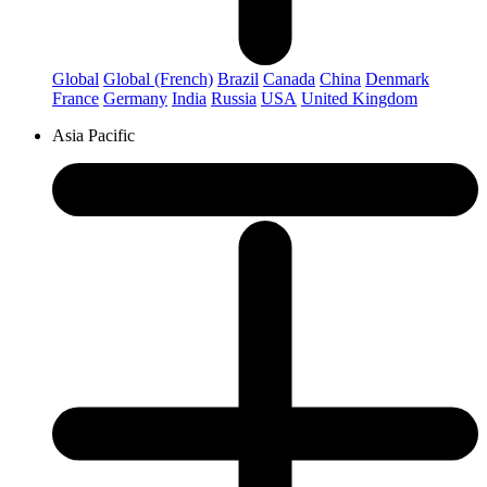
Global
Global (French)
Brazil
Canada
China
Denmark
France
Germany
India
Russia
USA
United Kingdom
Asia Pacific