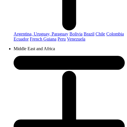
Argentina, Uruguay, Paraguay
Bolivia
Brazil
Chile
Colombia
Ecuador
French Guiana
Peru
Venezuela
Middle East and Africa