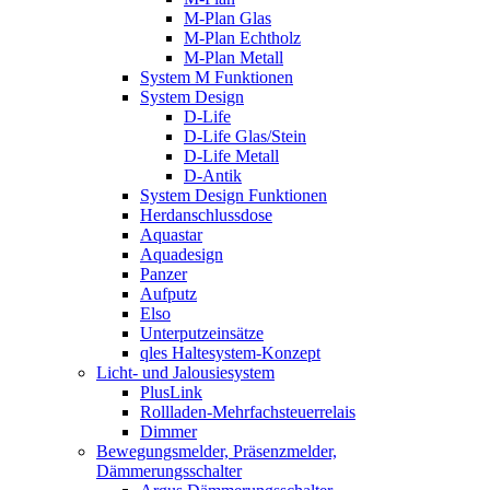
M-Plan Glas
M-Plan Echtholz
M-Plan Metall
System M Funktionen
System Design
D-Life
D-Life Glas/Stein
D-Life Metall
D-Antik
System Design Funktionen
Herdanschlussdose
Aquastar
Aquadesign
Panzer
Aufputz
Elso
Unterputzeinsätze
qles Haltesystem-Konzept
Licht- und Jalousiesystem
PlusLink
Rollladen-Mehrfachsteuerrelais
Dimmer
Bewegungsmelder, Präsenzmelder,
Dämmerungsschalter