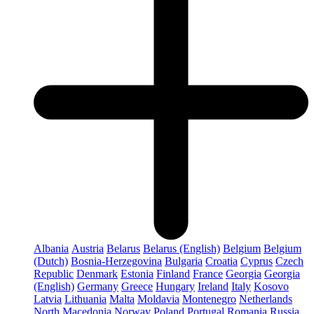
Albania
Austria
Belarus
Belarus (English)
Belgium
Belgium
(Dutch)
Bosnia-Herzegovina
Bulgaria
Croatia
Cyprus
Czech
Republic
Denmark
Estonia
Finland
France
Georgia
Georgia
(English)
Germany
Greece
Hungary
Ireland
Italy
Kosovo
Latvia
Lithuania
Malta
Moldavia
Montenegro
Netherlands
North Macedonia
Norway
Poland
Portugal
Romania
Russia