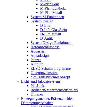
M-Plan Glas
M-Plan Echtholz
M-Plan Metall
System M Funktionen
System Design
D-Life
D-Life Glas/Stein
D-Life Metall
D-Antik
System Design Funktionen
Herdanschlussdose
Aquastar
Aquadesign
Panzer
Aufputz
ELSO Schalterprogramme
Unterputzeinsätze
qles Haltesystem-Konzept
Licht- und Jalousiesystem
PlusLink
Rollladen-Mehrfachsteuerrelais
Dimmer
Bewegungsmelder, Präsenzmelder,
Dämmerungsschalter