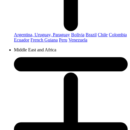
Argentina, Uruguay, Paraguay
Bolivia
Brazil
Chile
Colombia
Ecuador
French Guiana
Peru
Venezuela
Middle East and Africa