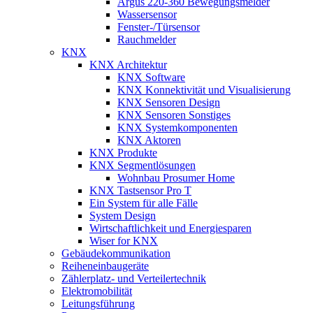
Argus 220-360 Bewegungsmelder
Wassersensor
Fenster-/Türsensor
Rauchmelder
KNX
KNX Architektur
KNX Software
KNX Konnektivität und Visualisierung
KNX Sensoren Design
KNX Sensoren Sonstiges
KNX Systemkomponenten
KNX Aktoren
KNX Produkte
KNX Segmentlösungen
Wohnbau Prosumer Home
KNX Tastsensor Pro T
Ein System für alle Fälle
System Design
Wirtschaftlichkeit und Energiesparen
Wiser for KNX
Gebäudekommunikation
Reiheneinbaugeräte
Zählerplatz- und Verteilertechnik
Elektromobilität
Leitungsführung