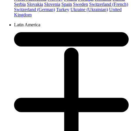
Serbia
Slovakia
Slovenia
Spain
Sweden
Switzerland (French)
Switzerland (German)
Turkey
Ukraine (Ukrainian)
United
Kingdom
Latin America