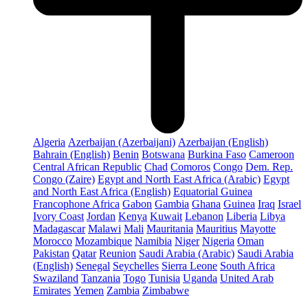
Algeria
Azerbaijan (Azerbaijani)
Azerbaijan (English)
Bahrain (English)
Benin
Botswana
Burkina Faso
Cameroon
Central African Republic
Chad
Comoros
Congo
Dem. Rep.
Congo (Zaire)
Egypt and North East Africa (Arabic)
Egypt
and North East Africa (English)
Equatorial Guinea
Francophone Africa
Gabon
Gambia
Ghana
Guinea
Iraq
Israel
Ivory Coast
Jordan
Kenya
Kuwait
Lebanon
Liberia
Libya
Madagascar
Malawi
Mali
Mauritania
Mauritius
Mayotte
Morocco
Mozambique
Namibia
Niger
Nigeria
Oman
Pakistan
Qatar
Reunion
Saudi Arabia (Arabic)
Saudi Arabia
(English)
Senegal
Seychelles
Sierra Leone
South Africa
Swaziland
Tanzania
Togo
Tunisia
Uganda
United Arab
Emirates
Yemen
Zambia
Zimbabwe