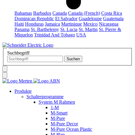
Bahamas
Barbados
Canada
Canada (French)
Costa Rica
Dominican Republic
El Salvador
Guadeloupe
Guatemala
Haiti
Honduras
Jamaica
Martinique
Mexico
Nicaragua
Panama
St. Barthelemy
St. Lucia
St. Martin
St. Pierre &
Miquelon
Trinidad And Tobago
USA
Suchbegriff
Produkte
Schalterprogramme
System M Rahmen
1-M
M-Smart
M-Pure
M-Pure Decor
M-Pure Ocean Plastic
M-Plan