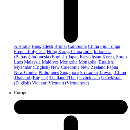
Australia
Bangladesh
Brunei
Cambodia
China
Fiji, Tonga
French Polynesia
Hong Kong, China
India
Indonesia
(Bahasa)
Indonesia (English)
Japan
Kazakhstan
Korea, South
Laos
Malaysia
Maldives
Mongolia
Mongolia (English)
Myanmar (English)
New Caledonia
New Zealand
Papua
New Guinea
Philippines
Singapore
Sri Lanka
Taiwan, China
Thailand (English)
Thailand (Thai)
Uzbekistan
Uzbekistan
(English)
Vietnam
Vietnam (Vietnamese)
Europe