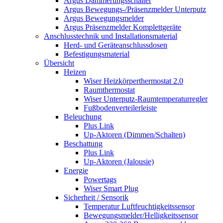
Argus Dämmerungsschalter
Argus Bewegungs-/Präsenzmelder Unterputz
Argus Bewegungsmelder
Argus Präsenzmelder Komplettgeräte
Anschlusstechnik und Installationsmaterial
Herd- und Geräteanschlussdosen
Befestigungsmaterial
Übersicht
Heizen
Wiser Heizkörperthermostat 2.0
Raumthermostat
Wiser Unterputz-Raumtemperaturregler
Fußbodenverteilerleiste
Beleuchung
Plus Link
Up-Aktoren (Dimmen/Schalten)
Beschattung
Plus Link
Up-Aktoren (Jalousie)
Energie
Powertags
Wiser Smart Plug
Sicherheit / Sensorik
Temperatur Luftfeuchtigkeitssensor
Bewegungsmelder/Helligkeitssensor