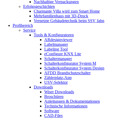
Nachhaltige Verpackungen
Erfolgsgeschichten
Charmante Villa wird zum Smart Home
Mehrfamilienhaus mit 3D-Druck
Vernetzte Gebäudetechnik beim SSV Jahn
Profibereich
Service
Tools & Konfiguratoren
ARdesignviewer
Labelmanager
Labeling Tool
eConfigure KNX Lite
Schaltermanager
Schalterkonfigurator System M
Schalterkonfigurator System Design
AFDD Brandschutzschalter
Zählerplatz-App
USV-Selektor
Downloads
Wiser Downloads
Broschüren
Anleitungen & Dokumentationen
Technische Informationen
Software
CAD-Files