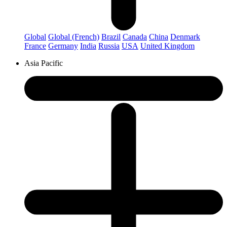
Global
Global (French)
Brazil
Canada
China
Denmark
France
Germany
India
Russia
USA
United Kingdom
Asia Pacific