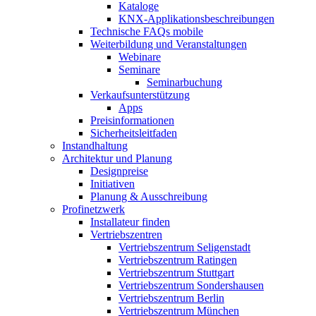
Kataloge
KNX-Applikationsbeschreibungen
Technische FAQs mobile
Weiterbildung und Veranstaltungen
Webinare
Seminare
Seminarbuchung
Verkaufsunterstützung
Apps
Preisinformationen
Sicherheitsleitfaden
Instandhaltung
Architektur und Planung
Designpreise
Initiativen
Planung & Ausschreibung
Profinetzwerk
Installateur finden
Vertriebszentren
Vertriebszentrum Seligenstadt
Vertriebszentrum Ratingen
Vertriebszentrum Stuttgart
Vertriebszentrum Sondershausen
Vertriebszentrum Berlin
Vertriebszentrum München