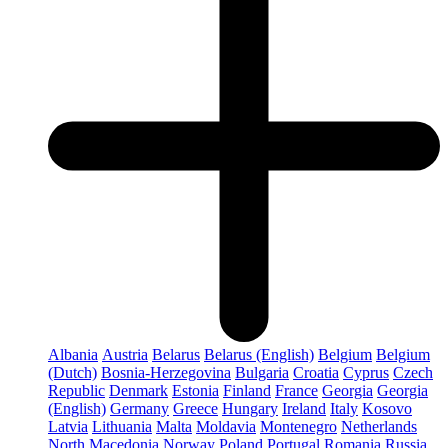
Albania
Austria
Belarus
Belarus (English)
Belgium
Belgium
(Dutch)
Bosnia-Herzegovina
Bulgaria
Croatia
Cyprus
Czech
Republic
Denmark
Estonia
Finland
France
Georgia
Georgia
(English)
Germany
Greece
Hungary
Ireland
Italy
Kosovo
Latvia
Lithuania
Malta
Moldavia
Montenegro
Netherlands
North Macedonia
Norway
Poland
Portugal
Romania
Russia