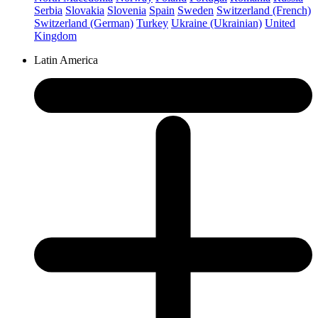
Serbia
Slovakia
Slovenia
Spain
Sweden
Switzerland (French)
Switzerland (German)
Turkey
Ukraine (Ukrainian)
United
Kingdom
Latin America