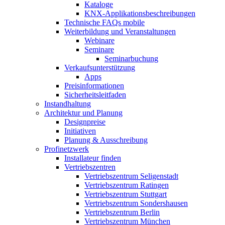
Kataloge
KNX-Applikationsbeschreibungen
Technische FAQs mobile
Weiterbildung und Veranstaltungen
Webinare
Seminare
Seminarbuchung
Verkaufsunterstützung
Apps
Preisinformationen
Sicherheitsleitfaden
Instandhaltung
Architektur und Planung
Designpreise
Initiativen
Planung & Ausschreibung
Profinetzwerk
Installateur finden
Vertriebszentren
Vertriebszentrum Seligenstadt
Vertriebszentrum Ratingen
Vertriebszentrum Stuttgart
Vertriebszentrum Sondershausen
Vertriebszentrum Berlin
Vertriebszentrum München