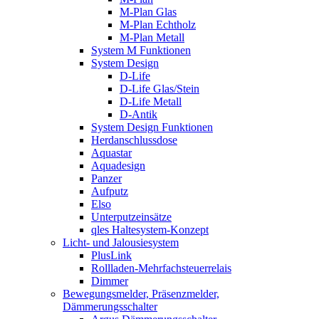
M-Plan Glas
M-Plan Echtholz
M-Plan Metall
System M Funktionen
System Design
D-Life
D-Life Glas/Stein
D-Life Metall
D-Antik
System Design Funktionen
Herdanschlussdose
Aquastar
Aquadesign
Panzer
Aufputz
Elso
Unterputzeinsätze
qles Haltesystem-Konzept
Licht- und Jalousiesystem
PlusLink
Rollladen-Mehrfachsteuerrelais
Dimmer
Bewegungsmelder, Präsenzmelder,
Dämmerungsschalter