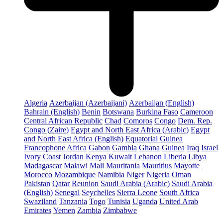
Algeria
Azerbaijan (Azerbaijani)
Azerbaijan (English)
Bahrain (English)
Benin
Botswana
Burkina Faso
Cameroon
Central African Republic
Chad
Comoros
Congo
Dem. Rep.
Congo (Zaire)
Egypt and North East Africa (Arabic)
Egypt
and North East Africa (English)
Equatorial Guinea
Francophone Africa
Gabon
Gambia
Ghana
Guinea
Iraq
Israel
Ivory Coast
Jordan
Kenya
Kuwait
Lebanon
Liberia
Libya
Madagascar
Malawi
Mali
Mauritania
Mauritius
Mayotte
Morocco
Mozambique
Namibia
Niger
Nigeria
Oman
Pakistan
Qatar
Reunion
Saudi Arabia (Arabic)
Saudi Arabia
(English)
Senegal
Seychelles
Sierra Leone
South Africa
Swaziland
Tanzania
Togo
Tunisia
Uganda
United Arab
Emirates
Yemen
Zambia
Zimbabwe