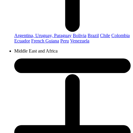
Argentina, Uruguay, Paraguay
Bolivia
Brazil
Chile
Colombia
Ecuador
French Guiana
Peru
Venezuela
Middle East and Africa