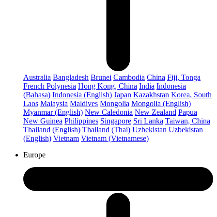
Australia
Bangladesh
Brunei
Cambodia
China
Fiji, Tonga
French Polynesia
Hong Kong, China
India
Indonesia
(Bahasa)
Indonesia (English)
Japan
Kazakhstan
Korea, South
Laos
Malaysia
Maldives
Mongolia
Mongolia (English)
Myanmar (English)
New Caledonia
New Zealand
Papua
New Guinea
Philippines
Singapore
Sri Lanka
Taiwan, China
Thailand (English)
Thailand (Thai)
Uzbekistan
Uzbekistan
(English)
Vietnam
Vietnam (Vietnamese)
Europe