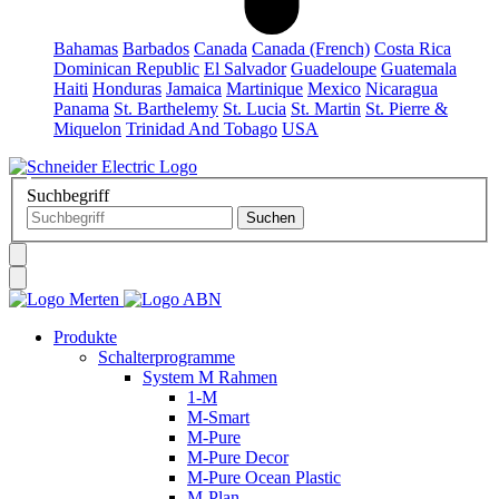
Bahamas
Barbados
Canada
Canada (French)
Costa Rica
Dominican Republic
El Salvador
Guadeloupe
Guatemala
Haiti
Honduras
Jamaica
Martinique
Mexico
Nicaragua
Panama
St. Barthelemy
St. Lucia
St. Martin
St. Pierre &
Miquelon
Trinidad And Tobago
USA
Suchbegriff
Produkte
Schalterprogramme
System M Rahmen
1-M
M-Smart
M-Pure
M-Pure Decor
M-Pure Ocean Plastic
M-Plan