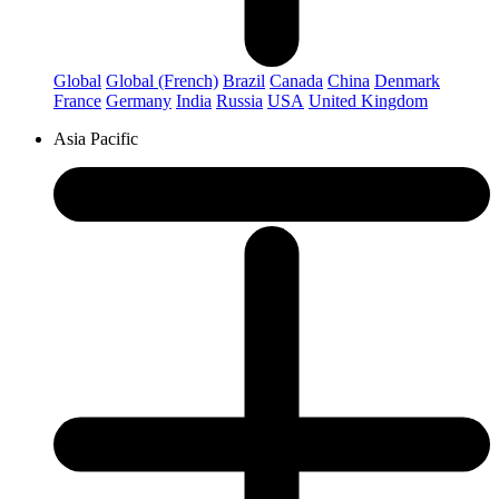
Global
Global (French)
Brazil
Canada
China
Denmark
France
Germany
India
Russia
USA
United Kingdom
Asia Pacific