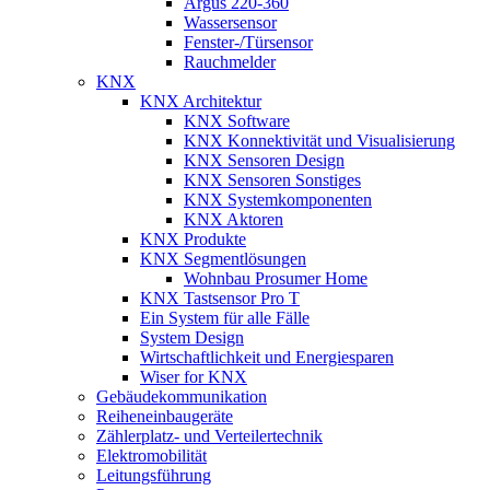
Argus 220-360
Wassersensor
Fenster-/Türsensor
Rauchmelder
KNX
KNX Architektur
KNX Software
KNX Konnektivität und Visualisierung
KNX Sensoren Design
KNX Sensoren Sonstiges
KNX Systemkomponenten
KNX Aktoren
KNX Produkte
KNX Segmentlösungen
Wohnbau Prosumer Home
KNX Tastsensor Pro T
Ein System für alle Fälle
System Design
Wirtschaftlichkeit und Energiesparen
Wiser for KNX
Gebäudekommunikation
Reiheneinbaugeräte
Zählerplatz- und Verteilertechnik
Elektromobilität
Leitungsführung