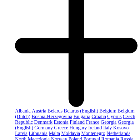
Albania
Austria
Belarus
Belarus (English)
Belgium
Belgium
(Dutch)
Bosnia-Herzegovina
Bulgaria
Croatia
Cyprus
Czech
Republic
Denmark
Estonia
Finland
France
Georgia
Georgia
(English)
Germany
Greece
Hungary
Ireland
Italy
Kosovo
Latvia
Lithuania
Malta
Moldavia
Montenegro
Netherlands
North Macedonia
Norway
Poland
Portugal
Romania
Russia