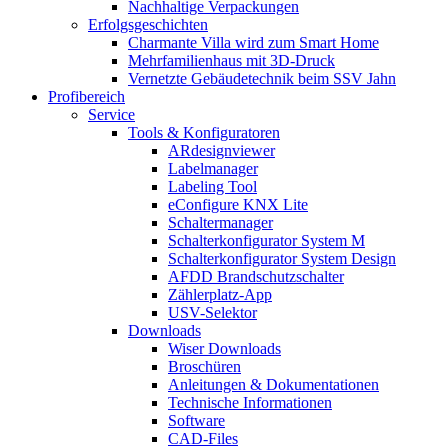
Nachhaltige Verpackungen
Erfolgsgeschichten
Charmante Villa wird zum Smart Home
Mehrfamilienhaus mit 3D-Druck
Vernetzte Gebäudetechnik beim SSV Jahn
Profibereich
Service
Tools & Konfiguratoren
ARdesignviewer
Labelmanager
Labeling Tool
eConfigure KNX Lite
Schaltermanager
Schalterkonfigurator System M
Schalterkonfigurator System Design
AFDD Brandschutzschalter
Zählerplatz-App
USV-Selektor
Downloads
Wiser Downloads
Broschüren
Anleitungen & Dokumentationen
Technische Informationen
Software
CAD-Files