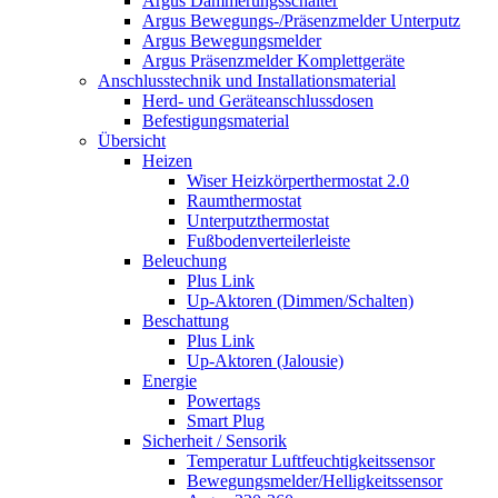
Argus Dämmerungsschalter
Argus Bewegungs-/Präsenzmelder Unterputz
Argus Bewegungsmelder
Argus Präsenzmelder Komplettgeräte
Anschlusstechnik und Installationsmaterial
Herd- und Geräteanschlussdosen
Befestigungsmaterial
Übersicht
Heizen
Wiser Heizkörperthermostat 2.0
Raumthermostat
Unterputzthermostat
Fußbodenverteilerleiste
Beleuchung
Plus Link
Up-Aktoren (Dimmen/Schalten)
Beschattung
Plus Link
Up-Aktoren (Jalousie)
Energie
Powertags
Smart Plug
Sicherheit / Sensorik
Temperatur Luftfeuchtigkeitssensor
Bewegungsmelder/Helligkeitssensor