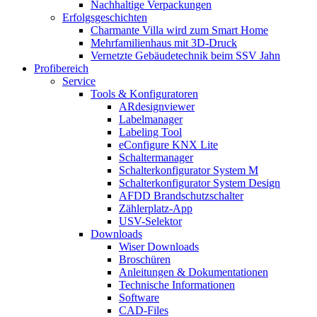
Nachhaltige Verpackungen
Erfolgsgeschichten
Charmante Villa wird zum Smart Home
Mehrfamilienhaus mit 3D-Druck
Vernetzte Gebäudetechnik beim SSV Jahn
Profibereich
Service
Tools & Konfiguratoren
ARdesignviewer
Labelmanager
Labeling Tool
eConfigure KNX Lite
Schaltermanager
Schalterkonfigurator System M
Schalterkonfigurator System Design
AFDD Brandschutzschalter
Zählerplatz-App
USV-Selektor
Downloads
Wiser Downloads
Broschüren
Anleitungen & Dokumentationen
Technische Informationen
Software
CAD-Files