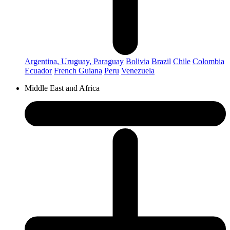
Argentina, Uruguay, Paraguay
Bolivia
Brazil
Chile
Colombia
Ecuador
French Guiana
Peru
Venezuela
Middle East and Africa