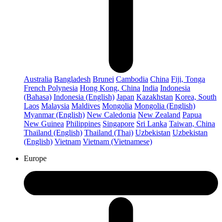
Australia
Bangladesh
Brunei
Cambodia
China
Fiji, Tonga
French Polynesia
Hong Kong, China
India
Indonesia
(Bahasa)
Indonesia (English)
Japan
Kazakhstan
Korea, South
Laos
Malaysia
Maldives
Mongolia
Mongolia (English)
Myanmar (English)
New Caledonia
New Zealand
Papua
New Guinea
Philippines
Singapore
Sri Lanka
Taiwan, China
Thailand (English)
Thailand (Thai)
Uzbekistan
Uzbekistan
(English)
Vietnam
Vietnam (Vietnamese)
Europe