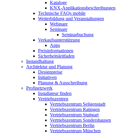
Kataloge
KNX-Applikationsbeschreibungen
Technische FAQs mobile
Weiterbildung und Veranstaltungen
Webinare
Seminare
Seminarbuchung
Verkaufsunterstützung
Apps
Preisinformationen
Sicherheitsleitfaden
Instandhaltung
Architektur und Planung
Designpreise
Initiativen
Planung & Ausschreibung
Profinetzwerk
Installateur finden
Vertriebszentren
Vertriebszentrum Seligenstadt
Vertriebszentrum Ratingen
Vertriebszentrum Stuttgart
Vertriebszentrum Sondershausen
Vertriebszentrum Berlin
Vertriebszentrum München