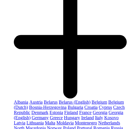
Albania
Austria
Belarus
Belarus (English)
Belgium
Belgium
(Dutch)
Bosnia-Herzegovina
Bulgaria
Croatia
Cyprus
Czech
Republic
Denmark
Estonia
Finland
France
Georgia
Georgia
(English)
Germany
Greece
Hungary
Ireland
Italy
Kosovo
Latvia
Lithuania
Malta
Moldavia
Montenegro
Netherlands
North Macedonia
Norway
Poland
Portugal
Romania
Russia