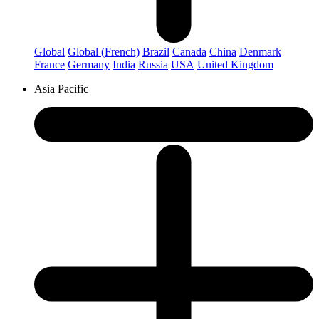
Global
Global (French)
Brazil
Canada
China
Denmark
France
Germany
India
Russia
USA
United Kingdom
Asia Pacific