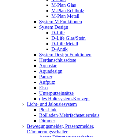
M-Plan Glas
M-Plan Echtholz
M-Plan Metall
System M Funktionen
System Design
D-Life
D-Life Glas/Stein
D-Life Metall
D-Antik
System Design Funktionen
Herdanschlussdose
Aquastar
Aquadesign
Panzer
Aufputz
Elso
Unterputzeinsätze
qles Haltesystem-Konzept
Licht- und Jalousiesystem
PlusLink
Rollladen-Mehrfachsteuerrelais
Dimmer
Bewegungsmelder, Präsenzmelder,
Dämmerungsschalter