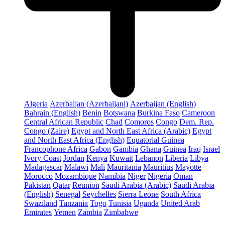
Algeria
Azerbaijan (Azerbaijani)
Azerbaijan (English)
Bahrain (English)
Benin
Botswana
Burkina Faso
Cameroon
Central African Republic
Chad
Comoros
Congo
Dem. Rep.
Congo (Zaire)
Egypt and North East Africa (Arabic)
Egypt
and North East Africa (English)
Equatorial Guinea
Francophone Africa
Gabon
Gambia
Ghana
Guinea
Iraq
Israel
Ivory Coast
Jordan
Kenya
Kuwait
Lebanon
Liberia
Libya
Madagascar
Malawi
Mali
Mauritania
Mauritius
Mayotte
Morocco
Mozambique
Namibia
Niger
Nigeria
Oman
Pakistan
Qatar
Reunion
Saudi Arabia (Arabic)
Saudi Arabia
(English)
Senegal
Seychelles
Sierra Leone
South Africa
Swaziland
Tanzania
Togo
Tunisia
Uganda
United Arab
Emirates
Yemen
Zambia
Zimbabwe