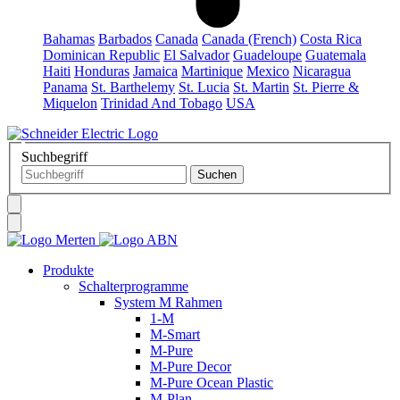
Bahamas
Barbados
Canada
Canada (French)
Costa Rica
Dominican Republic
El Salvador
Guadeloupe
Guatemala
Haiti
Honduras
Jamaica
Martinique
Mexico
Nicaragua
Panama
St. Barthelemy
St. Lucia
St. Martin
St. Pierre &
Miquelon
Trinidad And Tobago
USA
Suchbegriff
Produkte
Schalterprogramme
System M Rahmen
1-M
M-Smart
M-Pure
M-Pure Decor
M-Pure Ocean Plastic
M-Plan