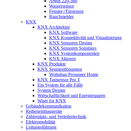
Argus 220-360
Wassersensor
Fenster-/Türsensor
Rauchmelder
KNX
KNX Architektur
KNX Software
KNX Konnektivität und Visualisierung
KNX Sensoren Design
KNX Sensoren Sonstiges
KNX Systemkomponenten
KNX Aktoren
KNX Produkte
KNX Segmentlösungen
Wohnbau Prosumer Home
KNX Tastsensor Pro T
Ein System für alle Fälle
System Design
Wirtschaftlichkeit und Energiesparen
Wiser for KNX
Gebäudekommunikation
Reiheneinbaugeräte
Zählerplatz- und Verteilertechnik
Elektromobilität
Leitungsführung