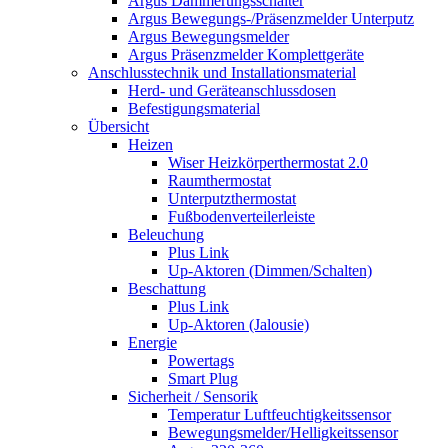
Argus Dämmerungsschalter
Argus Bewegungs-/Präsenzmelder Unterputz
Argus Bewegungsmelder
Argus Präsenzmelder Komplettgeräte
Anschlusstechnik und Installationsmaterial
Herd- und Geräteanschlussdosen
Befestigungsmaterial
Übersicht
Heizen
Wiser Heizkörperthermostat 2.0
Raumthermostat
Unterputzthermostat
Fußbodenverteilerleiste
Beleuchung
Plus Link
Up-Aktoren (Dimmen/Schalten)
Beschattung
Plus Link
Up-Aktoren (Jalousie)
Energie
Powertags
Smart Plug
Sicherheit / Sensorik
Temperatur Luftfeuchtigkeitssensor
Bewegungsmelder/Helligkeitssensor