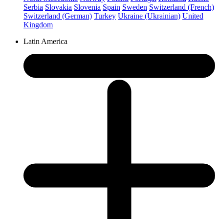
Serbia
Slovakia
Slovenia
Spain
Sweden
Switzerland (French)
Switzerland (German)
Turkey
Ukraine (Ukrainian)
United
Kingdom
Latin America