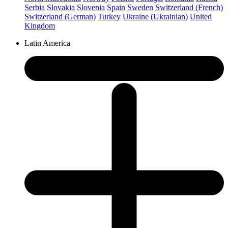
Serbia
Slovakia
Slovenia
Spain
Sweden
Switzerland (French)
Switzerland (German)
Turkey
Ukraine (Ukrainian)
United
Kingdom
Latin America