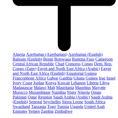
Algeria
Azerbaijan (Azerbaijani)
Azerbaijan (English)
Bahrain (English)
Benin
Botswana
Burkina Faso
Cameroon
Central African Republic
Chad
Comoros
Congo
Dem. Rep.
Congo (Zaire)
Egypt and North East Africa (Arabic)
Egypt
and North East Africa (English)
Equatorial Guinea
Francophone Africa
Gabon
Gambia
Ghana
Guinea
Iraq
Israel
Ivory Coast
Jordan
Kenya
Kuwait
Lebanon
Liberia
Libya
Madagascar
Malawi
Mali
Mauritania
Mauritius
Mayotte
Morocco
Mozambique
Namibia
Niger
Nigeria
Oman
Pakistan
Qatar
Reunion
Saudi Arabia (Arabic)
Saudi Arabia
(English)
Senegal
Seychelles
Sierra Leone
South Africa
Swaziland
Tanzania
Togo
Tunisia
Uganda
United Arab
Emirates
Yemen
Zambia
Zimbabwe