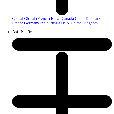
Global
Global (French)
Brazil
Canada
China
Denmark
France
Germany
India
Russia
USA
United Kingdom
Asia Pacific