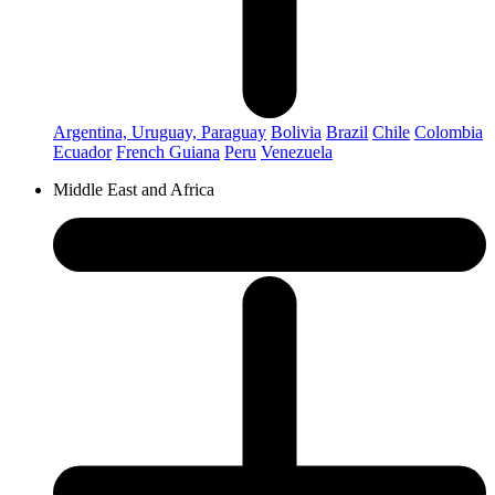
Argentina, Uruguay, Paraguay
Bolivia
Brazil
Chile
Colombia
Ecuador
French Guiana
Peru
Venezuela
Middle East and Africa