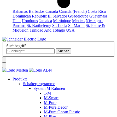
Bahamas
Barbados
Canada
Canada (French)
Costa Rica
Dominican Republic
El Salvador
Guadeloupe
Guatemala
Haiti
Honduras
Jamaica
Martinique
Mexico
Nicaragua
Panama
St. Barthelemy
St. Lucia
St. Martin
St. Pierre &
Miquelon
Trinidad And Tobago
USA
Suchbegriff
Produkte
Schalterprogramme
System M Rahmen
1-M
M-Smart
M-Pure
M-Pure Decor
M-Pure Ocean Plastic
M-Plan