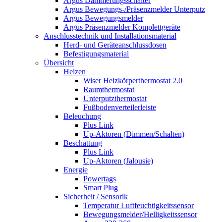
Argus Dämmerungsschalter
Argus Bewegungs-/Präsenzmelder Unterputz
Argus Bewegungsmelder
Argus Präsenzmelder Komplettgeräte
Anschlusstechnik und Installationsmaterial
Herd- und Geräteanschlussdosen
Befestigungsmaterial
Übersicht
Heizen
Wiser Heizkörperthermostat 2.0
Raumthermostat
Unterputzthermostat
Fußbodenverteilerleiste
Beleuchung
Plus Link
Up-Aktoren (Dimmen/Schalten)
Beschattung
Plus Link
Up-Aktoren (Jalousie)
Energie
Powertags
Smart Plug
Sicherheit / Sensorik
Temperatur Luftfeuchtigkeitssensor
Bewegungsmelder/Helligkeitssensor