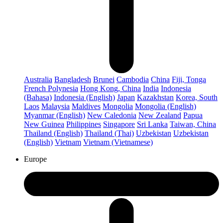
Australia
Bangladesh
Brunei
Cambodia
China
Fiji, Tonga
French Polynesia
Hong Kong, China
India
Indonesia
(Bahasa)
Indonesia (English)
Japan
Kazakhstan
Korea, South
Laos
Malaysia
Maldives
Mongolia
Mongolia (English)
Myanmar (English)
New Caledonia
New Zealand
Papua
New Guinea
Philippines
Singapore
Sri Lanka
Taiwan, China
Thailand (English)
Thailand (Thai)
Uzbekistan
Uzbekistan
(English)
Vietnam
Vietnam (Vietnamese)
Europe