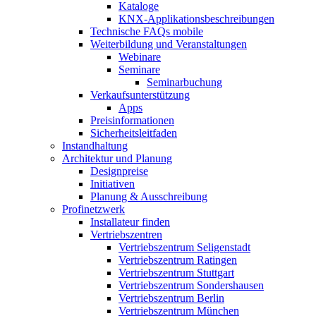
Kataloge
KNX-Applikationsbeschreibungen
Technische FAQs mobile
Weiterbildung und Veranstaltungen
Webinare
Seminare
Seminarbuchung
Verkaufsunterstützung
Apps
Preisinformationen
Sicherheitsleitfaden
Instandhaltung
Architektur und Planung
Designpreise
Initiativen
Planung & Ausschreibung
Profinetzwerk
Installateur finden
Vertriebszentren
Vertriebszentrum Seligenstadt
Vertriebszentrum Ratingen
Vertriebszentrum Stuttgart
Vertriebszentrum Sondershausen
Vertriebszentrum Berlin
Vertriebszentrum München