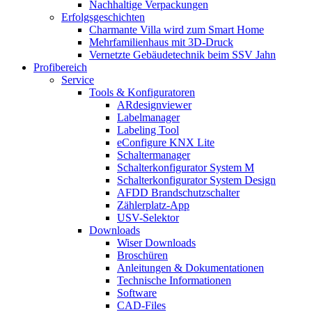
Nachhaltige Verpackungen
Erfolgsgeschichten
Charmante Villa wird zum Smart Home
Mehrfamilienhaus mit 3D-Druck
Vernetzte Gebäudetechnik beim SSV Jahn
Profibereich
Service
Tools & Konfiguratoren
ARdesignviewer
Labelmanager
Labeling Tool
eConfigure KNX Lite
Schaltermanager
Schalterkonfigurator System M
Schalterkonfigurator System Design
AFDD Brandschutzschalter
Zählerplatz-App
USV-Selektor
Downloads
Wiser Downloads
Broschüren
Anleitungen & Dokumentationen
Technische Informationen
Software
CAD-Files