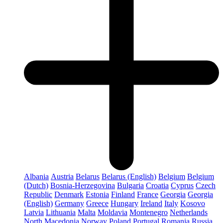
Albania
Austria
Belarus
Belarus (English)
Belgium
Belgium
(Dutch)
Bosnia-Herzegovina
Bulgaria
Croatia
Cyprus
Czech
Republic
Denmark
Estonia
Finland
France
Georgia
Georgia
(English)
Germany
Greece
Hungary
Ireland
Italy
Kosovo
Latvia
Lithuania
Malta
Moldavia
Montenegro
Netherlands
North Macedonia
Norway
Poland
Portugal
Romania
Russia