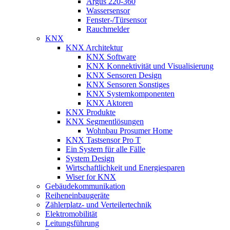
Argus 220-360
Wassersensor
Fenster-/Türsensor
Rauchmelder
KNX
KNX Architektur
KNX Software
KNX Konnektivität und Visualisierung
KNX Sensoren Design
KNX Sensoren Sonstiges
KNX Systemkomponenten
KNX Aktoren
KNX Produkte
KNX Segmentlösungen
Wohnbau Prosumer Home
KNX Tastsensor Pro T
Ein System für alle Fälle
System Design
Wirtschaftlichkeit und Energiesparen
Wiser for KNX
Gebäudekommunikation
Reiheneinbaugeräte
Zählerplatz- und Verteilertechnik
Elektromobilität
Leitungsführung