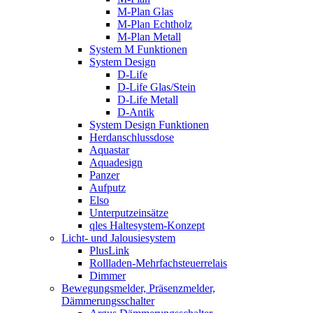
M-Plan Glas
M-Plan Echtholz
M-Plan Metall
System M Funktionen
System Design
D-Life
D-Life Glas/Stein
D-Life Metall
D-Antik
System Design Funktionen
Herdanschlussdose
Aquastar
Aquadesign
Panzer
Aufputz
Elso
Unterputzeinsätze
qles Haltesystem-Konzept
Licht- und Jalousiesystem
PlusLink
Rollladen-Mehrfachsteuerrelais
Dimmer
Bewegungsmelder, Präsenzmelder,
Dämmerungsschalter