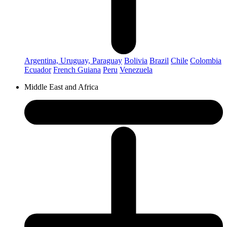
Argentina, Uruguay, Paraguay
Bolivia
Brazil
Chile
Colombia
Ecuador
French Guiana
Peru
Venezuela
Middle East and Africa