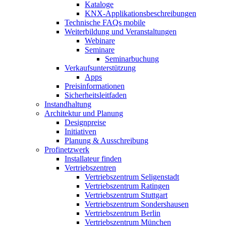
Kataloge
KNX-Applikationsbeschreibungen
Technische FAQs mobile
Weiterbildung und Veranstaltungen
Webinare
Seminare
Seminarbuchung
Verkaufsunterstützung
Apps
Preisinformationen
Sicherheitsleitfaden
Instandhaltung
Architektur und Planung
Designpreise
Initiativen
Planung & Ausschreibung
Profinetzwerk
Installateur finden
Vertriebszentren
Vertriebszentrum Seligenstadt
Vertriebszentrum Ratingen
Vertriebszentrum Stuttgart
Vertriebszentrum Sondershausen
Vertriebszentrum Berlin
Vertriebszentrum München