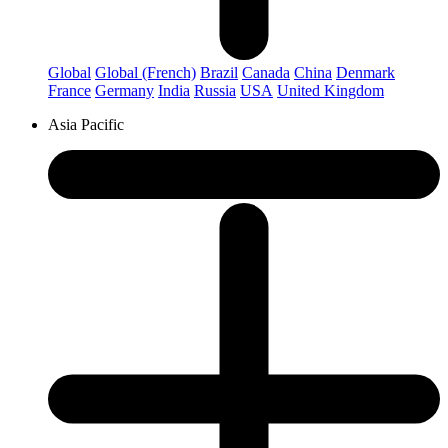
Global
Global (French)
Brazil
Canada
China
Denmark
France
Germany
India
Russia
USA
United Kingdom
Asia Pacific