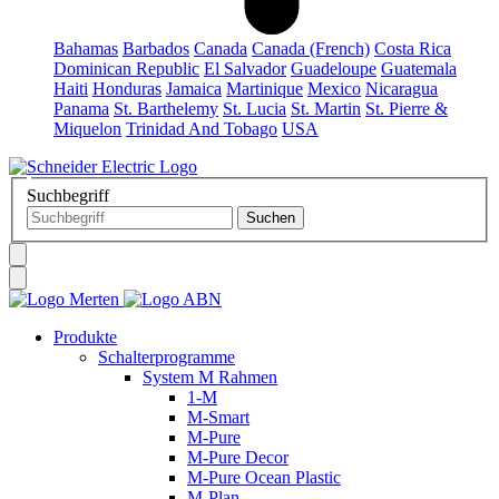
Bahamas
Barbados
Canada
Canada (French)
Costa Rica
Dominican Republic
El Salvador
Guadeloupe
Guatemala
Haiti
Honduras
Jamaica
Martinique
Mexico
Nicaragua
Panama
St. Barthelemy
St. Lucia
St. Martin
St. Pierre &
Miquelon
Trinidad And Tobago
USA
Suchbegriff
Produkte
Schalterprogramme
System M Rahmen
1-M
M-Smart
M-Pure
M-Pure Decor
M-Pure Ocean Plastic
M-Plan