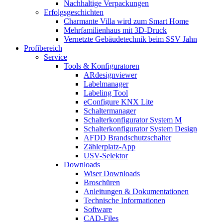
Nachhaltige Verpackungen
Erfolgsgeschichten
Charmante Villa wird zum Smart Home
Mehrfamilienhaus mit 3D-Druck
Vernetzte Gebäudetechnik beim SSV Jahn
Profibereich
Service
Tools & Konfiguratoren
ARdesignviewer
Labelmanager
Labeling Tool
eConfigure KNX Lite
Schaltermanager
Schalterkonfigurator System M
Schalterkonfigurator System Design
AFDD Brandschutzschalter
Zählerplatz-App
USV-Selektor
Downloads
Wiser Downloads
Broschüren
Anleitungen & Dokumentationen
Technische Informationen
Software
CAD-Files