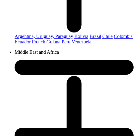
Argentina, Uruguay, Paraguay
Bolivia
Brazil
Chile
Colombia
Ecuador
French Guiana
Peru
Venezuela
Middle East and Africa