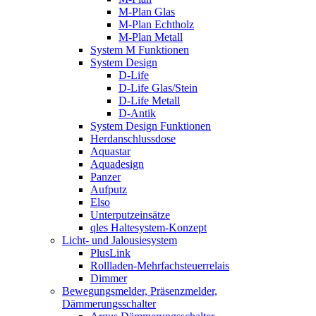
M-Plan Glas
M-Plan Echtholz
M-Plan Metall
System M Funktionen
System Design
D-Life
D-Life Glas/Stein
D-Life Metall
D-Antik
System Design Funktionen
Herdanschlussdose
Aquastar
Aquadesign
Panzer
Aufputz
Elso
Unterputzeinsätze
qles Haltesystem-Konzept
Licht- und Jalousiesystem
PlusLink
Rollladen-Mehrfachsteuerrelais
Dimmer
Bewegungsmelder, Präsenzmelder,
Dämmerungsschalter