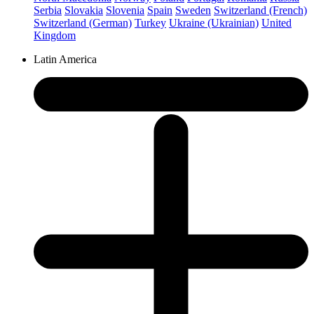
Serbia
Slovakia
Slovenia
Spain
Sweden
Switzerland (French)
Switzerland (German)
Turkey
Ukraine (Ukrainian)
United
Kingdom
Latin America