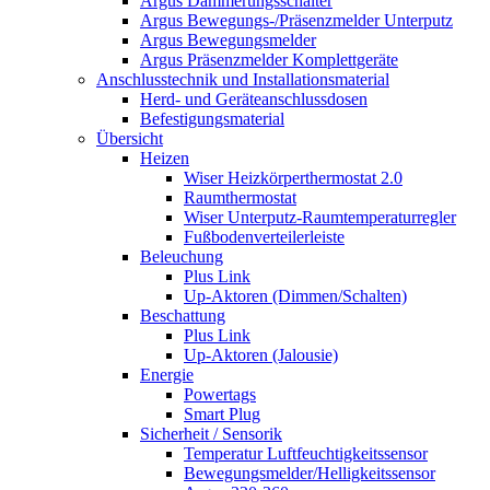
Argus Dämmerungsschalter
Argus Bewegungs-/Präsenzmelder Unterputz
Argus Bewegungsmelder
Argus Präsenzmelder Komplettgeräte
Anschlusstechnik und Installationsmaterial
Herd- und Geräteanschlussdosen
Befestigungsmaterial
Übersicht
Heizen
Wiser Heizkörperthermostat 2.0
Raumthermostat
Wiser Unterputz-Raumtemperaturregler
Fußbodenverteilerleiste
Beleuchung
Plus Link
Up-Aktoren (Dimmen/Schalten)
Beschattung
Plus Link
Up-Aktoren (Jalousie)
Energie
Powertags
Smart Plug
Sicherheit / Sensorik
Temperatur Luftfeuchtigkeitssensor
Bewegungsmelder/Helligkeitssensor