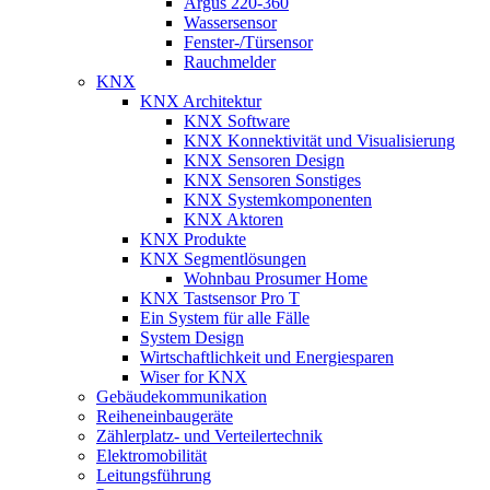
Argus 220-360
Wassersensor
Fenster-/Türsensor
Rauchmelder
KNX
KNX Architektur
KNX Software
KNX Konnektivität und Visualisierung
KNX Sensoren Design
KNX Sensoren Sonstiges
KNX Systemkomponenten
KNX Aktoren
KNX Produkte
KNX Segmentlösungen
Wohnbau Prosumer Home
KNX Tastsensor Pro T
Ein System für alle Fälle
System Design
Wirtschaftlichkeit und Energiesparen
Wiser for KNX
Gebäudekommunikation
Reiheneinbaugeräte
Zählerplatz- und Verteilertechnik
Elektromobilität
Leitungsführung