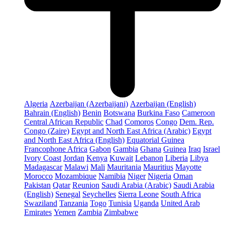
Algeria
Azerbaijan (Azerbaijani)
Azerbaijan (English)
Bahrain (English)
Benin
Botswana
Burkina Faso
Cameroon
Central African Republic
Chad
Comoros
Congo
Dem. Rep.
Congo (Zaire)
Egypt and North East Africa (Arabic)
Egypt
and North East Africa (English)
Equatorial Guinea
Francophone Africa
Gabon
Gambia
Ghana
Guinea
Iraq
Israel
Ivory Coast
Jordan
Kenya
Kuwait
Lebanon
Liberia
Libya
Madagascar
Malawi
Mali
Mauritania
Mauritius
Mayotte
Morocco
Mozambique
Namibia
Niger
Nigeria
Oman
Pakistan
Qatar
Reunion
Saudi Arabia (Arabic)
Saudi Arabia
(English)
Senegal
Seychelles
Sierra Leone
South Africa
Swaziland
Tanzania
Togo
Tunisia
Uganda
United Arab
Emirates
Yemen
Zambia
Zimbabwe