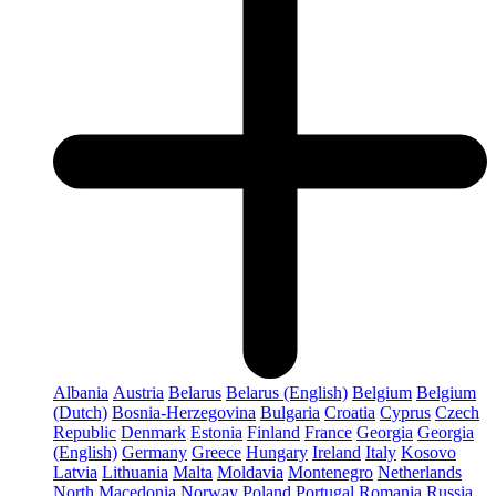
Albania
Austria
Belarus
Belarus (English)
Belgium
Belgium
(Dutch)
Bosnia-Herzegovina
Bulgaria
Croatia
Cyprus
Czech
Republic
Denmark
Estonia
Finland
France
Georgia
Georgia
(English)
Germany
Greece
Hungary
Ireland
Italy
Kosovo
Latvia
Lithuania
Malta
Moldavia
Montenegro
Netherlands
North Macedonia
Norway
Poland
Portugal
Romania
Russia