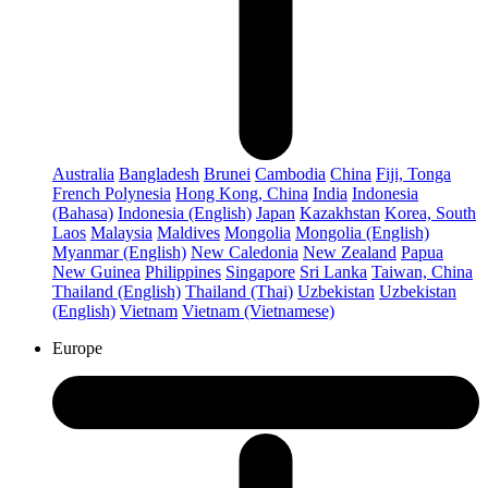
Australia
Bangladesh
Brunei
Cambodia
China
Fiji, Tonga
French Polynesia
Hong Kong, China
India
Indonesia
(Bahasa)
Indonesia (English)
Japan
Kazakhstan
Korea, South
Laos
Malaysia
Maldives
Mongolia
Mongolia (English)
Myanmar (English)
New Caledonia
New Zealand
Papua
New Guinea
Philippines
Singapore
Sri Lanka
Taiwan, China
Thailand (English)
Thailand (Thai)
Uzbekistan
Uzbekistan
(English)
Vietnam
Vietnam (Vietnamese)
Europe