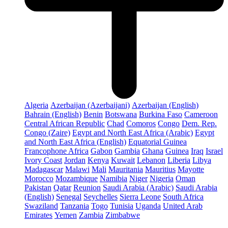
Algeria
Azerbaijan (Azerbaijani)
Azerbaijan (English)
Bahrain (English)
Benin
Botswana
Burkina Faso
Cameroon
Central African Republic
Chad
Comoros
Congo
Dem. Rep.
Congo (Zaire)
Egypt and North East Africa (Arabic)
Egypt
and North East Africa (English)
Equatorial Guinea
Francophone Africa
Gabon
Gambia
Ghana
Guinea
Iraq
Israel
Ivory Coast
Jordan
Kenya
Kuwait
Lebanon
Liberia
Libya
Madagascar
Malawi
Mali
Mauritania
Mauritius
Mayotte
Morocco
Mozambique
Namibia
Niger
Nigeria
Oman
Pakistan
Qatar
Reunion
Saudi Arabia (Arabic)
Saudi Arabia
(English)
Senegal
Seychelles
Sierra Leone
South Africa
Swaziland
Tanzania
Togo
Tunisia
Uganda
United Arab
Emirates
Yemen
Zambia
Zimbabwe