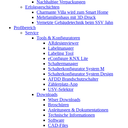
Nachhaltige Verpackungen
Erfolgsgeschichten
Charmante Villa wird zum Smart Home
Mehrfamilienhaus mit 3D-Druck
Vernetzte Gebäudetechnik beim SSV Jahn
Profibereich
Service
Tools & Konfiguratoren
ARdesignviewer
Labelmanager
Labeling Tool
eConfigure KNX Lite
Schaltermanager
Schalterkonfigurator System M
Schalterkonfigurator System Design
AFDD Brandschutzschalter
Zählerplatz-App
USV-Selektor
Downloads
Wiser Downloads
Broschüren
Anleitungen & Dokumentationen
Technische Informationen
Software
CAD-Files