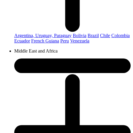
Argentina, Uruguay, Paraguay
Bolivia
Brazil
Chile
Colombia
Ecuador
French Guiana
Peru
Venezuela
Middle East and Africa