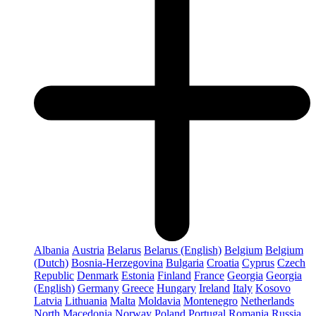
Albania
Austria
Belarus
Belarus (English)
Belgium
Belgium
(Dutch)
Bosnia-Herzegovina
Bulgaria
Croatia
Cyprus
Czech
Republic
Denmark
Estonia
Finland
France
Georgia
Georgia
(English)
Germany
Greece
Hungary
Ireland
Italy
Kosovo
Latvia
Lithuania
Malta
Moldavia
Montenegro
Netherlands
North Macedonia
Norway
Poland
Portugal
Romania
Russia