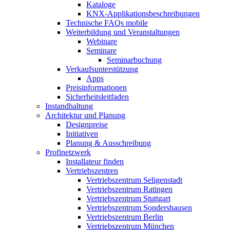
Kataloge
KNX-Applikationsbeschreibungen
Technische FAQs mobile
Weiterbildung und Veranstaltungen
Webinare
Seminare
Seminarbuchung
Verkaufsunterstützung
Apps
Preisinformationen
Sicherheitsleitfaden
Instandhaltung
Architektur und Planung
Designpreise
Initiativen
Planung & Ausschreibung
Profinetzwerk
Installateur finden
Vertriebszentren
Vertriebszentrum Seligenstadt
Vertriebszentrum Ratingen
Vertriebszentrum Stuttgart
Vertriebszentrum Sondershausen
Vertriebszentrum Berlin
Vertriebszentrum München