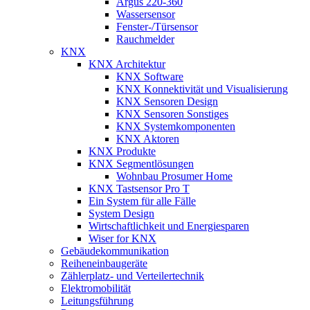
Argus 220-360
Wassersensor
Fenster-/Türsensor
Rauchmelder
KNX
KNX Architektur
KNX Software
KNX Konnektivität und Visualisierung
KNX Sensoren Design
KNX Sensoren Sonstiges
KNX Systemkomponenten
KNX Aktoren
KNX Produkte
KNX Segmentlösungen
Wohnbau Prosumer Home
KNX Tastsensor Pro T
Ein System für alle Fälle
System Design
Wirtschaftlichkeit und Energiesparen
Wiser for KNX
Gebäudekommunikation
Reiheneinbaugeräte
Zählerplatz- und Verteilertechnik
Elektromobilität
Leitungsführung