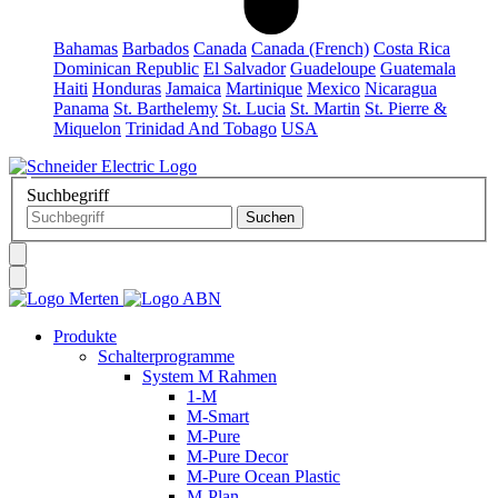
Bahamas
Barbados
Canada
Canada (French)
Costa Rica
Dominican Republic
El Salvador
Guadeloupe
Guatemala
Haiti
Honduras
Jamaica
Martinique
Mexico
Nicaragua
Panama
St. Barthelemy
St. Lucia
St. Martin
St. Pierre &
Miquelon
Trinidad And Tobago
USA
Suchbegriff
Produkte
Schalterprogramme
System M Rahmen
1-M
M-Smart
M-Pure
M-Pure Decor
M-Pure Ocean Plastic
M-Plan