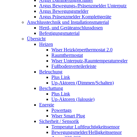
Argus Dämmerungsschalter
Argus Bewegungs-/Präsenzmelder Unterputz
Argus Bewegungsmelder
Argus Präsenzmelder Komplettgeräte
Anschlusstechnik und Installationsmaterial
Herd- und Geräteanschlussdosen
Befestigungsmaterial
Übersicht
Heizen
Wiser Heizkörperthermostat 2.0
Raumthermostat
Wiser Unterputz-Raumtemperaturregler
Fußbodenverteilerleiste
Beleuchung
Plus Link
Up-Aktoren (Dimmen/Schalten)
Beschattung
Plus Link
Up-Aktoren (Jalousie)
Energie
Powertags
Wiser Smart Plug
Sicherheit / Sensorik
Temperatur Luftfeuchtigkeitssensor
Bewegungsmelder/Helligkeitssensor