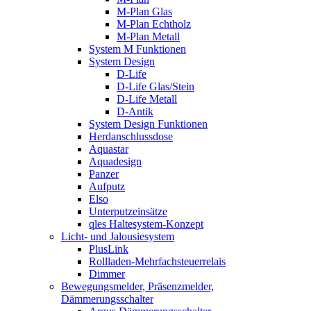
M-Plan Glas
M-Plan Echtholz
M-Plan Metall
System M Funktionen
System Design
D-Life
D-Life Glas/Stein
D-Life Metall
D-Antik
System Design Funktionen
Herdanschlussdose
Aquastar
Aquadesign
Panzer
Aufputz
Elso
Unterputzeinsätze
qles Haltesystem-Konzept
Licht- und Jalousiesystem
PlusLink
Rollladen-Mehrfachsteuerrelais
Dimmer
Bewegungsmelder, Präsenzmelder,
Dämmerungsschalter