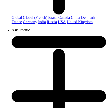
Global
Global (French)
Brazil
Canada
China
Denmark
France
Germany
India
Russia
USA
United Kingdom
Asia Pacific