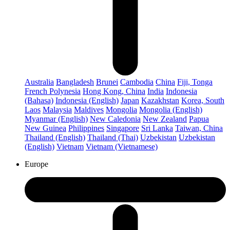
Australia
Bangladesh
Brunei
Cambodia
China
Fiji, Tonga
French Polynesia
Hong Kong, China
India
Indonesia
(Bahasa)
Indonesia (English)
Japan
Kazakhstan
Korea, South
Laos
Malaysia
Maldives
Mongolia
Mongolia (English)
Myanmar (English)
New Caledonia
New Zealand
Papua
New Guinea
Philippines
Singapore
Sri Lanka
Taiwan, China
Thailand (English)
Thailand (Thai)
Uzbekistan
Uzbekistan
(English)
Vietnam
Vietnam (Vietnamese)
Europe