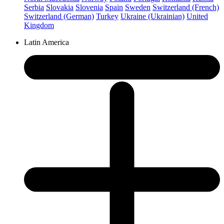
Serbia
Slovakia
Slovenia
Spain
Sweden
Switzerland (French)
Switzerland (German)
Turkey
Ukraine (Ukrainian)
United
Kingdom
Latin America