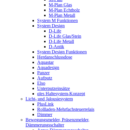
M-Plan Glas
M-Plan Echtholz
M-Plan Metall
System M Funktionen
System Design
D-Life
D-Life Glas/Stein
D-Life Metall
D-Antik
System Design Funktionen
Herdanschlussdose
Aquastar
Aquadesign
Panzer
Aufputz
Elso
Unterputzeinsätze
qles Haltesystem-Konzept
Licht- und Jalousiesystem
PlusLink
Rollladen-Mehrfachsteuerrelais
Dimmer
Bewegungsmelder, Präsenzmelder,
Dämmerungsschalter