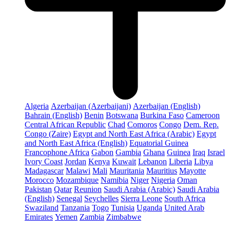
Algeria
Azerbaijan (Azerbaijani)
Azerbaijan (English)
Bahrain (English)
Benin
Botswana
Burkina Faso
Cameroon
Central African Republic
Chad
Comoros
Congo
Dem. Rep.
Congo (Zaire)
Egypt and North East Africa (Arabic)
Egypt
and North East Africa (English)
Equatorial Guinea
Francophone Africa
Gabon
Gambia
Ghana
Guinea
Iraq
Israel
Ivory Coast
Jordan
Kenya
Kuwait
Lebanon
Liberia
Libya
Madagascar
Malawi
Mali
Mauritania
Mauritius
Mayotte
Morocco
Mozambique
Namibia
Niger
Nigeria
Oman
Pakistan
Qatar
Reunion
Saudi Arabia (Arabic)
Saudi Arabia
(English)
Senegal
Seychelles
Sierra Leone
South Africa
Swaziland
Tanzania
Togo
Tunisia
Uganda
United Arab
Emirates
Yemen
Zambia
Zimbabwe