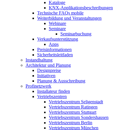
Kataloge
KNX-Applikationsbeschreibungen
Technische FAQs mobile
Weiterbildung und Veranstaltungen
Webinare
Seminare
Seminarbuchung
Verkaufsunterstützung
Apps
Preisinformationen
Sicherheitsleitfaden
Instandhaltung
Architektur und Planung
Designpreise
Initiativen
Planung & Ausschreibung
Profinetzwerk
Installateur finden
Vertriebszentren
Vertriebszentrum Seligenstadt
Vertriebszentrum Ratingen
Vertriebszentrum Stuttgart
Vertriebszentrum Sondershausen
Vertriebszentrum Berlin
Vertriebszentrum München