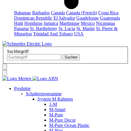
Bahamas
Barbados
Canada
Canada (French)
Costa Rica
Dominican Republic
El Salvador
Guadeloupe
Guatemala
Haiti
Honduras
Jamaica
Martinique
Mexico
Nicaragua
Panama
St. Barthelemy
St. Lucia
St. Martin
St. Pierre &
Miquelon
Trinidad And Tobago
USA
Suchbegriff
Produkte
Schalterprogramme
System M Rahmen
1-M
M-Smart
M-Pure
M-Pure Decor
M-Pure Ocean Plastic
M-Plan