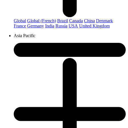
Global
Global (French)
Brazil
Canada
China
Denmark
France
Germany
India
Russia
USA
United Kingdom
Asia Pacific