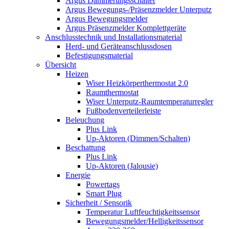
Argus Dämmerungsschalter
Argus Bewegungs-/Präsenzmelder Unterputz
Argus Bewegungsmelder
Argus Präsenzmelder Komplettgeräte
Anschlusstechnik und Installationsmaterial
Herd- und Geräteanschlussdosen
Befestigungsmaterial
Übersicht
Heizen
Wiser Heizkörperthermostat 2.0
Raumthermostat
Wiser Unterputz-Raumtemperaturregler
Fußbodenverteilerleiste
Beleuchung
Plus Link
Up-Aktoren (Dimmen/Schalten)
Beschattung
Plus Link
Up-Aktoren (Jalousie)
Energie
Powertags
Smart Plug
Sicherheit / Sensorik
Temperatur Luftfeuchtigkeitssensor
Bewegungsmelder/Helligkeitssensor