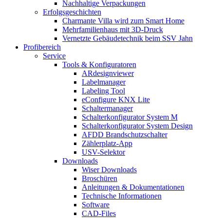
Nachhaltige Verpackungen
Erfolgsgeschichten
Charmante Villa wird zum Smart Home
Mehrfamilienhaus mit 3D-Druck
Vernetzte Gebäudetechnik beim SSV Jahn
Profibereich
Service
Tools & Konfiguratoren
ARdesignviewer
Labelmanager
Labeling Tool
eConfigure KNX Lite
Schaltermanager
Schalterkonfigurator System M
Schalterkonfigurator System Design
AFDD Brandschutzschalter
Zählerplatz-App
USV-Selektor
Downloads
Wiser Downloads
Broschüren
Anleitungen & Dokumentationen
Technische Informationen
Software
CAD-Files