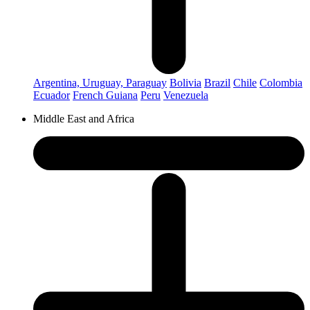
Argentina, Uruguay, Paraguay
Bolivia
Brazil
Chile
Colombia
Ecuador
French Guiana
Peru
Venezuela
Middle East and Africa