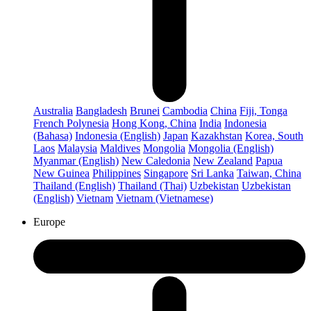
Australia
Bangladesh
Brunei
Cambodia
China
Fiji, Tonga
French Polynesia
Hong Kong, China
India
Indonesia
(Bahasa)
Indonesia (English)
Japan
Kazakhstan
Korea, South
Laos
Malaysia
Maldives
Mongolia
Mongolia (English)
Myanmar (English)
New Caledonia
New Zealand
Papua
New Guinea
Philippines
Singapore
Sri Lanka
Taiwan, China
Thailand (English)
Thailand (Thai)
Uzbekistan
Uzbekistan
(English)
Vietnam
Vietnam (Vietnamese)
Europe