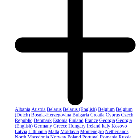
Albania
Austria
Belarus
Belarus (English)
Belgium
Belgium
(Dutch)
Bosnia-Herzegovina
Bulgaria
Croatia
Cyprus
Czech
Republic
Denmark
Estonia
Finland
France
Georgia
Georgia
(English)
Germany
Greece
Hungary
Ireland
Italy
Kosovo
Latvia
Lithuania
Malta
Moldavia
Montenegro
Netherlands
North Macedonia
Norway
Poland
Portugal
Romania
Russia