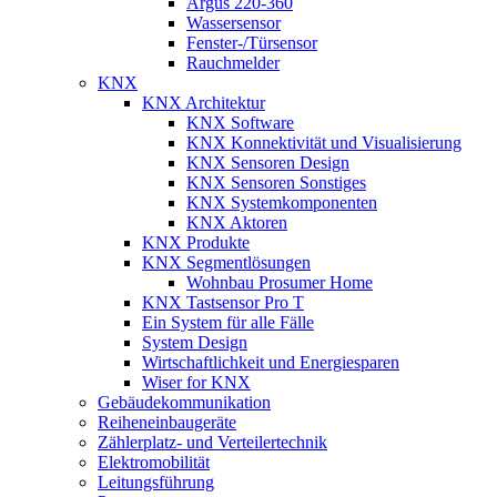
Argus 220-360
Wassersensor
Fenster-/Türsensor
Rauchmelder
KNX
KNX Architektur
KNX Software
KNX Konnektivität und Visualisierung
KNX Sensoren Design
KNX Sensoren Sonstiges
KNX Systemkomponenten
KNX Aktoren
KNX Produkte
KNX Segmentlösungen
Wohnbau Prosumer Home
KNX Tastsensor Pro T
Ein System für alle Fälle
System Design
Wirtschaftlichkeit und Energiesparen
Wiser for KNX
Gebäudekommunikation
Reiheneinbaugeräte
Zählerplatz- und Verteilertechnik
Elektromobilität
Leitungsführung