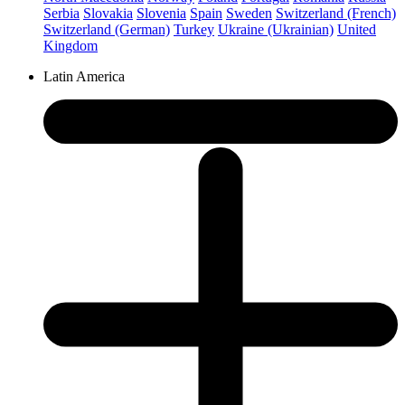
Serbia
Slovakia
Slovenia
Spain
Sweden
Switzerland (French)
Switzerland (German)
Turkey
Ukraine (Ukrainian)
United
Kingdom
Latin America