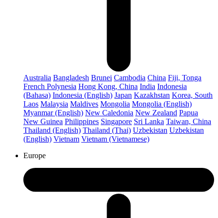
Australia
Bangladesh
Brunei
Cambodia
China
Fiji, Tonga
French Polynesia
Hong Kong, China
India
Indonesia
(Bahasa)
Indonesia (English)
Japan
Kazakhstan
Korea, South
Laos
Malaysia
Maldives
Mongolia
Mongolia (English)
Myanmar (English)
New Caledonia
New Zealand
Papua
New Guinea
Philippines
Singapore
Sri Lanka
Taiwan, China
Thailand (English)
Thailand (Thai)
Uzbekistan
Uzbekistan
(English)
Vietnam
Vietnam (Vietnamese)
Europe