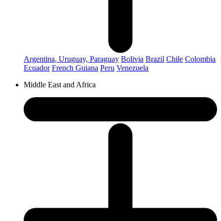
Argentina, Uruguay, Paraguay
Bolivia
Brazil
Chile
Colombia
Ecuador
French Guiana
Peru
Venezuela
Middle East and Africa