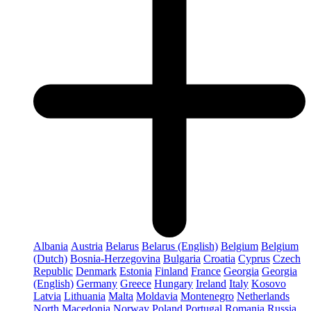
Albania
Austria
Belarus
Belarus (English)
Belgium
Belgium
(Dutch)
Bosnia-Herzegovina
Bulgaria
Croatia
Cyprus
Czech
Republic
Denmark
Estonia
Finland
France
Georgia
Georgia
(English)
Germany
Greece
Hungary
Ireland
Italy
Kosovo
Latvia
Lithuania
Malta
Moldavia
Montenegro
Netherlands
North Macedonia
Norway
Poland
Portugal
Romania
Russia