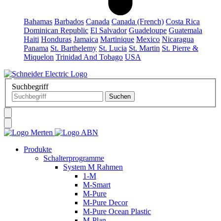
Bahamas
Barbados
Canada
Canada (French)
Costa Rica
Dominican Republic
El Salvador
Guadeloupe
Guatemala
Haiti
Honduras
Jamaica
Martinique
Mexico
Nicaragua
Panama
St. Barthelemy
St. Lucia
St. Martin
St. Pierre &
Miquelon
Trinidad And Tobago
USA
Suchbegriff
Produkte
Schalterprogramme
System M Rahmen
1-M
M-Smart
M-Pure
M-Pure Decor
M-Pure Ocean Plastic
M-Plan