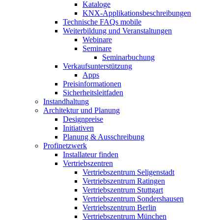
Kataloge
KNX-Applikationsbeschreibungen
Technische FAQs mobile
Weiterbildung und Veranstaltungen
Webinare
Seminare
Seminarbuchung
Verkaufsunterstützung
Apps
Preisinformationen
Sicherheitsleitfaden
Instandhaltung
Architektur und Planung
Designpreise
Initiativen
Planung & Ausschreibung
Profinetzwerk
Installateur finden
Vertriebszentren
Vertriebszentrum Seligenstadt
Vertriebszentrum Ratingen
Vertriebszentrum Stuttgart
Vertriebszentrum Sondershausen
Vertriebszentrum Berlin
Vertriebszentrum München