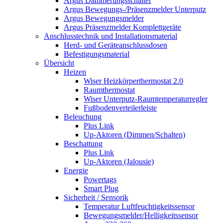
Argus Dämmerungsschalter
Argus Bewegungs-/Präsenzmelder Unterputz
Argus Bewegungsmelder
Argus Präsenzmelder Komplettgeräte
Anschlusstechnik und Installationsmaterial
Herd- und Geräteanschlussdosen
Befestigungsmaterial
Übersicht
Heizen
Wiser Heizkörperthermostat 2.0
Raumthermostat
Wiser Unterputz-Raumtemperaturregler
Fußbodenverteilerleiste
Beleuchung
Plus Link
Up-Aktoren (Dimmen/Schalten)
Beschattung
Plus Link
Up-Aktoren (Jalousie)
Energie
Powertags
Smart Plug
Sicherheit / Sensorik
Temperatur Luftfeuchtigkeitssensor
Bewegungsmelder/Helligkeitssensor