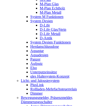
M-Plan Glas
M-Plan Echtholz
M-Plan Metall
System M Funktionen
System Design
D-Life
D-Life Glas/Stein
D-Life Metall
D-Antik
System Design Funktionen
Herdanschlussdose
Aquastar
Aquadesign
Panzer
Aufputz
Elso
Unterputzeinsätze
qles Haltesystem-Konzept
Licht- und Jalousiesystem
PlusLink
Rollladen-Mehrfachsteuerrelais
Dimmer
Bewegungsmelder, Präsenzmelder,
Dämmerungsschalter