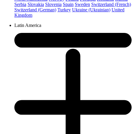
Serbia
Slovakia
Slovenia
Spain
Sweden
Switzerland (French)
Switzerland (German)
Turkey
Ukraine (Ukrainian)
United
Kingdom
Latin America