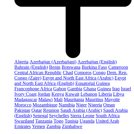
Algeria
Azerbaijan (Azerbaijani)
Azerbaijan (English)
Bahrain (English)
Benin
Botswana
Burkina Faso
Cameroon
Central African Republic
Chad
Comoros
Congo
Dem. Rep.
Congo (Zaire)
Egypt and North East Africa (Arabic)
Egypt
and North East Africa (English)
Equatorial Guinea
Francophone Africa
Gabon
Gambia
Ghana
Guinea
Iraq
Israel
Ivory Coast
Jordan
Kenya
Kuwait
Lebanon
Liberia
Libya
Madagascar
Malawi
Mali
Mauritania
Mauritius
Mayotte
Morocco
Mozambique
Namibia
Niger
Nigeria
Oman
Pakistan
Qatar
Reunion
Saudi Arabia (Arabic)
Saudi Arabia
(English)
Senegal
Seychelles
Sierra Leone
South Africa
Swaziland
Tanzania
Togo
Tunisia
Uganda
United Arab
Emirates
Yemen
Zambia
Zimbabwe