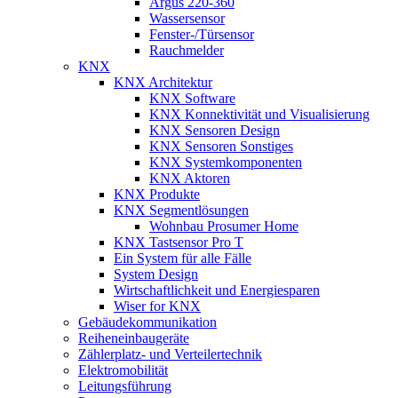
Argus 220-360
Wassersensor
Fenster-/Türsensor
Rauchmelder
KNX
KNX Architektur
KNX Software
KNX Konnektivität und Visualisierung
KNX Sensoren Design
KNX Sensoren Sonstiges
KNX Systemkomponenten
KNX Aktoren
KNX Produkte
KNX Segmentlösungen
Wohnbau Prosumer Home
KNX Tastsensor Pro T
Ein System für alle Fälle
System Design
Wirtschaftlichkeit und Energiesparen
Wiser for KNX
Gebäudekommunikation
Reiheneinbaugeräte
Zählerplatz- und Verteilertechnik
Elektromobilität
Leitungsführung