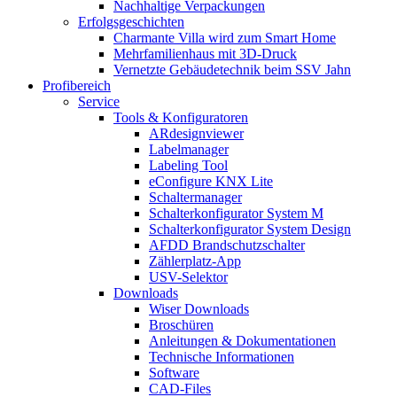
Nachhaltige Verpackungen
Erfolgsgeschichten
Charmante Villa wird zum Smart Home
Mehrfamilienhaus mit 3D-Druck
Vernetzte Gebäudetechnik beim SSV Jahn
Profibereich
Service
Tools & Konfiguratoren
ARdesignviewer
Labelmanager
Labeling Tool
eConfigure KNX Lite
Schaltermanager
Schalterkonfigurator System M
Schalterkonfigurator System Design
AFDD Brandschutzschalter
Zählerplatz-App
USV-Selektor
Downloads
Wiser Downloads
Broschüren
Anleitungen & Dokumentationen
Technische Informationen
Software
CAD-Files