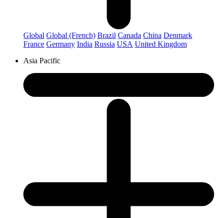
Global
Global (French)
Brazil
Canada
China
Denmark
France
Germany
India
Russia
USA
United Kingdom
Asia Pacific