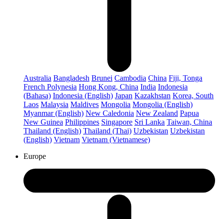
Australia
Bangladesh
Brunei
Cambodia
China
Fiji, Tonga
French Polynesia
Hong Kong, China
India
Indonesia
(Bahasa)
Indonesia (English)
Japan
Kazakhstan
Korea, South
Laos
Malaysia
Maldives
Mongolia
Mongolia (English)
Myanmar (English)
New Caledonia
New Zealand
Papua
New Guinea
Philippines
Singapore
Sri Lanka
Taiwan, China
Thailand (English)
Thailand (Thai)
Uzbekistan
Uzbekistan
(English)
Vietnam
Vietnam (Vietnamese)
Europe