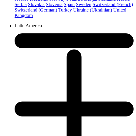
Serbia
Slovakia
Slovenia
Spain
Sweden
Switzerland (French)
Switzerland (German)
Turkey
Ukraine (Ukrainian)
United
Kingdom
Latin America