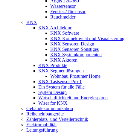
Argus 220-360
Wassersensor
Fenster-/Türsensor
Rauchmelder
KNX
KNX Architektur
KNX Software
KNX Konnektivität und Visualisierung
KNX Sensoren Design
KNX Sensoren Sonstiges
KNX Systemkomponenten
KNX Aktoren
KNX Produkte
KNX Segmentlösungen
Wohnbau Prosumer Home
KNX Tastsensor Pro T
Ein System für alle Fälle
System Design
Wirtschaftlichkeit und Energiesparen
Wiser for KNX
Gebäudekommunikation
Reiheneinbaugeräte
Zählerplatz- und Verteilertechnik
Elektromobilität
Leitungsführung