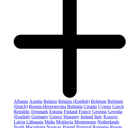
Albania
Austria
Belarus
Belarus (English)
Belgium
Belgium
(Dutch)
Bosnia-Herzegovina
Bulgaria
Croatia
Cyprus
Czech
Republic
Denmark
Estonia
Finland
France
Georgia
Georgia
(English)
Germany
Greece
Hungary
Ireland
Italy
Kosovo
Latvia
Lithuania
Malta
Moldavia
Montenegro
Netherlands
North Macedonia
Norway
Poland
Portugal
Romania
Russia