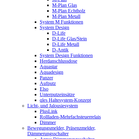
M-Plan Glas
M-Plan Echtholz
M-Plan Metall
System M Funktionen
System Design
D-Life
D-Life Glas/Stein
D-Life Metall
D-Antik
System Design Funktionen
Herdanschlussdose
Aquastar
Aquadesign
Panzer
Aufputz
Elso
Unterputzeinsätze
qles Haltesystem-Konzept
Licht- und Jalousiesystem
PlusLink
Rollladen-Mehrfachsteuerrelais
Dimmer
Bewegungsmelder, Präsenzmelder,
Dämmerungsschalter