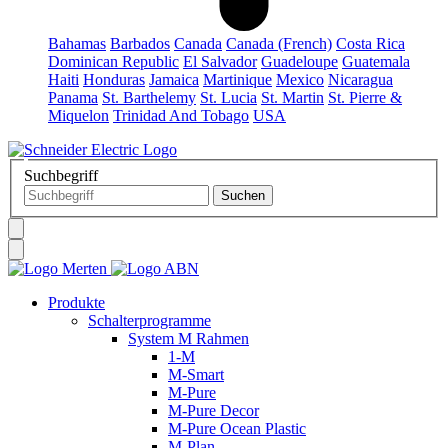
Bahamas
Barbados
Canada
Canada (French)
Costa Rica
Dominican Republic
El Salvador
Guadeloupe
Guatemala
Haiti
Honduras
Jamaica
Martinique
Mexico
Nicaragua
Panama
St. Barthelemy
St. Lucia
St. Martin
St. Pierre &
Miquelon
Trinidad And Tobago
USA
Suchbegriff
Produkte
Schalterprogramme
System M Rahmen
1-M
M-Smart
M-Pure
M-Pure Decor
M-Pure Ocean Plastic
M-Plan