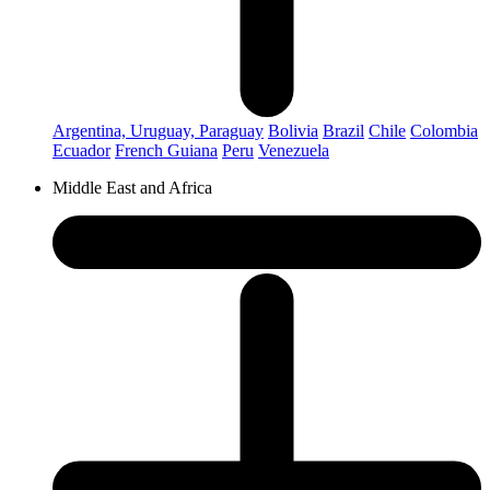
Argentina, Uruguay, Paraguay
Bolivia
Brazil
Chile
Colombia
Ecuador
French Guiana
Peru
Venezuela
Middle East and Africa