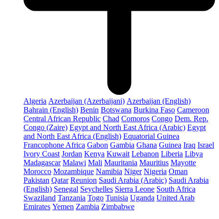
Algeria
Azerbaijan (Azerbaijani)
Azerbaijan (English)
Bahrain (English)
Benin
Botswana
Burkina Faso
Cameroon
Central African Republic
Chad
Comoros
Congo
Dem. Rep.
Congo (Zaire)
Egypt and North East Africa (Arabic)
Egypt
and North East Africa (English)
Equatorial Guinea
Francophone Africa
Gabon
Gambia
Ghana
Guinea
Iraq
Israel
Ivory Coast
Jordan
Kenya
Kuwait
Lebanon
Liberia
Libya
Madagascar
Malawi
Mali
Mauritania
Mauritius
Mayotte
Morocco
Mozambique
Namibia
Niger
Nigeria
Oman
Pakistan
Qatar
Reunion
Saudi Arabia (Arabic)
Saudi Arabia
(English)
Senegal
Seychelles
Sierra Leone
South Africa
Swaziland
Tanzania
Togo
Tunisia
Uganda
United Arab
Emirates
Yemen
Zambia
Zimbabwe