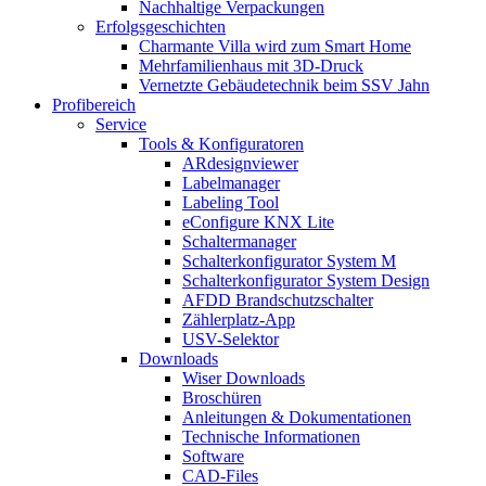
Nachhaltige Verpackungen
Erfolgsgeschichten
Charmante Villa wird zum Smart Home
Mehrfamilienhaus mit 3D-Druck
Vernetzte Gebäudetechnik beim SSV Jahn
Profibereich
Service
Tools & Konfiguratoren
ARdesignviewer
Labelmanager
Labeling Tool
eConfigure KNX Lite
Schaltermanager
Schalterkonfigurator System M
Schalterkonfigurator System Design
AFDD Brandschutzschalter
Zählerplatz-App
USV-Selektor
Downloads
Wiser Downloads
Broschüren
Anleitungen & Dokumentationen
Technische Informationen
Software
CAD-Files