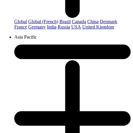
Global
Global (French)
Brazil
Canada
China
Denmark
France
Germany
India
Russia
USA
United Kingdom
Asia Pacific