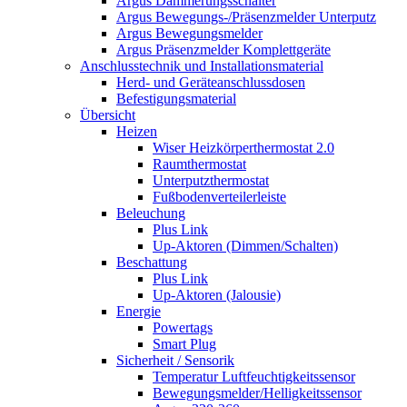
Argus Dämmerungsschalter
Argus Bewegungs-/Präsenzmelder Unterputz
Argus Bewegungsmelder
Argus Präsenzmelder Komplettgeräte
Anschlusstechnik und Installationsmaterial
Herd- und Geräteanschlussdosen
Befestigungsmaterial
Übersicht
Heizen
Wiser Heizkörperthermostat 2.0
Raumthermostat
Unterputzthermostat
Fußbodenverteilerleiste
Beleuchung
Plus Link
Up-Aktoren (Dimmen/Schalten)
Beschattung
Plus Link
Up-Aktoren (Jalousie)
Energie
Powertags
Smart Plug
Sicherheit / Sensorik
Temperatur Luftfeuchtigkeitssensor
Bewegungsmelder/Helligkeitssensor