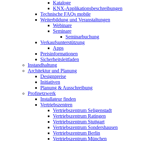
Kataloge
KNX-Applikationsbeschreibungen
Technische FAQs mobile
Weiterbildung und Veranstaltungen
Webinare
Seminare
Seminarbuchung
Verkaufsunterstützung
Apps
Preisinformationen
Sicherheitsleitfaden
Instandhaltung
Architektur und Planung
Designpreise
Initiativen
Planung & Ausschreibung
Profinetzwerk
Installateur finden
Vertriebszentren
Vertriebszentrum Seligenstadt
Vertriebszentrum Ratingen
Vertriebszentrum Stuttgart
Vertriebszentrum Sondershausen
Vertriebszentrum Berlin
Vertriebszentrum München