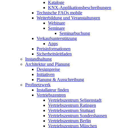
Kataloge
KNX-Applikationsbeschreibungen
Technische FAQs mobile
Weiterbildung und Veranstaltungen
Webinare
Seminare
Seminarbuchung
Verkaufsunterstützung
Apps
Preisinformationen
Sicherheitsleitfaden
Instandhaltung
Architektur und Planung
Designpreise
Initiativen
Planung & Ausschreibung
Profinetzwerk
Installateur finden
Vertriebszentren
Vertriebszentrum Seligenstadt
Vertriebszentrum Ratingen
Vertriebszentrum Stuttgart
Vertriebszentrum Sondershausen
Vertriebszentrum Berlin
Vertriebszentrum München