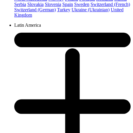
Serbia
Slovakia
Slovenia
Spain
Sweden
Switzerland (French)
Switzerland (German)
Turkey
Ukraine (Ukrainian)
United
Kingdom
Latin America