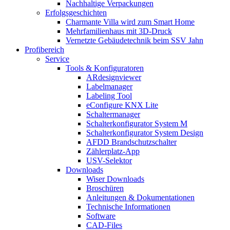
Nachhaltige Verpackungen
Erfolgsgeschichten
Charmante Villa wird zum Smart Home
Mehrfamilienhaus mit 3D-Druck
Vernetzte Gebäudetechnik beim SSV Jahn
Profibereich
Service
Tools & Konfiguratoren
ARdesignviewer
Labelmanager
Labeling Tool
eConfigure KNX Lite
Schaltermanager
Schalterkonfigurator System M
Schalterkonfigurator System Design
AFDD Brandschutzschalter
Zählerplatz-App
USV-Selektor
Downloads
Wiser Downloads
Broschüren
Anleitungen & Dokumentationen
Technische Informationen
Software
CAD-Files