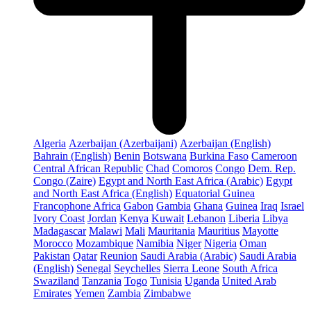
Algeria
Azerbaijan (Azerbaijani)
Azerbaijan (English)
Bahrain (English)
Benin
Botswana
Burkina Faso
Cameroon
Central African Republic
Chad
Comoros
Congo
Dem. Rep.
Congo (Zaire)
Egypt and North East Africa (Arabic)
Egypt
and North East Africa (English)
Equatorial Guinea
Francophone Africa
Gabon
Gambia
Ghana
Guinea
Iraq
Israel
Ivory Coast
Jordan
Kenya
Kuwait
Lebanon
Liberia
Libya
Madagascar
Malawi
Mali
Mauritania
Mauritius
Mayotte
Morocco
Mozambique
Namibia
Niger
Nigeria
Oman
Pakistan
Qatar
Reunion
Saudi Arabia (Arabic)
Saudi Arabia
(English)
Senegal
Seychelles
Sierra Leone
South Africa
Swaziland
Tanzania
Togo
Tunisia
Uganda
United Arab
Emirates
Yemen
Zambia
Zimbabwe