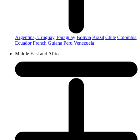
Argentina, Uruguay, Paraguay
Bolivia
Brazil
Chile
Colombia
Ecuador
French Guiana
Peru
Venezuela
Middle East and Africa