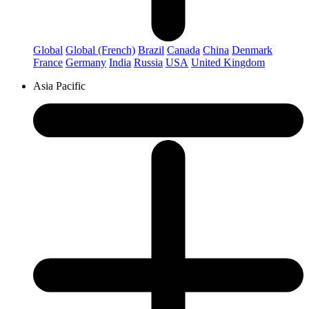
Global
Global (French)
Brazil
Canada
China
Denmark
France
Germany
India
Russia
USA
United Kingdom
Asia Pacific