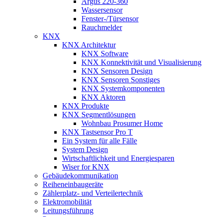
Argus 220-360
Wassersensor
Fenster-/Türsensor
Rauchmelder
KNX
KNX Architektur
KNX Software
KNX Konnektivität und Visualisierung
KNX Sensoren Design
KNX Sensoren Sonstiges
KNX Systemkomponenten
KNX Aktoren
KNX Produkte
KNX Segmentlösungen
Wohnbau Prosumer Home
KNX Tastsensor Pro T
Ein System für alle Fälle
System Design
Wirtschaftlichkeit und Energiesparen
Wiser for KNX
Gebäudekommunikation
Reiheneinbaugeräte
Zählerplatz- und Verteilertechnik
Elektromobilität
Leitungsführung