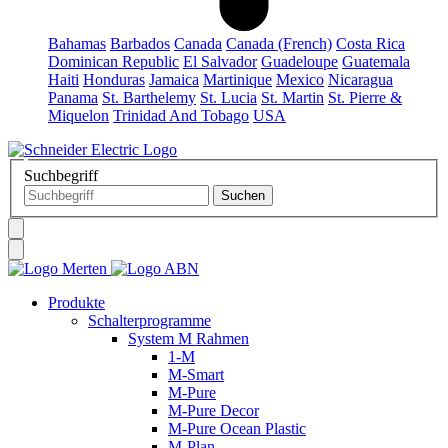
Bahamas
Barbados
Canada
Canada (French)
Costa Rica
Dominican Republic
El Salvador
Guadeloupe
Guatemala
Haiti
Honduras
Jamaica
Martinique
Mexico
Nicaragua
Panama
St. Barthelemy
St. Lucia
St. Martin
St. Pierre &
Miquelon
Trinidad And Tobago
USA
Suchbegriff
Produkte
Schalterprogramme
System M Rahmen
1-M
M-Smart
M-Pure
M-Pure Decor
M-Pure Ocean Plastic
M-Plan