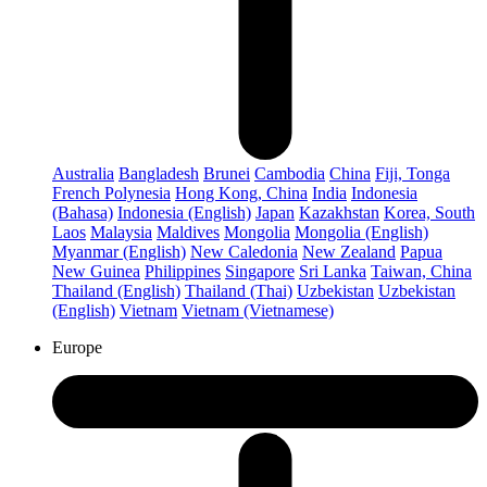
Australia
Bangladesh
Brunei
Cambodia
China
Fiji, Tonga
French Polynesia
Hong Kong, China
India
Indonesia
(Bahasa)
Indonesia (English)
Japan
Kazakhstan
Korea, South
Laos
Malaysia
Maldives
Mongolia
Mongolia (English)
Myanmar (English)
New Caledonia
New Zealand
Papua
New Guinea
Philippines
Singapore
Sri Lanka
Taiwan, China
Thailand (English)
Thailand (Thai)
Uzbekistan
Uzbekistan
(English)
Vietnam
Vietnam (Vietnamese)
Europe