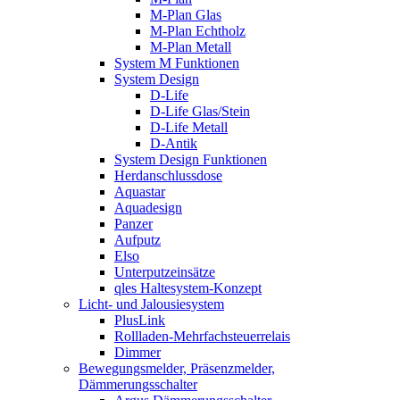
M-Plan Glas
M-Plan Echtholz
M-Plan Metall
System M Funktionen
System Design
D-Life
D-Life Glas/Stein
D-Life Metall
D-Antik
System Design Funktionen
Herdanschlussdose
Aquastar
Aquadesign
Panzer
Aufputz
Elso
Unterputzeinsätze
qles Haltesystem-Konzept
Licht- und Jalousiesystem
PlusLink
Rollladen-Mehrfachsteuerrelais
Dimmer
Bewegungsmelder, Präsenzmelder,
Dämmerungsschalter