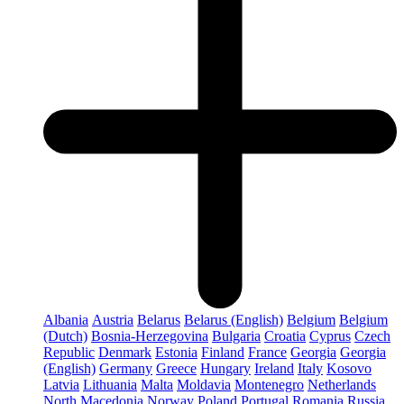
Albania
Austria
Belarus
Belarus (English)
Belgium
Belgium
(Dutch)
Bosnia-Herzegovina
Bulgaria
Croatia
Cyprus
Czech
Republic
Denmark
Estonia
Finland
France
Georgia
Georgia
(English)
Germany
Greece
Hungary
Ireland
Italy
Kosovo
Latvia
Lithuania
Malta
Moldavia
Montenegro
Netherlands
North Macedonia
Norway
Poland
Portugal
Romania
Russia