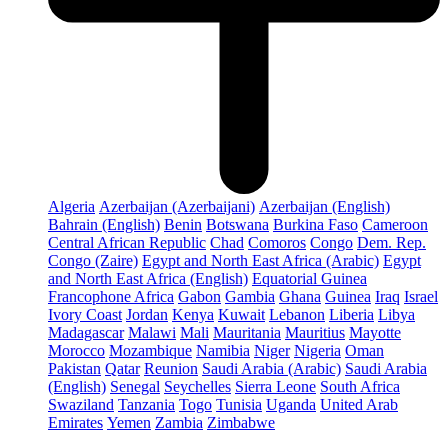
Algeria
Azerbaijan (Azerbaijani)
Azerbaijan (English)
Bahrain (English)
Benin
Botswana
Burkina Faso
Cameroon
Central African Republic
Chad
Comoros
Congo
Dem. Rep.
Congo (Zaire)
Egypt and North East Africa (Arabic)
Egypt
and North East Africa (English)
Equatorial Guinea
Francophone Africa
Gabon
Gambia
Ghana
Guinea
Iraq
Israel
Ivory Coast
Jordan
Kenya
Kuwait
Lebanon
Liberia
Libya
Madagascar
Malawi
Mali
Mauritania
Mauritius
Mayotte
Morocco
Mozambique
Namibia
Niger
Nigeria
Oman
Pakistan
Qatar
Reunion
Saudi Arabia (Arabic)
Saudi Arabia
(English)
Senegal
Seychelles
Sierra Leone
South Africa
Swaziland
Tanzania
Togo
Tunisia
Uganda
United Arab
Emirates
Yemen
Zambia
Zimbabwe