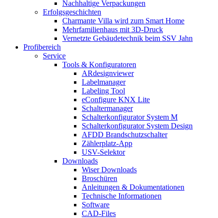
Nachhaltige Verpackungen
Erfolgsgeschichten
Charmante Villa wird zum Smart Home
Mehrfamilienhaus mit 3D-Druck
Vernetzte Gebäudetechnik beim SSV Jahn
Profibereich
Service
Tools & Konfiguratoren
ARdesignviewer
Labelmanager
Labeling Tool
eConfigure KNX Lite
Schaltermanager
Schalterkonfigurator System M
Schalterkonfigurator System Design
AFDD Brandschutzschalter
Zählerplatz-App
USV-Selektor
Downloads
Wiser Downloads
Broschüren
Anleitungen & Dokumentationen
Technische Informationen
Software
CAD-Files