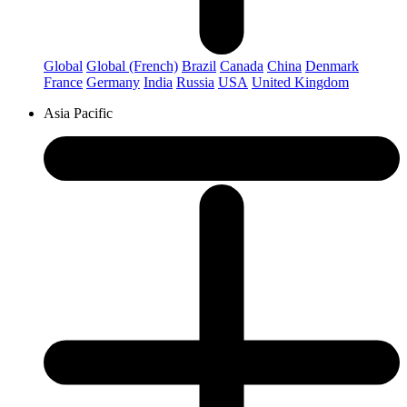
Global
Global (French)
Brazil
Canada
China
Denmark
France
Germany
India
Russia
USA
United Kingdom
Asia Pacific