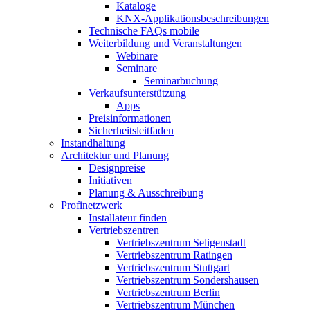
Kataloge
KNX-Applikationsbeschreibungen
Technische FAQs mobile
Weiterbildung und Veranstaltungen
Webinare
Seminare
Seminarbuchung
Verkaufsunterstützung
Apps
Preisinformationen
Sicherheitsleitfaden
Instandhaltung
Architektur und Planung
Designpreise
Initiativen
Planung & Ausschreibung
Profinetzwerk
Installateur finden
Vertriebszentren
Vertriebszentrum Seligenstadt
Vertriebszentrum Ratingen
Vertriebszentrum Stuttgart
Vertriebszentrum Sondershausen
Vertriebszentrum Berlin
Vertriebszentrum München