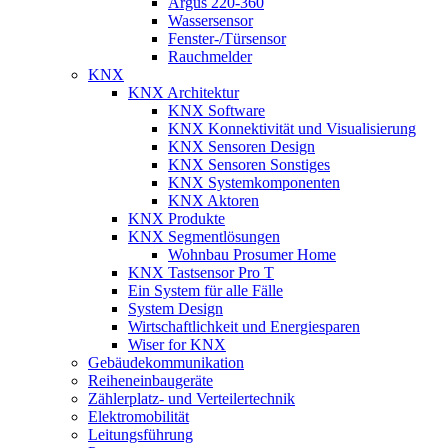
Argus 220-360
Wassersensor
Fenster-/Türsensor
Rauchmelder
KNX
KNX Architektur
KNX Software
KNX Konnektivität und Visualisierung
KNX Sensoren Design
KNX Sensoren Sonstiges
KNX Systemkomponenten
KNX Aktoren
KNX Produkte
KNX Segmentlösungen
Wohnbau Prosumer Home
KNX Tastsensor Pro T
Ein System für alle Fälle
System Design
Wirtschaftlichkeit und Energiesparen
Wiser for KNX
Gebäudekommunikation
Reiheneinbaugeräte
Zählerplatz- und Verteilertechnik
Elektromobilität
Leitungsführung