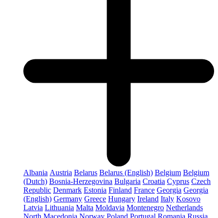
Albania
Austria
Belarus
Belarus (English)
Belgium
Belgium
(Dutch)
Bosnia-Herzegovina
Bulgaria
Croatia
Cyprus
Czech
Republic
Denmark
Estonia
Finland
France
Georgia
Georgia
(English)
Germany
Greece
Hungary
Ireland
Italy
Kosovo
Latvia
Lithuania
Malta
Moldavia
Montenegro
Netherlands
North Macedonia
Norway
Poland
Portugal
Romania
Russia