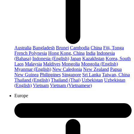
Australia
Bangladesh
Brunei
Cambodia
China
Fiji, Tonga
French Polynesia
Hong Kong, China
India
Indonesia
(Bahasa)
Indonesia (English)
Japan
Kazakhstan
Korea, South
Laos
Malaysia
Maldives
Mongolia
Mongolia (English)
Myanmar (English)
New Caledonia
New Zealand
Papua
New Guinea
Philippines
Singapore
Sri Lanka
Taiwan, China
Thailand (English)
Thailand (Thai)
Uzbekistan
Uzbekistan
(English)
Vietnam
Vietnam (Vietnamese)
Europe