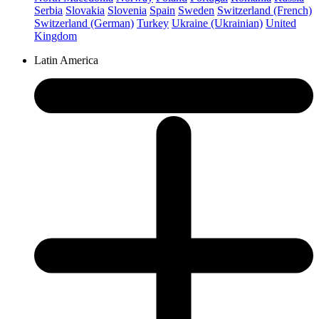
Serbia
Slovakia
Slovenia
Spain
Sweden
Switzerland (French)
Switzerland (German)
Turkey
Ukraine (Ukrainian)
United
Kingdom
Latin America