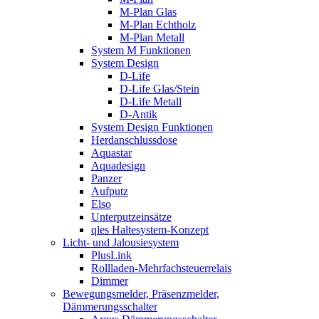
M-Plan Glas
M-Plan Echtholz
M-Plan Metall
System M Funktionen
System Design
D-Life
D-Life Glas/Stein
D-Life Metall
D-Antik
System Design Funktionen
Herdanschlussdose
Aquastar
Aquadesign
Panzer
Aufputz
Elso
Unterputzeinsätze
qles Haltesystem-Konzept
Licht- und Jalousiesystem
PlusLink
Rollladen-Mehrfachsteuerrelais
Dimmer
Bewegungsmelder, Präsenzmelder,
Dämmerungsschalter