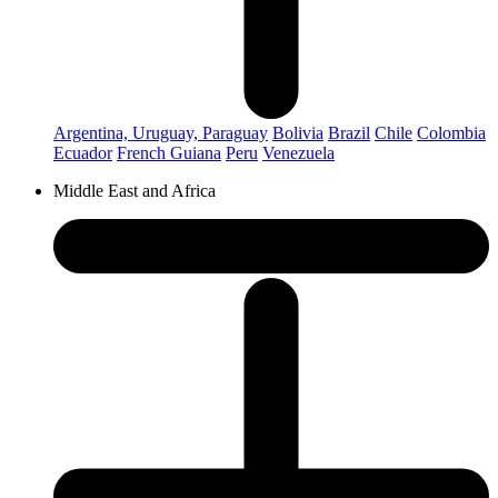
Argentina, Uruguay, Paraguay
Bolivia
Brazil
Chile
Colombia
Ecuador
French Guiana
Peru
Venezuela
Middle East and Africa