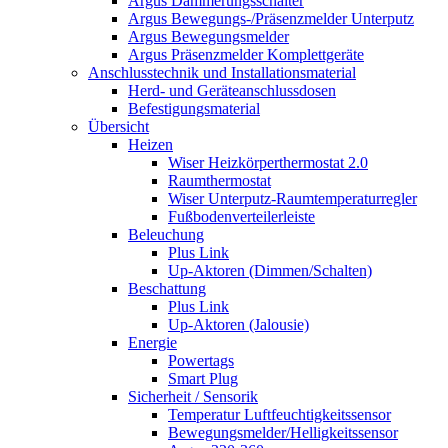
Argus Dämmerungsschalter
Argus Bewegungs-/Präsenzmelder Unterputz
Argus Bewegungsmelder
Argus Präsenzmelder Komplettgeräte
Anschlusstechnik und Installationsmaterial
Herd- und Geräteanschlussdosen
Befestigungsmaterial
Übersicht
Heizen
Wiser Heizkörperthermostat 2.0
Raumthermostat
Wiser Unterputz-Raumtemperaturregler
Fußbodenverteilerleiste
Beleuchung
Plus Link
Up-Aktoren (Dimmen/Schalten)
Beschattung
Plus Link
Up-Aktoren (Jalousie)
Energie
Powertags
Smart Plug
Sicherheit / Sensorik
Temperatur Luftfeuchtigkeitssensor
Bewegungsmelder/Helligkeitssensor