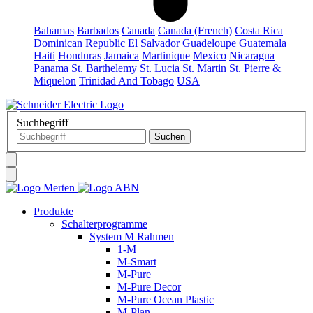
Bahamas
Barbados
Canada
Canada (French)
Costa Rica
Dominican Republic
El Salvador
Guadeloupe
Guatemala
Haiti
Honduras
Jamaica
Martinique
Mexico
Nicaragua
Panama
St. Barthelemy
St. Lucia
St. Martin
St. Pierre &
Miquelon
Trinidad And Tobago
USA
Suchbegriff
Produkte
Schalterprogramme
System M Rahmen
1-M
M-Smart
M-Pure
M-Pure Decor
M-Pure Ocean Plastic
M-Plan