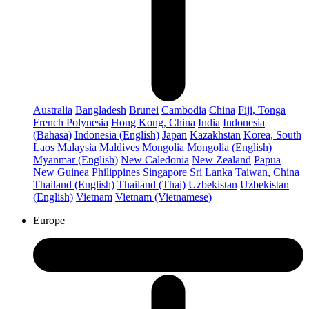
Australia
Bangladesh
Brunei
Cambodia
China
Fiji, Tonga
French Polynesia
Hong Kong, China
India
Indonesia
(Bahasa)
Indonesia (English)
Japan
Kazakhstan
Korea, South
Laos
Malaysia
Maldives
Mongolia
Mongolia (English)
Myanmar (English)
New Caledonia
New Zealand
Papua
New Guinea
Philippines
Singapore
Sri Lanka
Taiwan, China
Thailand (English)
Thailand (Thai)
Uzbekistan
Uzbekistan
(English)
Vietnam
Vietnam (Vietnamese)
Europe