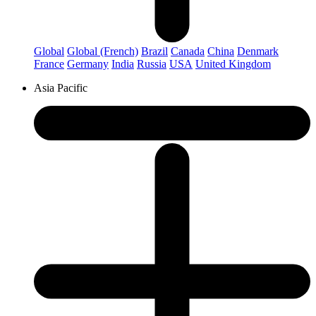
Global
Global (French)
Brazil
Canada
China
Denmark
France
Germany
India
Russia
USA
United Kingdom
Asia Pacific