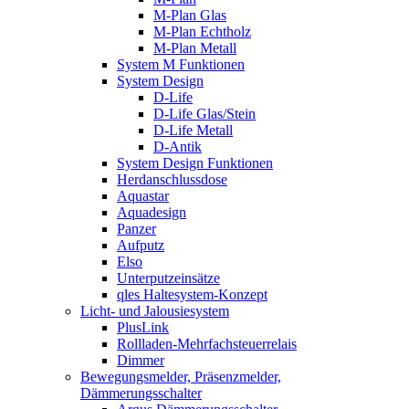
M-Plan Glas
M-Plan Echtholz
M-Plan Metall
System M Funktionen
System Design
D-Life
D-Life Glas/Stein
D-Life Metall
D-Antik
System Design Funktionen
Herdanschlussdose
Aquastar
Aquadesign
Panzer
Aufputz
Elso
Unterputzeinsätze
qles Haltesystem-Konzept
Licht- und Jalousiesystem
PlusLink
Rollladen-Mehrfachsteuerrelais
Dimmer
Bewegungsmelder, Präsenzmelder,
Dämmerungsschalter