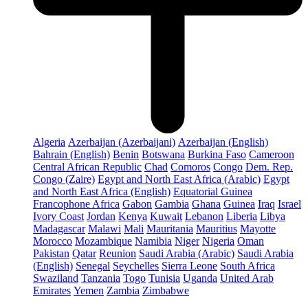
Algeria
Azerbaijan (Azerbaijani)
Azerbaijan (English)
Bahrain (English)
Benin
Botswana
Burkina Faso
Cameroon
Central African Republic
Chad
Comoros
Congo
Dem. Rep.
Congo (Zaire)
Egypt and North East Africa (Arabic)
Egypt
and North East Africa (English)
Equatorial Guinea
Francophone Africa
Gabon
Gambia
Ghana
Guinea
Iraq
Israel
Ivory Coast
Jordan
Kenya
Kuwait
Lebanon
Liberia
Libya
Madagascar
Malawi
Mali
Mauritania
Mauritius
Mayotte
Morocco
Mozambique
Namibia
Niger
Nigeria
Oman
Pakistan
Qatar
Reunion
Saudi Arabia (Arabic)
Saudi Arabia
(English)
Senegal
Seychelles
Sierra Leone
South Africa
Swaziland
Tanzania
Togo
Tunisia
Uganda
United Arab
Emirates
Yemen
Zambia
Zimbabwe