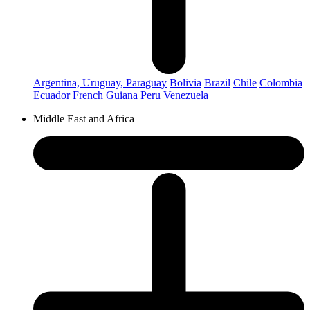
Argentina, Uruguay, Paraguay
Bolivia
Brazil
Chile
Colombia
Ecuador
French Guiana
Peru
Venezuela
Middle East and Africa