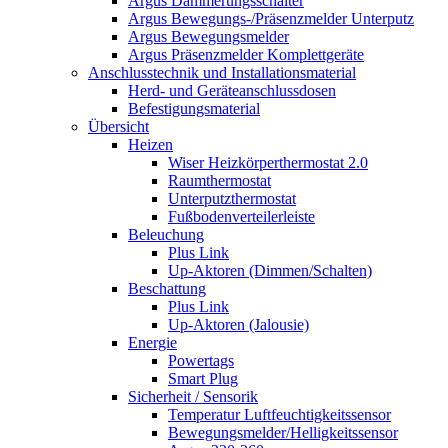
Argus Dämmerungsschalter
Argus Bewegungs-/Präsenzmelder Unterputz
Argus Bewegungsmelder
Argus Präsenzmelder Komplettgeräte
Anschlusstechnik und Installationsmaterial
Herd- und Geräteanschlussdosen
Befestigungsmaterial
Übersicht
Heizen
Wiser Heizkörperthermostat 2.0
Raumthermostat
Unterputzthermostat
Fußbodenverteilerleiste
Beleuchung
Plus Link
Up-Aktoren (Dimmen/Schalten)
Beschattung
Plus Link
Up-Aktoren (Jalousie)
Energie
Powertags
Smart Plug
Sicherheit / Sensorik
Temperatur Luftfeuchtigkeitssensor
Bewegungsmelder/Helligkeitssensor