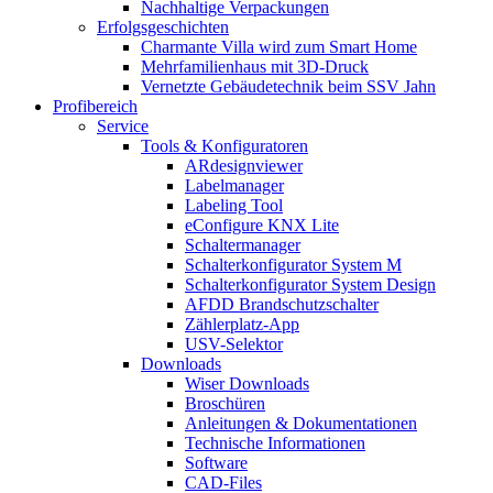
Nachhaltige Verpackungen
Erfolgsgeschichten
Charmante Villa wird zum Smart Home
Mehrfamilienhaus mit 3D-Druck
Vernetzte Gebäudetechnik beim SSV Jahn
Profibereich
Service
Tools & Konfiguratoren
ARdesignviewer
Labelmanager
Labeling Tool
eConfigure KNX Lite
Schaltermanager
Schalterkonfigurator System M
Schalterkonfigurator System Design
AFDD Brandschutzschalter
Zählerplatz-App
USV-Selektor
Downloads
Wiser Downloads
Broschüren
Anleitungen & Dokumentationen
Technische Informationen
Software
CAD-Files