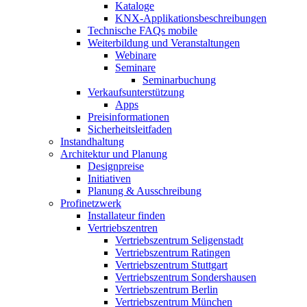
Kataloge
KNX-Applikationsbeschreibungen
Technische FAQs mobile
Weiterbildung und Veranstaltungen
Webinare
Seminare
Seminarbuchung
Verkaufsunterstützung
Apps
Preisinformationen
Sicherheitsleitfaden
Instandhaltung
Architektur und Planung
Designpreise
Initiativen
Planung & Ausschreibung
Profinetzwerk
Installateur finden
Vertriebszentren
Vertriebszentrum Seligenstadt
Vertriebszentrum Ratingen
Vertriebszentrum Stuttgart
Vertriebszentrum Sondershausen
Vertriebszentrum Berlin
Vertriebszentrum München