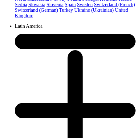
Serbia
Slovakia
Slovenia
Spain
Sweden
Switzerland (French)
Switzerland (German)
Turkey
Ukraine (Ukrainian)
United
Kingdom
Latin America