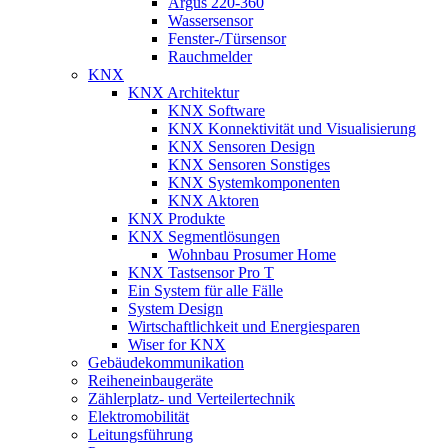
Argus 220-360
Wassersensor
Fenster-/Türsensor
Rauchmelder
KNX
KNX Architektur
KNX Software
KNX Konnektivität und Visualisierung
KNX Sensoren Design
KNX Sensoren Sonstiges
KNX Systemkomponenten
KNX Aktoren
KNX Produkte
KNX Segmentlösungen
Wohnbau Prosumer Home
KNX Tastsensor Pro T
Ein System für alle Fälle
System Design
Wirtschaftlichkeit und Energiesparen
Wiser for KNX
Gebäudekommunikation
Reiheneinbaugeräte
Zählerplatz- und Verteilertechnik
Elektromobilität
Leitungsführung