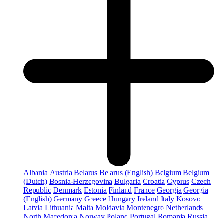
Albania
Austria
Belarus
Belarus (English)
Belgium
Belgium
(Dutch)
Bosnia-Herzegovina
Bulgaria
Croatia
Cyprus
Czech
Republic
Denmark
Estonia
Finland
France
Georgia
Georgia
(English)
Germany
Greece
Hungary
Ireland
Italy
Kosovo
Latvia
Lithuania
Malta
Moldavia
Montenegro
Netherlands
North Macedonia
Norway
Poland
Portugal
Romania
Russia