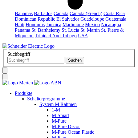
Bahamas
Barbados
Canada
Canada (French)
Costa Rica
Dominican Republic
El Salvador
Guadeloupe
Guatemala
Haiti
Honduras
Jamaica
Martinique
Mexico
Nicaragua
Panama
St. Barthelemy
St. Lucia
St. Martin
St. Pierre &
Miquelon
Trinidad And Tobago
USA
Suchbegriff
Produkte
Schalterprogramme
System M Rahmen
1-M
M-Smart
M-Pure
M-Pure Decor
M-Pure Ocean Plastic
M-Plan