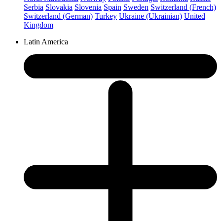
Serbia
Slovakia
Slovenia
Spain
Sweden
Switzerland (French)
Switzerland (German)
Turkey
Ukraine (Ukrainian)
United
Kingdom
Latin America