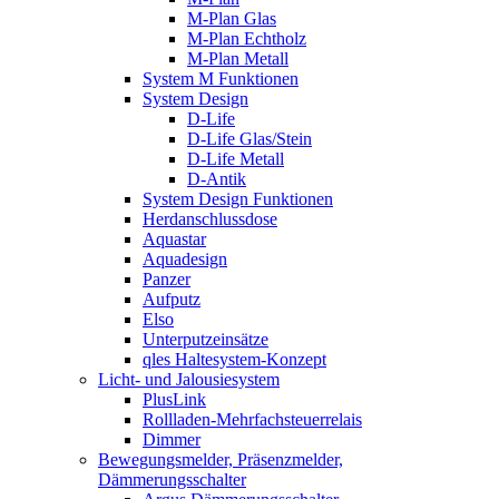
M-Plan Glas
M-Plan Echtholz
M-Plan Metall
System M Funktionen
System Design
D-Life
D-Life Glas/Stein
D-Life Metall
D-Antik
System Design Funktionen
Herdanschlussdose
Aquastar
Aquadesign
Panzer
Aufputz
Elso
Unterputzeinsätze
qles Haltesystem-Konzept
Licht- und Jalousiesystem
PlusLink
Rollladen-Mehrfachsteuerrelais
Dimmer
Bewegungsmelder, Präsenzmelder,
Dämmerungsschalter