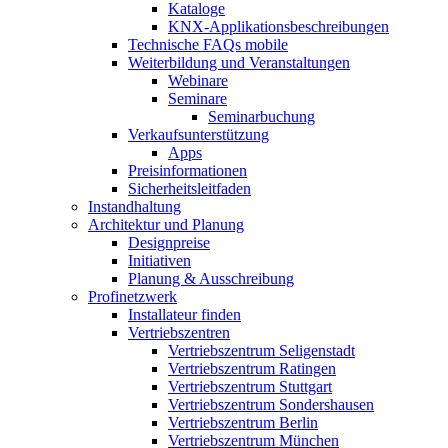
Kataloge
KNX-Applikationsbeschreibungen
Technische FAQs mobile
Weiterbildung und Veranstaltungen
Webinare
Seminare
Seminarbuchung
Verkaufsunterstützung
Apps
Preisinformationen
Sicherheitsleitfaden
Instandhaltung
Architektur und Planung
Designpreise
Initiativen
Planung & Ausschreibung
Profinetzwerk
Installateur finden
Vertriebszentren
Vertriebszentrum Seligenstadt
Vertriebszentrum Ratingen
Vertriebszentrum Stuttgart
Vertriebszentrum Sondershausen
Vertriebszentrum Berlin
Vertriebszentrum München