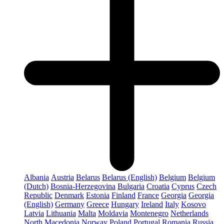
Albania
Austria
Belarus
Belarus (English)
Belgium
Belgium
(Dutch)
Bosnia-Herzegovina
Bulgaria
Croatia
Cyprus
Czech
Republic
Denmark
Estonia
Finland
France
Georgia
Georgia
(English)
Germany
Greece
Hungary
Ireland
Italy
Kosovo
Latvia
Lithuania
Malta
Moldavia
Montenegro
Netherlands
North Macedonia
Norway
Poland
Portugal
Romania
Russia