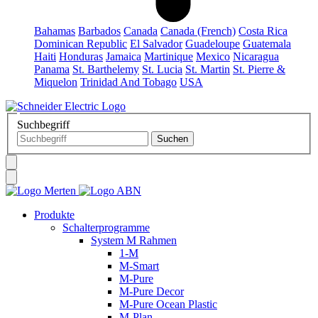
Bahamas
Barbados
Canada
Canada (French)
Costa Rica
Dominican Republic
El Salvador
Guadeloupe
Guatemala
Haiti
Honduras
Jamaica
Martinique
Mexico
Nicaragua
Panama
St. Barthelemy
St. Lucia
St. Martin
St. Pierre &
Miquelon
Trinidad And Tobago
USA
Suchbegriff
Produkte
Schalterprogramme
System M Rahmen
1-M
M-Smart
M-Pure
M-Pure Decor
M-Pure Ocean Plastic
M-Plan