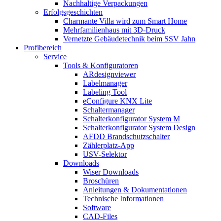
Nachhaltige Verpackungen
Erfolgsgeschichten
Charmante Villa wird zum Smart Home
Mehrfamilienhaus mit 3D-Druck
Vernetzte Gebäudetechnik beim SSV Jahn
Profibereich
Service
Tools & Konfiguratoren
ARdesignviewer
Labelmanager
Labeling Tool
eConfigure KNX Lite
Schaltermanager
Schalterkonfigurator System M
Schalterkonfigurator System Design
AFDD Brandschutzschalter
Zählerplatz-App
USV-Selektor
Downloads
Wiser Downloads
Broschüren
Anleitungen & Dokumentationen
Technische Informationen
Software
CAD-Files