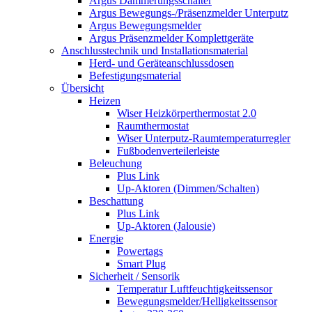
Argus Dämmerungsschalter
Argus Bewegungs-/Präsenzmelder Unterputz
Argus Bewegungsmelder
Argus Präsenzmelder Komplettgeräte
Anschlusstechnik und Installationsmaterial
Herd- und Geräteanschlussdosen
Befestigungsmaterial
Übersicht
Heizen
Wiser Heizkörperthermostat 2.0
Raumthermostat
Wiser Unterputz-Raumtemperaturregler
Fußbodenverteilerleiste
Beleuchung
Plus Link
Up-Aktoren (Dimmen/Schalten)
Beschattung
Plus Link
Up-Aktoren (Jalousie)
Energie
Powertags
Smart Plug
Sicherheit / Sensorik
Temperatur Luftfeuchtigkeitssensor
Bewegungsmelder/Helligkeitssensor