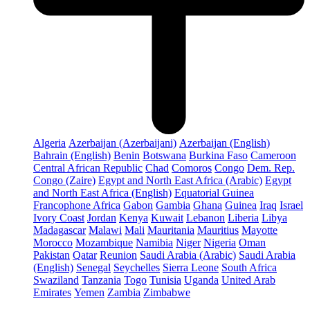
Algeria
Azerbaijan (Azerbaijani)
Azerbaijan (English)
Bahrain (English)
Benin
Botswana
Burkina Faso
Cameroon
Central African Republic
Chad
Comoros
Congo
Dem. Rep.
Congo (Zaire)
Egypt and North East Africa (Arabic)
Egypt
and North East Africa (English)
Equatorial Guinea
Francophone Africa
Gabon
Gambia
Ghana
Guinea
Iraq
Israel
Ivory Coast
Jordan
Kenya
Kuwait
Lebanon
Liberia
Libya
Madagascar
Malawi
Mali
Mauritania
Mauritius
Mayotte
Morocco
Mozambique
Namibia
Niger
Nigeria
Oman
Pakistan
Qatar
Reunion
Saudi Arabia (Arabic)
Saudi Arabia
(English)
Senegal
Seychelles
Sierra Leone
South Africa
Swaziland
Tanzania
Togo
Tunisia
Uganda
United Arab
Emirates
Yemen
Zambia
Zimbabwe