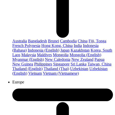
Australia
Bangladesh
Brunei
Cambodia
China
Fiji, Tonga
French Polynesia
Hong Kong, China
India
Indonesia
(Bahasa)
Indonesia (English)
Japan
Kazakhstan
Korea, South
Laos
Malaysia
Maldives
Mongolia
Mongolia (English)
Myanmar (English)
New Caledonia
New Zealand
Papua
New Guinea
Philippines
Singapore
Sri Lanka
Taiwan, China
Thailand (English)
Thailand (Thai)
Uzbekistan
Uzbekistan
(English)
Vietnam
Vietnam (Vietnamese)
Europe