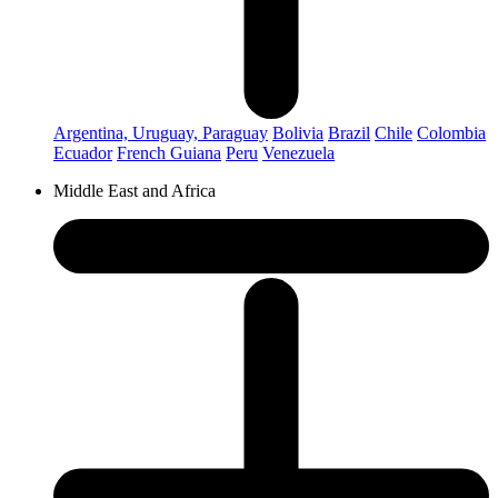
Argentina, Uruguay, Paraguay
Bolivia
Brazil
Chile
Colombia
Ecuador
French Guiana
Peru
Venezuela
Middle East and Africa