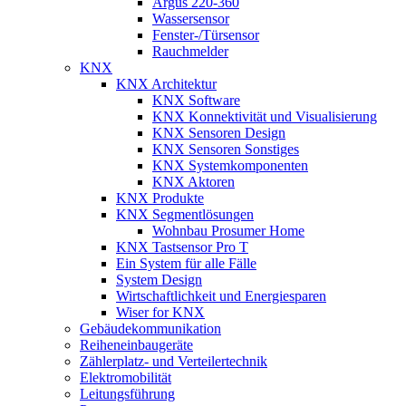
Argus 220-360
Wassersensor
Fenster-/Türsensor
Rauchmelder
KNX
KNX Architektur
KNX Software
KNX Konnektivität und Visualisierung
KNX Sensoren Design
KNX Sensoren Sonstiges
KNX Systemkomponenten
KNX Aktoren
KNX Produkte
KNX Segmentlösungen
Wohnbau Prosumer Home
KNX Tastsensor Pro T
Ein System für alle Fälle
System Design
Wirtschaftlichkeit und Energiesparen
Wiser for KNX
Gebäudekommunikation
Reiheneinbaugeräte
Zählerplatz- und Verteilertechnik
Elektromobilität
Leitungsführung