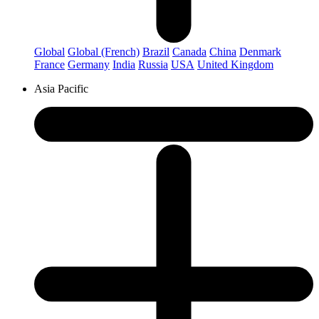
Global
Global (French)
Brazil
Canada
China
Denmark
France
Germany
India
Russia
USA
United Kingdom
Asia Pacific