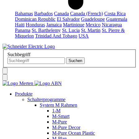
Bahamas
Barbados
Canada
Canada (French)
Costa Rica
Dominican Republic
El Salvador
Guadeloupe
Guatemala
Haiti
Honduras
Jamaica
Martinique
Mexico
Nicaragua
Panama
St. Barthelemy
St. Lucia
St. Martin
St. Pierre &
Miquelon
Trinidad And Tobago
USA
Suchbegriff
Produkte
Schalterprogramme
System M Rahmen
1-M
M-Smart
M-Pure
M-Pure Decor
M-Pure Ocean Plastic
M-Plan