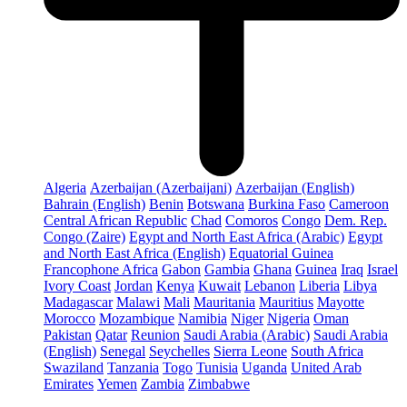
Algeria
Azerbaijan (Azerbaijani)
Azerbaijan (English)
Bahrain (English)
Benin
Botswana
Burkina Faso
Cameroon
Central African Republic
Chad
Comoros
Congo
Dem. Rep.
Congo (Zaire)
Egypt and North East Africa (Arabic)
Egypt
and North East Africa (English)
Equatorial Guinea
Francophone Africa
Gabon
Gambia
Ghana
Guinea
Iraq
Israel
Ivory Coast
Jordan
Kenya
Kuwait
Lebanon
Liberia
Libya
Madagascar
Malawi
Mali
Mauritania
Mauritius
Mayotte
Morocco
Mozambique
Namibia
Niger
Nigeria
Oman
Pakistan
Qatar
Reunion
Saudi Arabia (Arabic)
Saudi Arabia
(English)
Senegal
Seychelles
Sierra Leone
South Africa
Swaziland
Tanzania
Togo
Tunisia
Uganda
United Arab
Emirates
Yemen
Zambia
Zimbabwe