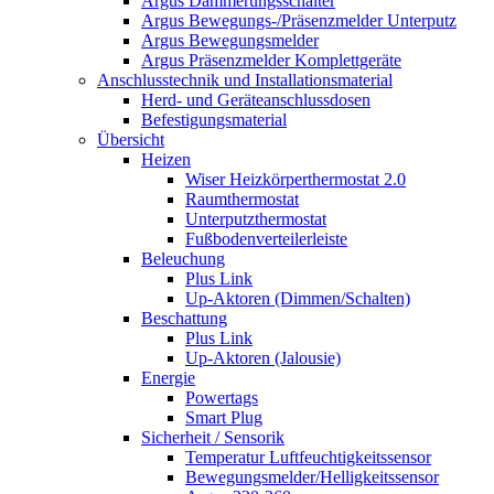
Argus Dämmerungsschalter
Argus Bewegungs-/Präsenzmelder Unterputz
Argus Bewegungsmelder
Argus Präsenzmelder Komplettgeräte
Anschlusstechnik und Installationsmaterial
Herd- und Geräteanschlussdosen
Befestigungsmaterial
Übersicht
Heizen
Wiser Heizkörperthermostat 2.0
Raumthermostat
Unterputzthermostat
Fußbodenverteilerleiste
Beleuchung
Plus Link
Up-Aktoren (Dimmen/Schalten)
Beschattung
Plus Link
Up-Aktoren (Jalousie)
Energie
Powertags
Smart Plug
Sicherheit / Sensorik
Temperatur Luftfeuchtigkeitssensor
Bewegungsmelder/Helligkeitssensor