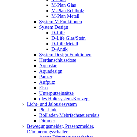
M-Plan Glas
M-Plan Echtholz
M-Plan Metall
System M Funktionen
System Design
D-Life
D-Life Glas/Stein
D-Life Metall
D-Antik
System Design Funktionen
Herdanschlussdose
Aquastar
Aquadesign
Panzer
Aufputz
Elso
Unterputzeinsätze
qles Haltesystem-Konzept
Licht- und Jalousiesystem
PlusLink
Rollladen-Mehrfachsteuerrelais
Dimmer
Bewegungsmelder, Präsenzmelder,
Dämmerungsschalter