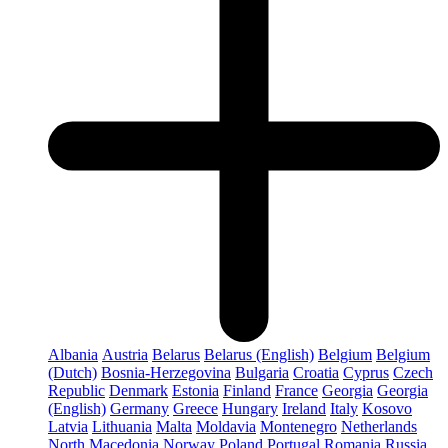
Albania
Austria
Belarus
Belarus (English)
Belgium
Belgium
(Dutch)
Bosnia-Herzegovina
Bulgaria
Croatia
Cyprus
Czech
Republic
Denmark
Estonia
Finland
France
Georgia
Georgia
(English)
Germany
Greece
Hungary
Ireland
Italy
Kosovo
Latvia
Lithuania
Malta
Moldavia
Montenegro
Netherlands
North Macedonia
Norway
Poland
Portugal
Romania
Russia