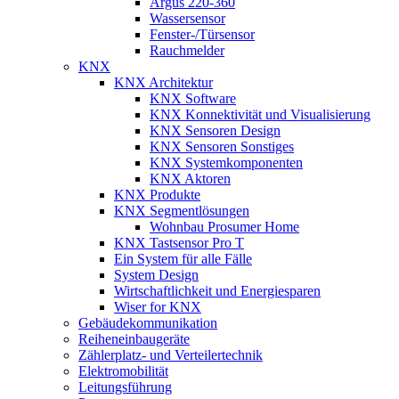
Argus 220-360
Wassersensor
Fenster-/Türsensor
Rauchmelder
KNX
KNX Architektur
KNX Software
KNX Konnektivität und Visualisierung
KNX Sensoren Design
KNX Sensoren Sonstiges
KNX Systemkomponenten
KNX Aktoren
KNX Produkte
KNX Segmentlösungen
Wohnbau Prosumer Home
KNX Tastsensor Pro T
Ein System für alle Fälle
System Design
Wirtschaftlichkeit und Energiesparen
Wiser for KNX
Gebäudekommunikation
Reiheneinbaugeräte
Zählerplatz- und Verteilertechnik
Elektromobilität
Leitungsführung