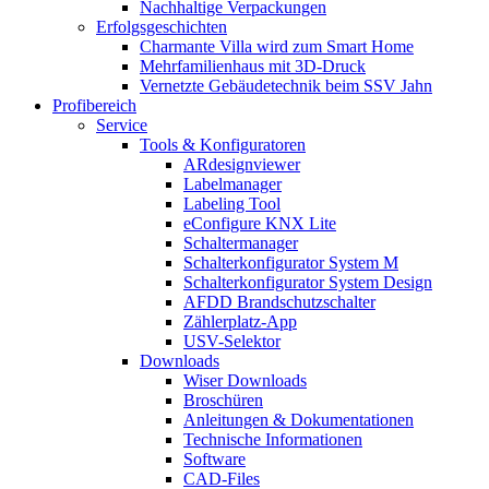
Nachhaltige Verpackungen
Erfolgsgeschichten
Charmante Villa wird zum Smart Home
Mehrfamilienhaus mit 3D-Druck
Vernetzte Gebäudetechnik beim SSV Jahn
Profibereich
Service
Tools & Konfiguratoren
ARdesignviewer
Labelmanager
Labeling Tool
eConfigure KNX Lite
Schaltermanager
Schalterkonfigurator System M
Schalterkonfigurator System Design
AFDD Brandschutzschalter
Zählerplatz-App
USV-Selektor
Downloads
Wiser Downloads
Broschüren
Anleitungen & Dokumentationen
Technische Informationen
Software
CAD-Files