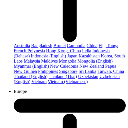
Australia
Bangladesh
Brunei
Cambodia
China
Fiji, Tonga
French Polynesia
Hong Kong, China
India
Indonesia
(Bahasa)
Indonesia (English)
Japan
Kazakhstan
Korea, South
Laos
Malaysia
Maldives
Mongolia
Mongolia (English)
Myanmar (English)
New Caledonia
New Zealand
Papua
New Guinea
Philippines
Singapore
Sri Lanka
Taiwan, China
Thailand (English)
Thailand (Thai)
Uzbekistan
Uzbekistan
(English)
Vietnam
Vietnam (Vietnamese)
Europe