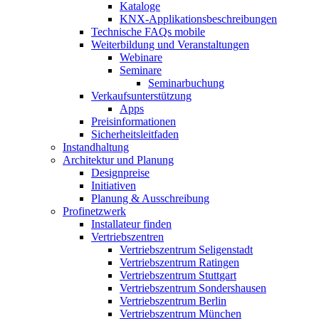
Kataloge
KNX-Applikationsbeschreibungen
Technische FAQs mobile
Weiterbildung und Veranstaltungen
Webinare
Seminare
Seminarbuchung
Verkaufsunterstützung
Apps
Preisinformationen
Sicherheitsleitfaden
Instandhaltung
Architektur und Planung
Designpreise
Initiativen
Planung & Ausschreibung
Profinetzwerk
Installateur finden
Vertriebszentren
Vertriebszentrum Seligenstadt
Vertriebszentrum Ratingen
Vertriebszentrum Stuttgart
Vertriebszentrum Sondershausen
Vertriebszentrum Berlin
Vertriebszentrum München