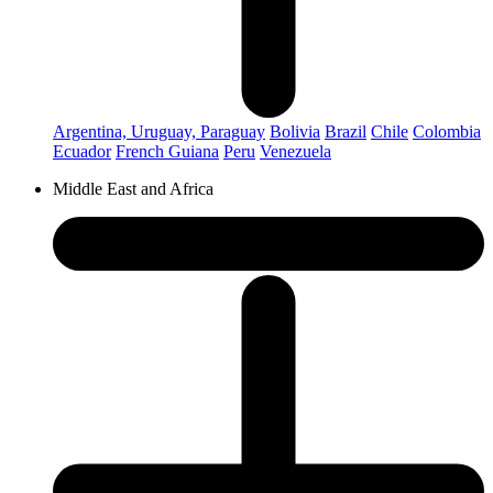
Argentina, Uruguay, Paraguay
Bolivia
Brazil
Chile
Colombia
Ecuador
French Guiana
Peru
Venezuela
Middle East and Africa