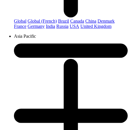
Global
Global (French)
Brazil
Canada
China
Denmark
France
Germany
India
Russia
USA
United Kingdom
Asia Pacific