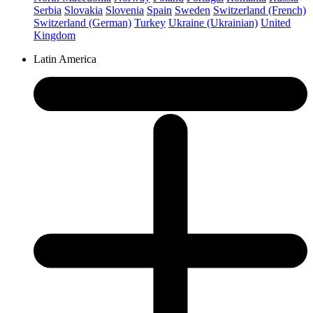
Serbia
Slovakia
Slovenia
Spain
Sweden
Switzerland (French)
Switzerland (German)
Turkey
Ukraine (Ukrainian)
United
Kingdom
Latin America