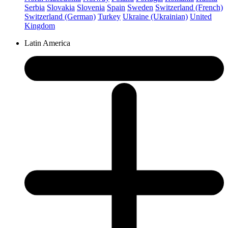
Serbia
Slovakia
Slovenia
Spain
Sweden
Switzerland (French)
Switzerland (German)
Turkey
Ukraine (Ukrainian)
United
Kingdom
Latin America