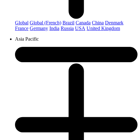
Global
Global (French)
Brazil
Canada
China
Denmark
France
Germany
India
Russia
USA
United Kingdom
Asia Pacific