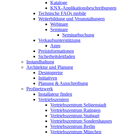
Kataloge
KNX-Applikationsbeschreibungen
Technische FAQs mobile
Weiterbildung und Veranstaltungen
Webinare
Seminare
Seminarbuchung
Verkaufsunterstützung
Apps
Preisinformationen
Sicherheitsleitfaden
Instandhaltung
Architektur und Planung
Designpreise
Initiativen
Planung & Ausschreibung
Profinetzwerk
Installateur finden
Vertriebszentren
Vertriebszentrum Seligenstadt
Vertriebszentrum Ratingen
Vertriebszentrum Stuttgart
Vertriebszentrum Sondershausen
Vertriebszentrum Berlin
Vertriebszentrum München