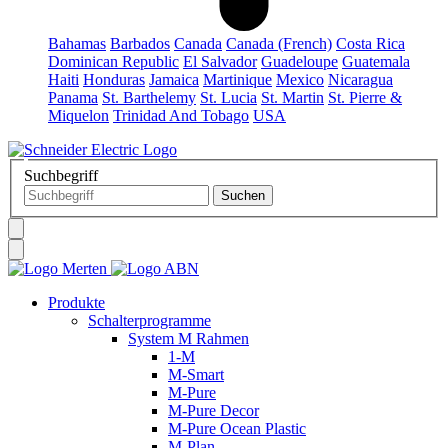
Bahamas
Barbados
Canada
Canada (French)
Costa Rica
Dominican Republic
El Salvador
Guadeloupe
Guatemala
Haiti
Honduras
Jamaica
Martinique
Mexico
Nicaragua
Panama
St. Barthelemy
St. Lucia
St. Martin
St. Pierre &
Miquelon
Trinidad And Tobago
USA
Suchbegriff
Produkte
Schalterprogramme
System M Rahmen
1-M
M-Smart
M-Pure
M-Pure Decor
M-Pure Ocean Plastic
M-Plan