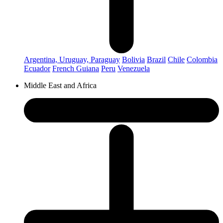
Argentina, Uruguay, Paraguay
Bolivia
Brazil
Chile
Colombia
Ecuador
French Guiana
Peru
Venezuela
Middle East and Africa