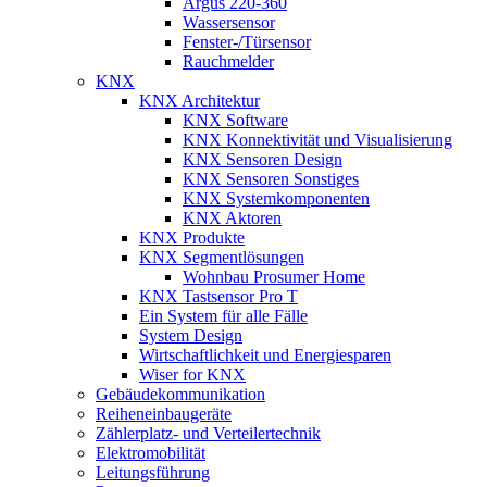
Argus 220-360
Wassersensor
Fenster-/Türsensor
Rauchmelder
KNX
KNX Architektur
KNX Software
KNX Konnektivität und Visualisierung
KNX Sensoren Design
KNX Sensoren Sonstiges
KNX Systemkomponenten
KNX Aktoren
KNX Produkte
KNX Segmentlösungen
Wohnbau Prosumer Home
KNX Tastsensor Pro T
Ein System für alle Fälle
System Design
Wirtschaftlichkeit und Energiesparen
Wiser for KNX
Gebäudekommunikation
Reiheneinbaugeräte
Zählerplatz- und Verteilertechnik
Elektromobilität
Leitungsführung