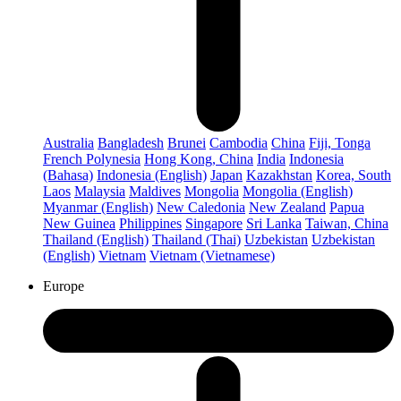
Australia
Bangladesh
Brunei
Cambodia
China
Fiji, Tonga
French Polynesia
Hong Kong, China
India
Indonesia
(Bahasa)
Indonesia (English)
Japan
Kazakhstan
Korea, South
Laos
Malaysia
Maldives
Mongolia
Mongolia (English)
Myanmar (English)
New Caledonia
New Zealand
Papua
New Guinea
Philippines
Singapore
Sri Lanka
Taiwan, China
Thailand (English)
Thailand (Thai)
Uzbekistan
Uzbekistan
(English)
Vietnam
Vietnam (Vietnamese)
Europe