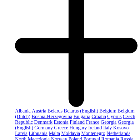
Albania
Austria
Belarus
Belarus (English)
Belgium
Belgium
(Dutch)
Bosnia-Herzegovina
Bulgaria
Croatia
Cyprus
Czech
Republic
Denmark
Estonia
Finland
France
Georgia
Georgia
(English)
Germany
Greece
Hungary
Ireland
Italy
Kosovo
Latvia
Lithuania
Malta
Moldavia
Montenegro
Netherlands
North Macedonia
Norway
Poland
Portugal
Romania
Russia