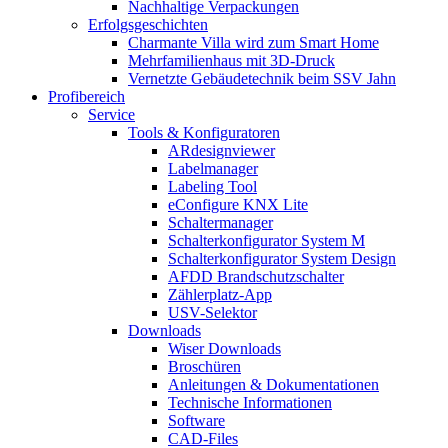
Nachhaltige Verpackungen
Erfolgsgeschichten
Charmante Villa wird zum Smart Home
Mehrfamilienhaus mit 3D-Druck
Vernetzte Gebäudetechnik beim SSV Jahn
Profibereich
Service
Tools & Konfiguratoren
ARdesignviewer
Labelmanager
Labeling Tool
eConfigure KNX Lite
Schaltermanager
Schalterkonfigurator System M
Schalterkonfigurator System Design
AFDD Brandschutzschalter
Zählerplatz-App
USV-Selektor
Downloads
Wiser Downloads
Broschüren
Anleitungen & Dokumentationen
Technische Informationen
Software
CAD-Files