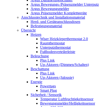
Argus Dämmerungsschalter
Argus Bewegungs-/Präsenzmelder Unterputz
Argus Bewegungsmelder
Argus Präsenzmelder Komplettgeräte
Anschlusstechnik und Installationsmaterial
Herd- und Geräteanschlussdosen
Befestigungsmaterial
Übersicht
Heizen
Wiser Heizkörperthermostat 2.0
Raumthermostat
Unterputzthermostat
Fußbodenverteilerleiste
Beleuchung
Plus Link
Up-Aktoren (Dimmen/Schalten)
Beschattung
Plus Link
Up-Aktoren (Jalousie)
Energie
Powertags
Smart Plug
Sicherheit / Sensorik
Temperatur Luftfeuchtigkeitssensor
Bewegungsmelder/Helligkeitssensor