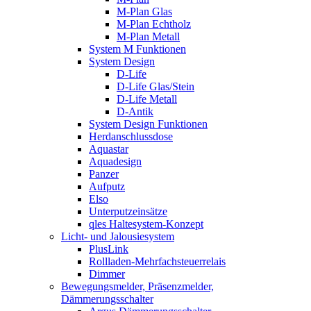
M-Plan Glas
M-Plan Echtholz
M-Plan Metall
System M Funktionen
System Design
D-Life
D-Life Glas/Stein
D-Life Metall
D-Antik
System Design Funktionen
Herdanschlussdose
Aquastar
Aquadesign
Panzer
Aufputz
Elso
Unterputzeinsätze
qles Haltesystem-Konzept
Licht- und Jalousiesystem
PlusLink
Rollladen-Mehrfachsteuerrelais
Dimmer
Bewegungsmelder, Präsenzmelder,
Dämmerungsschalter