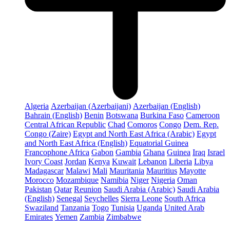
Algeria
Azerbaijan (Azerbaijani)
Azerbaijan (English)
Bahrain (English)
Benin
Botswana
Burkina Faso
Cameroon
Central African Republic
Chad
Comoros
Congo
Dem. Rep.
Congo (Zaire)
Egypt and North East Africa (Arabic)
Egypt
and North East Africa (English)
Equatorial Guinea
Francophone Africa
Gabon
Gambia
Ghana
Guinea
Iraq
Israel
Ivory Coast
Jordan
Kenya
Kuwait
Lebanon
Liberia
Libya
Madagascar
Malawi
Mali
Mauritania
Mauritius
Mayotte
Morocco
Mozambique
Namibia
Niger
Nigeria
Oman
Pakistan
Qatar
Reunion
Saudi Arabia (Arabic)
Saudi Arabia
(English)
Senegal
Seychelles
Sierra Leone
South Africa
Swaziland
Tanzania
Togo
Tunisia
Uganda
United Arab
Emirates
Yemen
Zambia
Zimbabwe