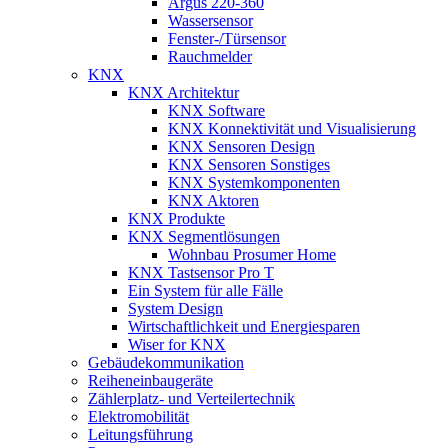
Argus 220-360
Wassersensor
Fenster-/Türsensor
Rauchmelder
KNX
KNX Architektur
KNX Software
KNX Konnektivität und Visualisierung
KNX Sensoren Design
KNX Sensoren Sonstiges
KNX Systemkomponenten
KNX Aktoren
KNX Produkte
KNX Segmentlösungen
Wohnbau Prosumer Home
KNX Tastsensor Pro T
Ein System für alle Fälle
System Design
Wirtschaftlichkeit und Energiesparen
Wiser for KNX
Gebäudekommunikation
Reiheneinbaugeräte
Zählerplatz- und Verteilertechnik
Elektromobilität
Leitungsführung