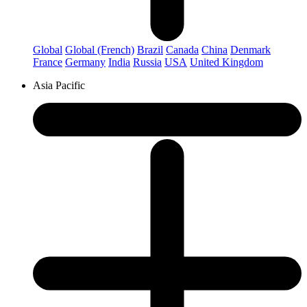
Global
Global (French)
Brazil
Canada
China
Denmark
France
Germany
India
Russia
USA
United Kingdom
Asia Pacific