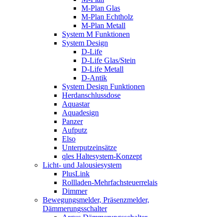
M-Plan Glas
M-Plan Echtholz
M-Plan Metall
System M Funktionen
System Design
D-Life
D-Life Glas/Stein
D-Life Metall
D-Antik
System Design Funktionen
Herdanschlussdose
Aquastar
Aquadesign
Panzer
Aufputz
Elso
Unterputzeinsätze
qles Haltesystem-Konzept
Licht- und Jalousiesystem
PlusLink
Rollladen-Mehrfachsteuerrelais
Dimmer
Bewegungsmelder, Präsenzmelder,
Dämmerungsschalter