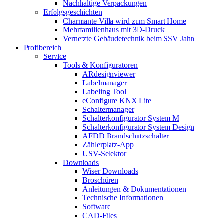
Nachhaltige Verpackungen
Erfolgsgeschichten
Charmante Villa wird zum Smart Home
Mehrfamilienhaus mit 3D-Druck
Vernetzte Gebäudetechnik beim SSV Jahn
Profibereich
Service
Tools & Konfiguratoren
ARdesignviewer
Labelmanager
Labeling Tool
eConfigure KNX Lite
Schaltermanager
Schalterkonfigurator System M
Schalterkonfigurator System Design
AFDD Brandschutzschalter
Zählerplatz-App
USV-Selektor
Downloads
Wiser Downloads
Broschüren
Anleitungen & Dokumentationen
Technische Informationen
Software
CAD-Files