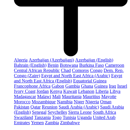
Algeria
Azerbaijan (Azerbaijani)
Azerbaijan (English)
Bahrain (English)
Benin
Botswana
Burkina Faso
Cameroon
Central African Republic
Chad
Comoros
Congo
Dem. Rep.
Congo (Zaire)
Egypt and North East Africa (Arabic)
Egypt
and North East Africa (English)
Equatorial Guinea
Francophone Africa
Gabon
Gambia
Ghana
Guinea
Iraq
Israel
Ivory Coast
Jordan
Kenya
Kuwait
Lebanon
Liberia
Libya
Madagascar
Malawi
Mali
Mauritania
Mauritius
Mayotte
Morocco
Mozambique
Namibia
Niger
Nigeria
Oman
Pakistan
Qatar
Reunion
Saudi Arabia (Arabic)
Saudi Arabia
(English)
Senegal
Seychelles
Sierra Leone
South Africa
Swaziland
Tanzania
Togo
Tunisia
Uganda
United Arab
Emirates
Yemen
Zambia
Zimbabwe