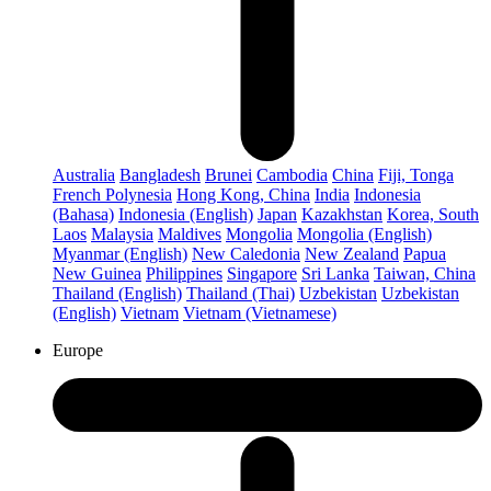
Australia
Bangladesh
Brunei
Cambodia
China
Fiji, Tonga
French Polynesia
Hong Kong, China
India
Indonesia
(Bahasa)
Indonesia (English)
Japan
Kazakhstan
Korea, South
Laos
Malaysia
Maldives
Mongolia
Mongolia (English)
Myanmar (English)
New Caledonia
New Zealand
Papua
New Guinea
Philippines
Singapore
Sri Lanka
Taiwan, China
Thailand (English)
Thailand (Thai)
Uzbekistan
Uzbekistan
(English)
Vietnam
Vietnam (Vietnamese)
Europe