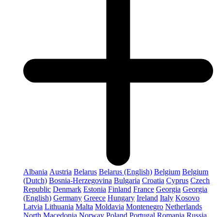
Albania
Austria
Belarus
Belarus (English)
Belgium
Belgium
(Dutch)
Bosnia-Herzegovina
Bulgaria
Croatia
Cyprus
Czech
Republic
Denmark
Estonia
Finland
France
Georgia
Georgia
(English)
Germany
Greece
Hungary
Ireland
Italy
Kosovo
Latvia
Lithuania
Malta
Moldavia
Montenegro
Netherlands
North Macedonia
Norway
Poland
Portugal
Romania
Russia