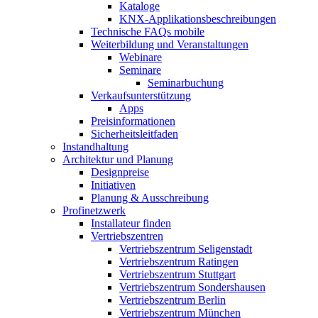
Kataloge
KNX-Applikationsbeschreibungen
Technische FAQs mobile
Weiterbildung und Veranstaltungen
Webinare
Seminare
Seminarbuchung
Verkaufsunterstützung
Apps
Preisinformationen
Sicherheitsleitfaden
Instandhaltung
Architektur und Planung
Designpreise
Initiativen
Planung & Ausschreibung
Profinetzwerk
Installateur finden
Vertriebszentren
Vertriebszentrum Seligenstadt
Vertriebszentrum Ratingen
Vertriebszentrum Stuttgart
Vertriebszentrum Sondershausen
Vertriebszentrum Berlin
Vertriebszentrum München