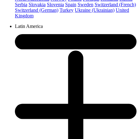
Serbia
Slovakia
Slovenia
Spain
Sweden
Switzerland (French)
Switzerland (German)
Turkey
Ukraine (Ukrainian)
United
Kingdom
Latin America