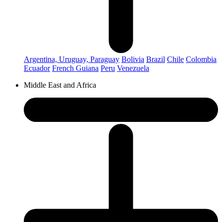
Argentina, Uruguay, Paraguay
Bolivia
Brazil
Chile
Colombia
Ecuador
French Guiana
Peru
Venezuela
Middle East and Africa