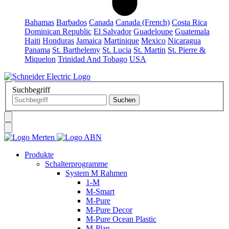
Bahamas
Barbados
Canada
Canada (French)
Costa Rica
Dominican Republic
El Salvador
Guadeloupe
Guatemala
Haiti
Honduras
Jamaica
Martinique
Mexico
Nicaragua
Panama
St. Barthelemy
St. Lucia
St. Martin
St. Pierre &
Miquelon
Trinidad And Tobago
USA
Suchbegriff
Produkte
Schalterprogramme
System M Rahmen
1-M
M-Smart
M-Pure
M-Pure Decor
M-Pure Ocean Plastic
M-Plan