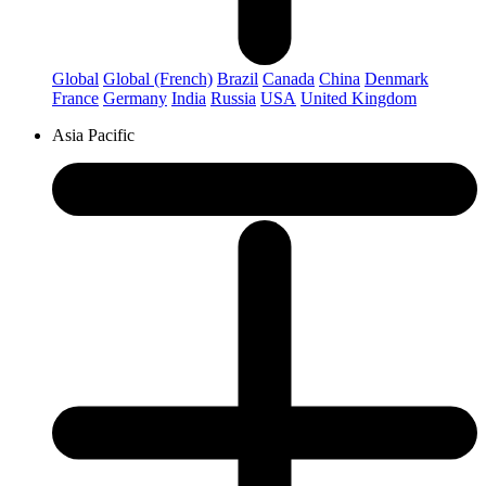
Global
Global (French)
Brazil
Canada
China
Denmark
France
Germany
India
Russia
USA
United Kingdom
Asia Pacific