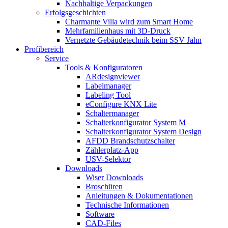
Nachhaltige Verpackungen
Erfolgsgeschichten
Charmante Villa wird zum Smart Home
Mehrfamilienhaus mit 3D-Druck
Vernetzte Gebäudetechnik beim SSV Jahn
Profibereich
Service
Tools & Konfiguratoren
ARdesignviewer
Labelmanager
Labeling Tool
eConfigure KNX Lite
Schaltermanager
Schalterkonfigurator System M
Schalterkonfigurator System Design
AFDD Brandschutzschalter
Zählerplatz-App
USV-Selektor
Downloads
Wiser Downloads
Broschüren
Anleitungen & Dokumentationen
Technische Informationen
Software
CAD-Files