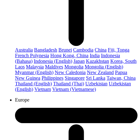
Australia
Bangladesh
Brunei
Cambodia
China
Fiji, Tonga
French Polynesia
Hong Kong, China
India
Indonesia
(Bahasa)
Indonesia (English)
Japan
Kazakhstan
Korea, South
Laos
Malaysia
Maldives
Mongolia
Mongolia (English)
Myanmar (English)
New Caledonia
New Zealand
Papua
New Guinea
Philippines
Singapore
Sri Lanka
Taiwan, China
Thailand (English)
Thailand (Thai)
Uzbekistan
Uzbekistan
(English)
Vietnam
Vietnam (Vietnamese)
Europe