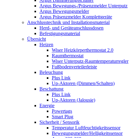
Argus Dämmerungsschalter
Argus Bewegungs-/Präsenzmelder Unterputz
Argus Bewegungsmelder
Argus Präsenzmelder Komplettgeräte
Anschlusstechnik und Installationsmaterial
Herd- und Geräteanschlussdosen
Befestigungsmaterial
Übersicht
Heizen
Wiser Heizkörperthermostat 2.0
Raumthermostat
Wiser Unterputz-Raumtemperaturregler
Fußbodenverteilerleiste
Beleuchung
Plus Link
Up-Aktoren (Dimmen/Schalten)
Beschattung
Plus Link
Up-Aktoren (Jalousie)
Energie
Powertags
Smart Plug
Sicherheit / Sensorik
Temperatur Luftfeuchtigkeitssensor
Bewegungsmelder/Helligkeitssensor