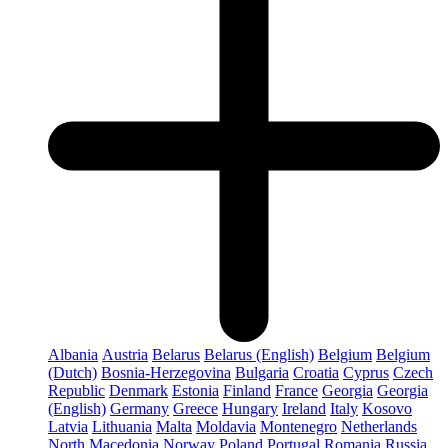
Albania
Austria
Belarus
Belarus (English)
Belgium
Belgium
(Dutch)
Bosnia-Herzegovina
Bulgaria
Croatia
Cyprus
Czech
Republic
Denmark
Estonia
Finland
France
Georgia
Georgia
(English)
Germany
Greece
Hungary
Ireland
Italy
Kosovo
Latvia
Lithuania
Malta
Moldavia
Montenegro
Netherlands
North Macedonia
Norway
Poland
Portugal
Romania
Russia