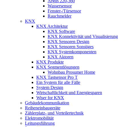
Argus 220-360
Wassersensor
Fenster-/Türsensor
Rauchmelder
KNX
KNX Architektur
KNX Software
KNX Konnektivität und Visualisierung
KNX Sensoren Design
KNX Sensoren Sonstiges
KNX Systemkomponenten
KNX Aktoren
KNX Produkte
KNX Segmentlösungen
Wohnbau Prosumer Home
KNX Tastsensor Pro T
Ein System für alle Fälle
System Design
Wirtschaftlichkeit und Energiesparen
Wiser for KNX
Gebäudekommunikation
Reiheneinbaugeräte
Zählerplatz- und Verteilertechnik
Elektromobilität
Leitungsführung