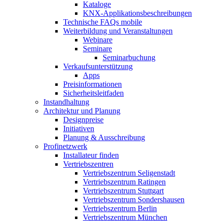
Kataloge
KNX-Applikationsbeschreibungen
Technische FAQs mobile
Weiterbildung und Veranstaltungen
Webinare
Seminare
Seminarbuchung
Verkaufsunterstützung
Apps
Preisinformationen
Sicherheitsleitfaden
Instandhaltung
Architektur und Planung
Designpreise
Initiativen
Planung & Ausschreibung
Profinetzwerk
Installateur finden
Vertriebszentren
Vertriebszentrum Seligenstadt
Vertriebszentrum Ratingen
Vertriebszentrum Stuttgart
Vertriebszentrum Sondershausen
Vertriebszentrum Berlin
Vertriebszentrum München