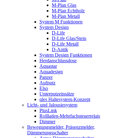
M-Plan Glas
M-Plan Echtholz
M-Plan Metall
System M Funktionen
System Design
D-Life
D-Life Glas/Stein
D-Life Metall
D-Antik
System Design Funktionen
Herdanschlussdose
Aquastar
Aquadesign
Panzer
Aufputz
Elso
Unterputzeinsätze
qles Haltesystem-Konzept
Licht- und Jalousiesystem
PlusLink
Rollladen-Mehrfachsteuerrelais
Dimmer
Bewegungsmelder, Präsenzmelder,
Dämmerungsschalter