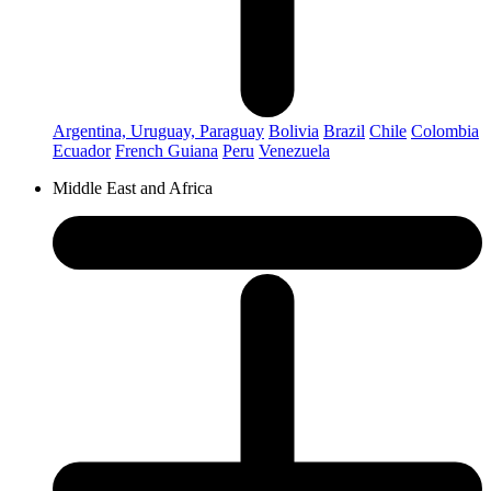
Argentina, Uruguay, Paraguay
Bolivia
Brazil
Chile
Colombia
Ecuador
French Guiana
Peru
Venezuela
Middle East and Africa