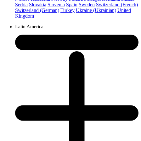
Serbia
Slovakia
Slovenia
Spain
Sweden
Switzerland (French)
Switzerland (German)
Turkey
Ukraine (Ukrainian)
United
Kingdom
Latin America