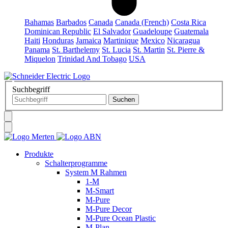
Bahamas
Barbados
Canada
Canada (French)
Costa Rica
Dominican Republic
El Salvador
Guadeloupe
Guatemala
Haiti
Honduras
Jamaica
Martinique
Mexico
Nicaragua
Panama
St. Barthelemy
St. Lucia
St. Martin
St. Pierre &
Miquelon
Trinidad And Tobago
USA
Suchbegriff
Produkte
Schalterprogramme
System M Rahmen
1-M
M-Smart
M-Pure
M-Pure Decor
M-Pure Ocean Plastic
M-Plan