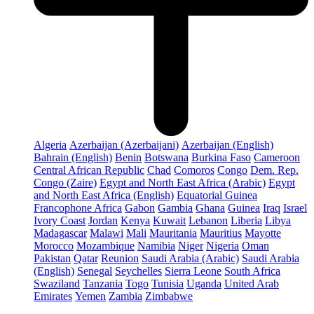
Algeria
Azerbaijan (Azerbaijani)
Azerbaijan (English)
Bahrain (English)
Benin
Botswana
Burkina Faso
Cameroon
Central African Republic
Chad
Comoros
Congo
Dem. Rep.
Congo (Zaire)
Egypt and North East Africa (Arabic)
Egypt
and North East Africa (English)
Equatorial Guinea
Francophone Africa
Gabon
Gambia
Ghana
Guinea
Iraq
Israel
Ivory Coast
Jordan
Kenya
Kuwait
Lebanon
Liberia
Libya
Madagascar
Malawi
Mali
Mauritania
Mauritius
Mayotte
Morocco
Mozambique
Namibia
Niger
Nigeria
Oman
Pakistan
Qatar
Reunion
Saudi Arabia (Arabic)
Saudi Arabia
(English)
Senegal
Seychelles
Sierra Leone
South Africa
Swaziland
Tanzania
Togo
Tunisia
Uganda
United Arab
Emirates
Yemen
Zambia
Zimbabwe