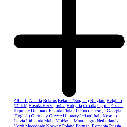
Albania
Austria
Belarus
Belarus (English)
Belgium
Belgium
(Dutch)
Bosnia-Herzegovina
Bulgaria
Croatia
Cyprus
Czech
Republic
Denmark
Estonia
Finland
France
Georgia
Georgia
(English)
Germany
Greece
Hungary
Ireland
Italy
Kosovo
Latvia
Lithuania
Malta
Moldavia
Montenegro
Netherlands
North Macedonia
Norway
Poland
Portugal
Romania
Russia