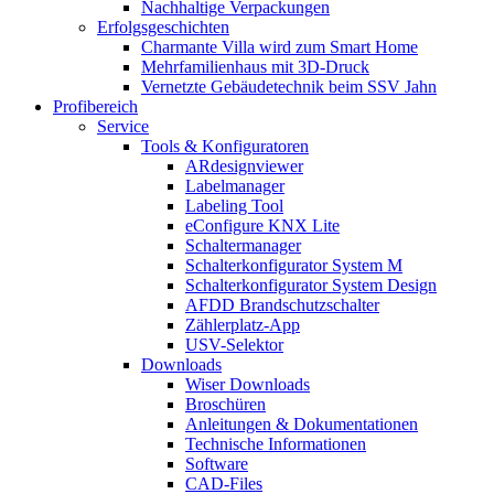
Nachhaltige Verpackungen
Erfolgsgeschichten
Charmante Villa wird zum Smart Home
Mehrfamilienhaus mit 3D-Druck
Vernetzte Gebäudetechnik beim SSV Jahn
Profibereich
Service
Tools & Konfiguratoren
ARdesignviewer
Labelmanager
Labeling Tool
eConfigure KNX Lite
Schaltermanager
Schalterkonfigurator System M
Schalterkonfigurator System Design
AFDD Brandschutzschalter
Zählerplatz-App
USV-Selektor
Downloads
Wiser Downloads
Broschüren
Anleitungen & Dokumentationen
Technische Informationen
Software
CAD-Files