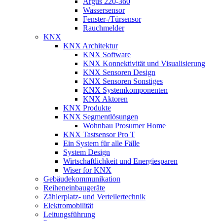
Argus 220-360
Wassersensor
Fenster-/Türsensor
Rauchmelder
KNX
KNX Architektur
KNX Software
KNX Konnektivität und Visualisierung
KNX Sensoren Design
KNX Sensoren Sonstiges
KNX Systemkomponenten
KNX Aktoren
KNX Produkte
KNX Segmentlösungen
Wohnbau Prosumer Home
KNX Tastsensor Pro T
Ein System für alle Fälle
System Design
Wirtschaftlichkeit und Energiesparen
Wiser for KNX
Gebäudekommunikation
Reiheneinbaugeräte
Zählerplatz- und Verteilertechnik
Elektromobilität
Leitungsführung