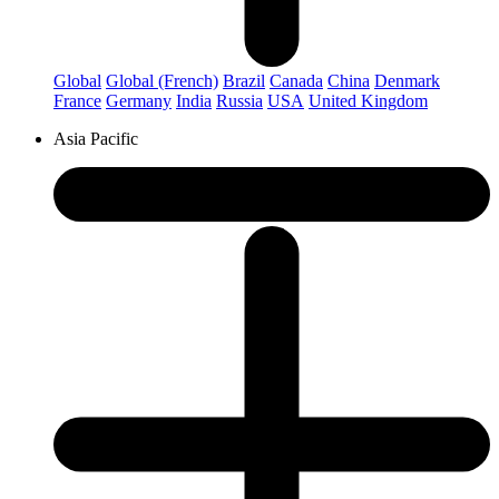
Global
Global (French)
Brazil
Canada
China
Denmark
France
Germany
India
Russia
USA
United Kingdom
Asia Pacific