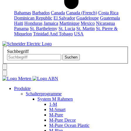
Bahamas
Barbados
Canada
Canada (French)
Costa Rica
Dominican Republic
El Salvador
Guadeloupe
Guatemala
Haiti
Honduras
Jamaica
Martinique
Mexico
Nicaragua
Panama
St. Barthelemy
St. Lucia
St. Martin
St. Pierre &
Miquelon
Trinidad And Tobago
USA
Suchbegriff
Produkte
Schalterprogramme
System M Rahmen
1-M
M-Smart
M-Pure
M-Pure Decor
M-Pure Ocean Plastic
M-Plan