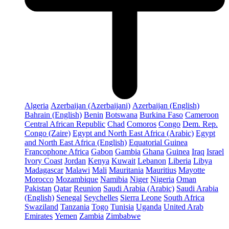
Algeria
Azerbaijan (Azerbaijani)
Azerbaijan (English)
Bahrain (English)
Benin
Botswana
Burkina Faso
Cameroon
Central African Republic
Chad
Comoros
Congo
Dem. Rep.
Congo (Zaire)
Egypt and North East Africa (Arabic)
Egypt
and North East Africa (English)
Equatorial Guinea
Francophone Africa
Gabon
Gambia
Ghana
Guinea
Iraq
Israel
Ivory Coast
Jordan
Kenya
Kuwait
Lebanon
Liberia
Libya
Madagascar
Malawi
Mali
Mauritania
Mauritius
Mayotte
Morocco
Mozambique
Namibia
Niger
Nigeria
Oman
Pakistan
Qatar
Reunion
Saudi Arabia (Arabic)
Saudi Arabia
(English)
Senegal
Seychelles
Sierra Leone
South Africa
Swaziland
Tanzania
Togo
Tunisia
Uganda
United Arab
Emirates
Yemen
Zambia
Zimbabwe