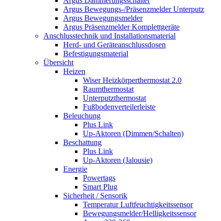
Argus Dämmerungsschalter
Argus Bewegungs-/Präsenzmelder Unterputz
Argus Bewegungsmelder
Argus Präsenzmelder Komplettgeräte
Anschlusstechnik und Installationsmaterial
Herd- und Geräteanschlussdosen
Befestigungsmaterial
Übersicht
Heizen
Wiser Heizkörperthermostat 2.0
Raumthermostat
Unterputzthermostat
Fußbodenverteilerleiste
Beleuchung
Plus Link
Up-Aktoren (Dimmen/Schalten)
Beschattung
Plus Link
Up-Aktoren (Jalousie)
Energie
Powertags
Smart Plug
Sicherheit / Sensorik
Temperatur Luftfeuchtigkeitssensor
Bewegungsmelder/Helligkeitssensor