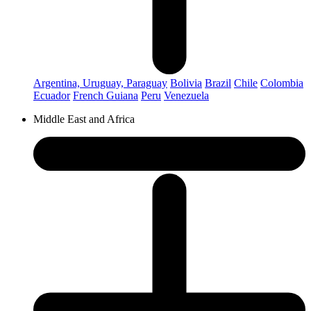
Argentina, Uruguay, Paraguay
Bolivia
Brazil
Chile
Colombia
Ecuador
French Guiana
Peru
Venezuela
Middle East and Africa