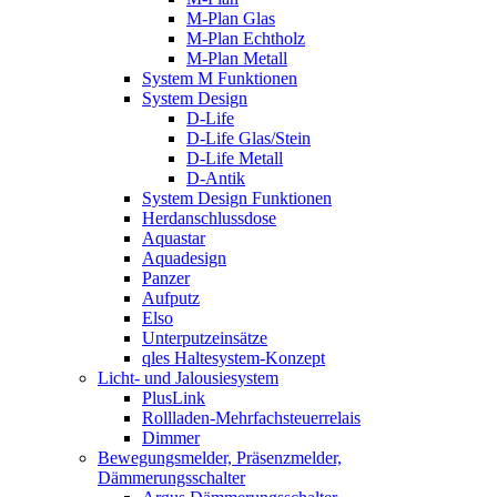
M-Plan Glas
M-Plan Echtholz
M-Plan Metall
System M Funktionen
System Design
D-Life
D-Life Glas/Stein
D-Life Metall
D-Antik
System Design Funktionen
Herdanschlussdose
Aquastar
Aquadesign
Panzer
Aufputz
Elso
Unterputzeinsätze
qles Haltesystem-Konzept
Licht- und Jalousiesystem
PlusLink
Rollladen-Mehrfachsteuerrelais
Dimmer
Bewegungsmelder, Präsenzmelder,
Dämmerungsschalter