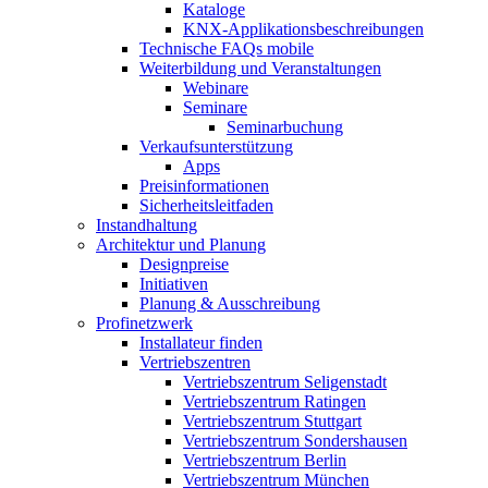
Kataloge
KNX-Applikationsbeschreibungen
Technische FAQs mobile
Weiterbildung und Veranstaltungen
Webinare
Seminare
Seminarbuchung
Verkaufsunterstützung
Apps
Preisinformationen
Sicherheitsleitfaden
Instandhaltung
Architektur und Planung
Designpreise
Initiativen
Planung & Ausschreibung
Profinetzwerk
Installateur finden
Vertriebszentren
Vertriebszentrum Seligenstadt
Vertriebszentrum Ratingen
Vertriebszentrum Stuttgart
Vertriebszentrum Sondershausen
Vertriebszentrum Berlin
Vertriebszentrum München