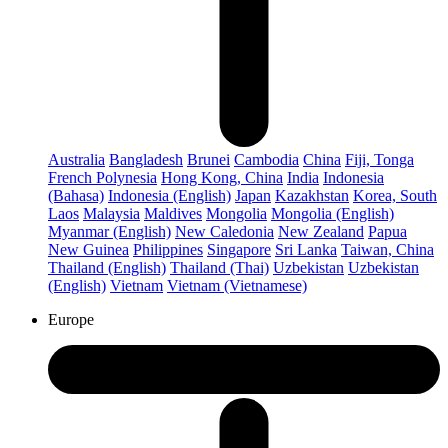
Australia
Bangladesh
Brunei
Cambodia
China
Fiji, Tonga
French Polynesia
Hong Kong, China
India
Indonesia
(Bahasa)
Indonesia (English)
Japan
Kazakhstan
Korea, South
Laos
Malaysia
Maldives
Mongolia
Mongolia (English)
Myanmar (English)
New Caledonia
New Zealand
Papua
New Guinea
Philippines
Singapore
Sri Lanka
Taiwan, China
Thailand (English)
Thailand (Thai)
Uzbekistan
Uzbekistan
(English)
Vietnam
Vietnam (Vietnamese)
Europe