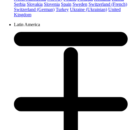
Serbia
Slovakia
Slovenia
Spain
Sweden
Switzerland (French)
Switzerland (German)
Turkey
Ukraine (Ukrainian)
United
Kingdom
Latin America