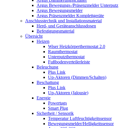
Argus Dämmerungsschalter
Argus Bewegungs-/Präsenzmelder Unterputz
Argus Bewegungsmelder
Argus Präsenzmelder Komplettgeräte
Anschlusstechnik und Installationsmaterial
Herd- und Geräteanschlussdosen
Befestigungsmaterial
Übersicht
Heizen
Wiser Heizkörperthermostat 2.0
Raumthermostat
Unterputzthermostat
Fußbodenverteilerleiste
Beleuchung
Plus Link
Up-Aktoren (Dimmen/Schalten)
Beschattung
Plus Link
Up-Aktoren (Jalousie)
Energie
Powertags
Smart Plug
Sicherheit / Sensorik
Temperatur Luftfeuchtigkeitssensor
Bewegungsmelder/Helligkeitssensor