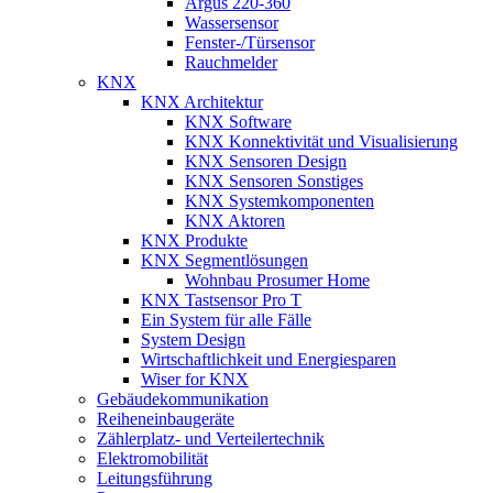
Argus 220-360
Wassersensor
Fenster-/Türsensor
Rauchmelder
KNX
KNX Architektur
KNX Software
KNX Konnektivität und Visualisierung
KNX Sensoren Design
KNX Sensoren Sonstiges
KNX Systemkomponenten
KNX Aktoren
KNX Produkte
KNX Segmentlösungen
Wohnbau Prosumer Home
KNX Tastsensor Pro T
Ein System für alle Fälle
System Design
Wirtschaftlichkeit und Energiesparen
Wiser for KNX
Gebäudekommunikation
Reiheneinbaugeräte
Zählerplatz- und Verteilertechnik
Elektromobilität
Leitungsführung