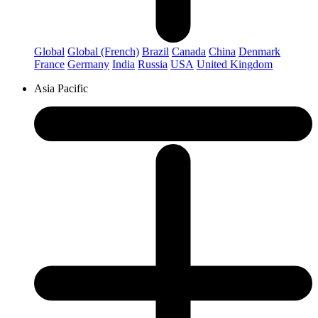
Global
Global (French)
Brazil
Canada
China
Denmark
France
Germany
India
Russia
USA
United Kingdom
Asia Pacific