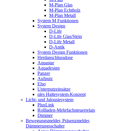
M-Plan Glas
M-Plan Echtholz
M-Plan Metall
System M Funktionen
System Design
D-Life
D-Life Glas/Stein
D-Life Metall
D-Antik
System Design Funktionen
Herdanschlussdose
Aquastar
Aquadesign
Panzer
Aufputz
Elso
Unterputzeinsätze
qles Haltesystem-Konzept
Licht- und Jalousiesystem
PlusLink
Rollladen-Mehrfachsteuerrelais
Dimmer
Bewegungsmelder, Präsenzmelder,
Dämmerungsschalter