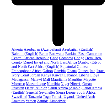
Algeria
Azerbaijan (Azerbaijani)
Azerbaijan (English)
Bahrain (English)
Benin
Botswana
Burkina Faso
Cameroon
Central African Republic
Chad
Comoros
Congo
Dem. Rep.
Congo (Zaire)
Egypt and North East Africa (Arabic)
Egypt
and North East Africa (English)
Equatorial Guinea
Francophone Africa
Gabon
Gambia
Ghana
Guinea
Iraq
Israel
Ivory Coast
Jordan
Kenya
Kuwait
Lebanon
Liberia
Libya
Madagascar
Malawi
Mali
Mauritania
Mauritius
Mayotte
Morocco
Mozambique
Namibia
Niger
Nigeria
Oman
Pakistan
Qatar
Reunion
Saudi Arabia (Arabic)
Saudi Arabia
(English)
Senegal
Seychelles
Sierra Leone
South Africa
Swaziland
Tanzania
Togo
Tunisia
Uganda
United Arab
Emirates
Yemen
Zambia
Zimbabwe