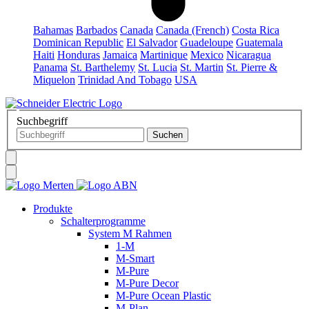
Bahamas
Barbados
Canada
Canada (French)
Costa Rica
Dominican Republic
El Salvador
Guadeloupe
Guatemala
Haiti
Honduras
Jamaica
Martinique
Mexico
Nicaragua
Panama
St. Barthelemy
St. Lucia
St. Martin
St. Pierre &
Miquelon
Trinidad And Tobago
USA
Suchbegriff
Produkte
Schalterprogramme
System M Rahmen
1-M
M-Smart
M-Pure
M-Pure Decor
M-Pure Ocean Plastic
M-Plan