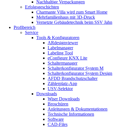
Nachhaltige Verpackungen
Erfolgsgeschichten
Charmante Villa wird zum Smart Home
Mehrfamilienhaus mit 3D-Druck
Vernetzte Gebäudetechnik beim SSV Jahn
Profibereich
Service
Tools & Konfiguratoren
ARdesignviewer
Labelmanager
Labeling Tool
eConfigure KNX Lite
Schaltermanager
Schalterkonfigurator System M
Schalterkonfigurator System Design
AFDD Brandschutzschalter
Zählerplatz-App
USV-Selektor
Downloads
Wiser Downloads
Broschüren
Anleitungen & Dokumentationen
Technische Informationen
Software
CAD-Files