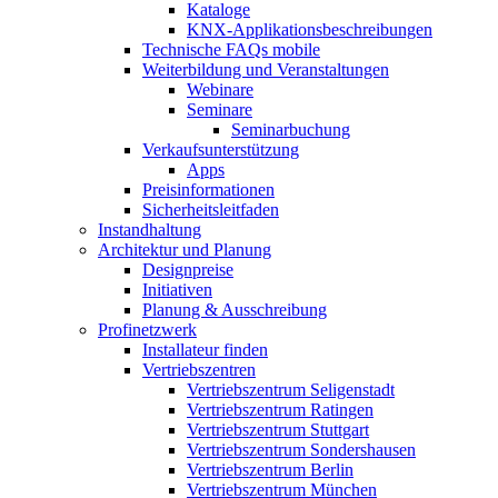
Kataloge
KNX-Applikationsbeschreibungen
Technische FAQs mobile
Weiterbildung und Veranstaltungen
Webinare
Seminare
Seminarbuchung
Verkaufsunterstützung
Apps
Preisinformationen
Sicherheitsleitfaden
Instandhaltung
Architektur und Planung
Designpreise
Initiativen
Planung & Ausschreibung
Profinetzwerk
Installateur finden
Vertriebszentren
Vertriebszentrum Seligenstadt
Vertriebszentrum Ratingen
Vertriebszentrum Stuttgart
Vertriebszentrum Sondershausen
Vertriebszentrum Berlin
Vertriebszentrum München