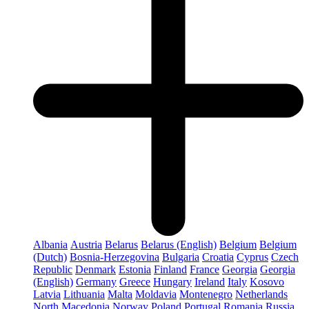
Albania
Austria
Belarus
Belarus (English)
Belgium
Belgium
(Dutch)
Bosnia-Herzegovina
Bulgaria
Croatia
Cyprus
Czech
Republic
Denmark
Estonia
Finland
France
Georgia
Georgia
(English)
Germany
Greece
Hungary
Ireland
Italy
Kosovo
Latvia
Lithuania
Malta
Moldavia
Montenegro
Netherlands
North Macedonia
Norway
Poland
Portugal
Romania
Russia