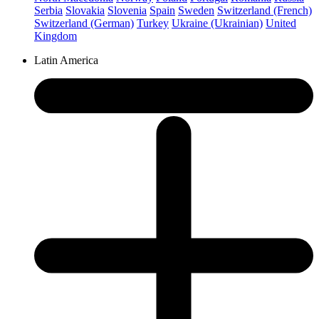
Serbia
Slovakia
Slovenia
Spain
Sweden
Switzerland (French)
Switzerland (German)
Turkey
Ukraine (Ukrainian)
United
Kingdom
Latin America