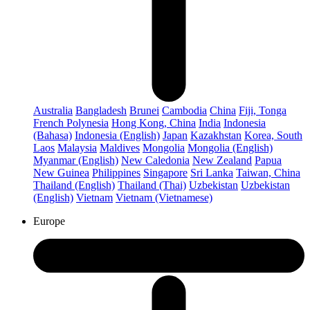
Australia
Bangladesh
Brunei
Cambodia
China
Fiji, Tonga
French Polynesia
Hong Kong, China
India
Indonesia
(Bahasa)
Indonesia (English)
Japan
Kazakhstan
Korea, South
Laos
Malaysia
Maldives
Mongolia
Mongolia (English)
Myanmar (English)
New Caledonia
New Zealand
Papua
New Guinea
Philippines
Singapore
Sri Lanka
Taiwan, China
Thailand (English)
Thailand (Thai)
Uzbekistan
Uzbekistan
(English)
Vietnam
Vietnam (Vietnamese)
Europe