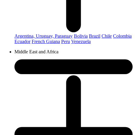
Argentina, Uruguay, Paraguay
Bolivia
Brazil
Chile
Colombia
Ecuador
French Guiana
Peru
Venezuela
Middle East and Africa