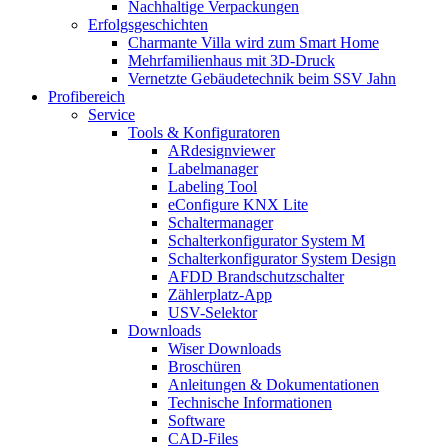
Nachhaltige Verpackungen
Erfolgsgeschichten
Charmante Villa wird zum Smart Home
Mehrfamilienhaus mit 3D-Druck
Vernetzte Gebäudetechnik beim SSV Jahn
Profibereich
Service
Tools & Konfiguratoren
ARdesignviewer
Labelmanager
Labeling Tool
eConfigure KNX Lite
Schaltermanager
Schalterkonfigurator System M
Schalterkonfigurator System Design
AFDD Brandschutzschalter
Zählerplatz-App
USV-Selektor
Downloads
Wiser Downloads
Broschüren
Anleitungen & Dokumentationen
Technische Informationen
Software
CAD-Files