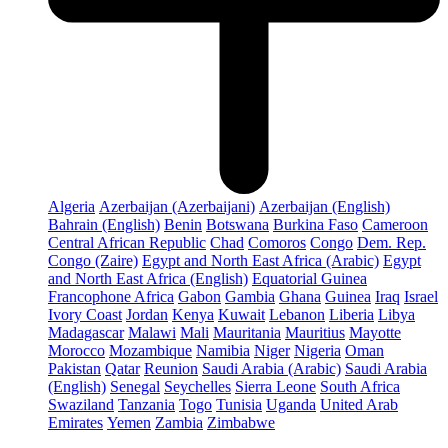
Algeria
Azerbaijan (Azerbaijani)
Azerbaijan (English)
Bahrain (English)
Benin
Botswana
Burkina Faso
Cameroon
Central African Republic
Chad
Comoros
Congo
Dem. Rep.
Congo (Zaire)
Egypt and North East Africa (Arabic)
Egypt
and North East Africa (English)
Equatorial Guinea
Francophone Africa
Gabon
Gambia
Ghana
Guinea
Iraq
Israel
Ivory Coast
Jordan
Kenya
Kuwait
Lebanon
Liberia
Libya
Madagascar
Malawi
Mali
Mauritania
Mauritius
Mayotte
Morocco
Mozambique
Namibia
Niger
Nigeria
Oman
Pakistan
Qatar
Reunion
Saudi Arabia (Arabic)
Saudi Arabia
(English)
Senegal
Seychelles
Sierra Leone
South Africa
Swaziland
Tanzania
Togo
Tunisia
Uganda
United Arab
Emirates
Yemen
Zambia
Zimbabwe