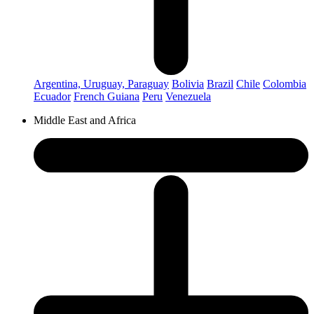
Argentina, Uruguay, Paraguay
Bolivia
Brazil
Chile
Colombia
Ecuador
French Guiana
Peru
Venezuela
Middle East and Africa