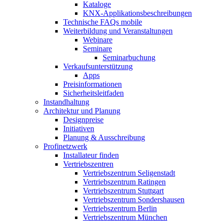
Kataloge
KNX-Applikationsbeschreibungen
Technische FAQs mobile
Weiterbildung und Veranstaltungen
Webinare
Seminare
Seminarbuchung
Verkaufsunterstützung
Apps
Preisinformationen
Sicherheitsleitfaden
Instandhaltung
Architektur und Planung
Designpreise
Initiativen
Planung & Ausschreibung
Profinetzwerk
Installateur finden
Vertriebszentren
Vertriebszentrum Seligenstadt
Vertriebszentrum Ratingen
Vertriebszentrum Stuttgart
Vertriebszentrum Sondershausen
Vertriebszentrum Berlin
Vertriebszentrum München