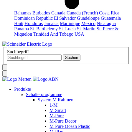
Bahamas
Barbados
Canada
Canada (French)
Costa Rica
Dominican Republic
El Salvador
Guadeloupe
Guatemala
Haiti
Honduras
Jamaica
Martinique
Mexico
Nicaragua
Panama
St. Barthelemy
St. Lucia
St. Martin
St. Pierre &
Miquelon
Trinidad And Tobago
USA
Suchbegriff
Produkte
Schalterprogramme
System M Rahmen
1-M
M-Smart
M-Pure
M-Pure Decor
M-Pure Ocean Plastic
M-Plan