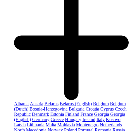
Albania
Austria
Belarus
Belarus (English)
Belgium
Belgium
(Dutch)
Bosnia-Herzegovina
Bulgaria
Croatia
Cyprus
Czech
Republic
Denmark
Estonia
Finland
France
Georgia
Georgia
(English)
Germany
Greece
Hungary
Ireland
Italy
Kosovo
Latvia
Lithuania
Malta
Moldavia
Montenegro
Netherlands
North Macedonia
Norway
Poland
Portugal
Romania
Russia