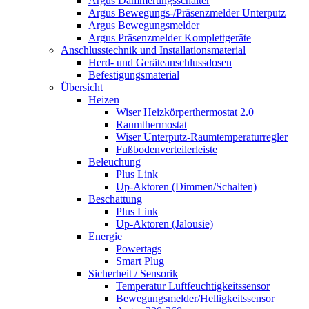
Argus Dämmerungsschalter
Argus Bewegungs-/Präsenzmelder Unterputz
Argus Bewegungsmelder
Argus Präsenzmelder Komplettgeräte
Anschlusstechnik und Installationsmaterial
Herd- und Geräteanschlussdosen
Befestigungsmaterial
Übersicht
Heizen
Wiser Heizkörperthermostat 2.0
Raumthermostat
Wiser Unterputz-Raumtemperaturregler
Fußbodenverteilerleiste
Beleuchung
Plus Link
Up-Aktoren (Dimmen/Schalten)
Beschattung
Plus Link
Up-Aktoren (Jalousie)
Energie
Powertags
Smart Plug
Sicherheit / Sensorik
Temperatur Luftfeuchtigkeitssensor
Bewegungsmelder/Helligkeitssensor