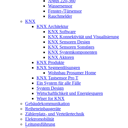
Argus 220-360
Wassersensor
Fenster-/Türsensor
Rauchmelder
KNX
KNX Architektur
KNX Software
KNX Konnektivität und Visualisierung
KNX Sensoren Design
KNX Sensoren Sonstiges
KNX Systemkomponenten
KNX Aktoren
KNX Produkte
KNX Segmentlösungen
Wohnbau Prosumer Home
KNX Tastsensor Pro T
Ein System für alle Fälle
System Design
Wirtschaftlichkeit und Energiesparen
Wiser for KNX
Gebäudekommunikation
Reiheneinbaugeräte
Zählerplatz- und Verteilertechnik
Elektromobilität
Leitungsführung