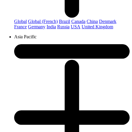
Global
Global (French)
Brazil
Canada
China
Denmark
France
Germany
India
Russia
USA
United Kingdom
Asia Pacific