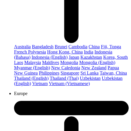
Australia
Bangladesh
Brunei
Cambodia
China
Fiji, Tonga
French Polynesia
Hong Kong, China
India
Indonesia
(Bahasa)
Indonesia (English)
Japan
Kazakhstan
Korea, South
Laos
Malaysia
Maldives
Mongolia
Mongolia (English)
Myanmar (English)
New Caledonia
New Zealand
Papua
New Guinea
Philippines
Singapore
Sri Lanka
Taiwan, China
Thailand (English)
Thailand (Thai)
Uzbekistan
Uzbekistan
(English)
Vietnam
Vietnam (Vietnamese)
Europe