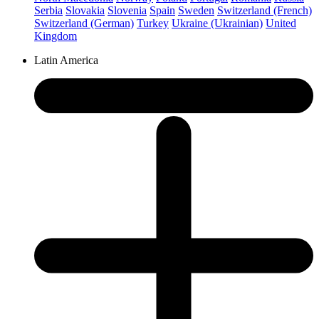
Serbia
Slovakia
Slovenia
Spain
Sweden
Switzerland (French)
Switzerland (German)
Turkey
Ukraine (Ukrainian)
United
Kingdom
Latin America