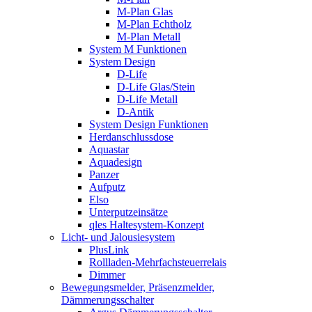
M-Plan Glas
M-Plan Echtholz
M-Plan Metall
System M Funktionen
System Design
D-Life
D-Life Glas/Stein
D-Life Metall
D-Antik
System Design Funktionen
Herdanschlussdose
Aquastar
Aquadesign
Panzer
Aufputz
Elso
Unterputzeinsätze
qles Haltesystem-Konzept
Licht- und Jalousiesystem
PlusLink
Rollladen-Mehrfachsteuerrelais
Dimmer
Bewegungsmelder, Präsenzmelder,
Dämmerungsschalter